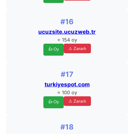
#16
ucuzsite.ucuzweb.tr
⭐ 154 oy
⚠ Zararlı
👍 Oy
#17
turkiyespot.com
⭐ 100 oy
⚠ Zararlı
👍 Oy
#18