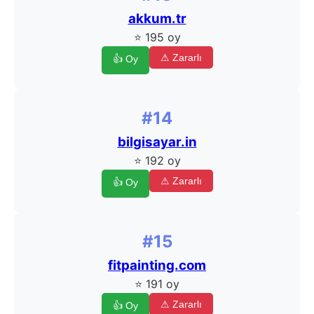
akkum.tr
⭐ 195 oy
⚠ Zararlı
👍 Oy
#14
bilgisayar.in
⭐ 192 oy
⚠ Zararlı
👍 Oy
#15
fitpainting.com
⭐ 191 oy
⚠ Zararlı
👍 Oy