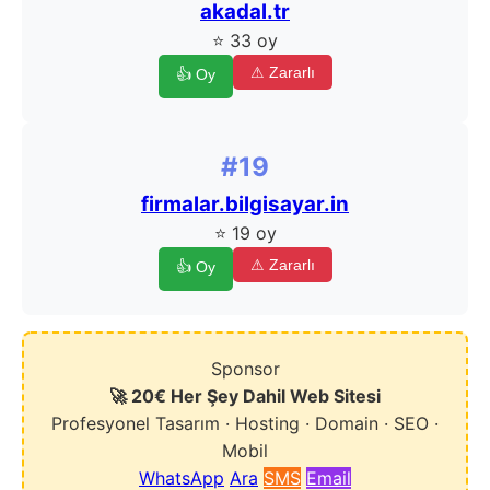
akadal.tr
⭐ 33 oy
⚠ Zararlı
👍 Oy
#19
firmalar.bilgisayar.in
⭐ 19 oy
⚠ Zararlı
👍 Oy
Sponsor
🚀 20€ Her Şey Dahil Web Sitesi
Profesyonel Tasarım · Hosting · Domain · SEO ·
Mobil
WhatsApp
Ara
SMS
Email