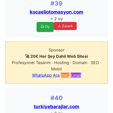
#39
kocaeliotomasyon.com
⭐ 2 oy
⚠ Zararlı
👍 Oy
Sponsor
🚀 20€ Her Şey Dahil Web Sitesi
Profesyonel Tasarım · Hosting · Domain · SEO ·
Mobil
WhatsApp
Ara
SMS
Email
#40
turkiyebarajlar.com