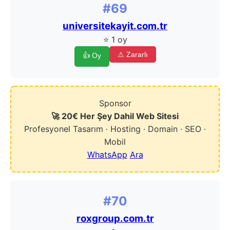
#69
universitekayit.com.tr
⭐ 1 oy
⚠ Zararlı
👍 Oy
Sponsor
🚀 20€ Her Şey Dahil Web Sitesi
Profesyonel Tasarım · Hosting · Domain · SEO ·
Mobil
WhatsApp
Ara
#70
roxgroup.com.tr