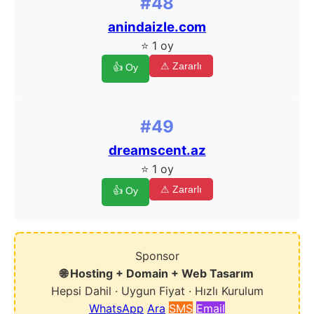
#48
anindaizle.com
⭐ 1 oy
⚠ Zararlı
👍 Oy
#49
dreamscent.az
⭐ 1 oy
⚠ Zararlı
👍 Oy
Sponsor
🌐 Hosting + Domain + Web Tasarım
Hepsi Dahil · Uygun Fiyat · Hızlı Kurulum
WhatsApp
Ara
SMS
Email