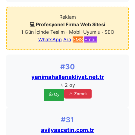
Reklam
💻 Profesyonel Firma Web Sitesi
1 Gün İçinde Teslim · Mobil Uyumlu · SEO
WhatsApp
Ara
SMS
Email
#30
yenimahallenakliyat.net.tr
⭐ 2 oy
⚠ Zararlı
👍 Oy
#31
avilyascetin.com.tr