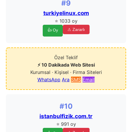
#9
turkiyelinux.com
⭐ 1033 oy
⚠ Zararlı
👍 Oy
Özel Teklif
⚡ 10 Dakikada Web Sitesi
Kurumsal · Kişisel · Firma Siteleri
WhatsApp
Ara
SMS
Email
#10
istanbulfizik.com.tr
⭐ 991 oy