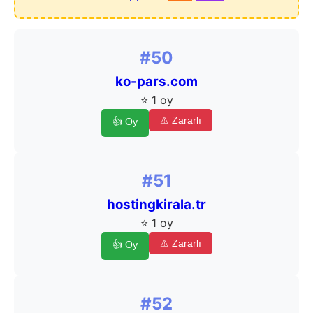
#50
ko-pars.com
⭐ 1 oy
⚠ Zararlı
👍 Oy
#51
hostingkirala.tr
⭐ 1 oy
⚠ Zararlı
👍 Oy
#52