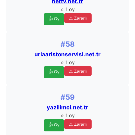
nettv.net.tr
⭐ 1 oy
⚠ Zararlı
👍 Oy
#58
urlaaristonservisi.net.tr
⭐ 1 oy
⚠ Zararlı
👍 Oy
#59
yazilimci.net.tr
⭐ 1 oy
⚠ Zararlı
👍 Oy