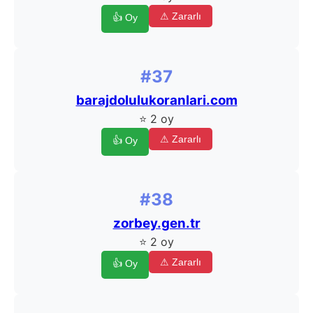
⚠ Zararlı
👍 Oy
#37
barajdolulukoranlari.com
⭐ 2 oy
⚠ Zararlı
👍 Oy
#38
zorbey.gen.tr
⭐ 2 oy
⚠ Zararlı
👍 Oy