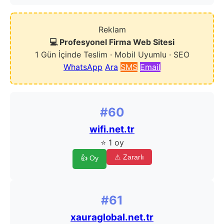
Reklam
💻 Profesyonel Firma Web Sitesi
1 Gün İçinde Teslim · Mobil Uyumlu · SEO
WhatsApp
Ara
SMS
Email
#60
wifi.net.tr
⭐ 1 oy
⚠ Zararlı
👍 Oy
#61
xauraglobal.net.tr