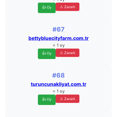
⚠ Zararlı
👍 Oy
#67
bettybluecityfarm.com.tr
⭐ 1 oy
⚠ Zararlı
👍 Oy
#68
turuncunakliyat.com.tr
⭐ 1 oy
⚠ Zararlı
👍 Oy