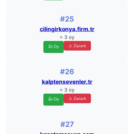
#25
cilingirkonya.firm.tr
⭐ 3 oy
⚠ Zararlı
👍 Oy
#26
kalptensevenler.tr
⭐ 3 oy
⚠ Zararlı
👍 Oy
#27