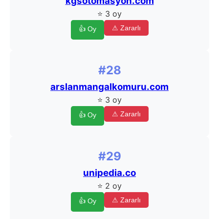
kgsotomasyon.com
⭐ 3 oy
⚠ Zararlı
👍 Oy
#28
arslanmangalkomuru.com
⭐ 3 oy
⚠ Zararlı
👍 Oy
#29
unipedia.co
⭐ 2 oy
⚠ Zararlı
👍 Oy