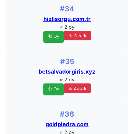
#34
hizlisorgu.com.tr
⭐ 2 oy
⚠ Zararlı
👍 Oy
#35
betsalvadorgiris.xyz
⭐ 2 oy
⚠ Zararlı
👍 Oy
#36
goldpiedra.com
⭐ 2 oy