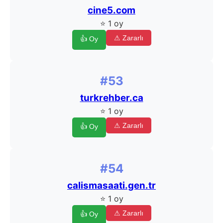
cine5.com
⭐ 1 oy
⚠ Zararlı
👍 Oy
#53
turkrehber.ca
⭐ 1 oy
⚠ Zararlı
👍 Oy
#54
calismasaati.gen.tr
⭐ 1 oy
⚠ Zararlı
👍 Oy