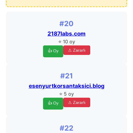
#20
2187labs.com
⭐ 10 oy
⚠ Zararlı
👍 Oy
#21
esenyurtkorsantaksici.blog
⭐ 5 oy
⚠ Zararlı
👍 Oy
#22