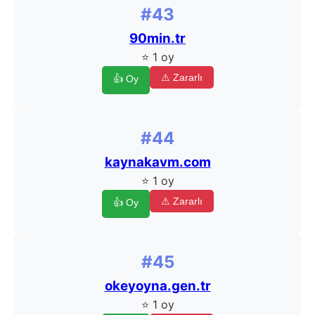
#43
90min.tr
⭐ 1 oy
⚠ Zararlı
👍 Oy
#44
kaynakavm.com
⭐ 1 oy
⚠ Zararlı
👍 Oy
#45
okeyoyna.gen.tr
⭐ 1 oy