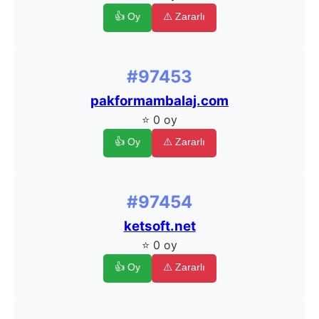
👍 Oy
⚠️ Zararlı
#97453
pakformambalaj.com
⭐ 0 oy
👍 Oy
⚠️ Zararlı
#97454
ketsoft.net
⭐ 0 oy
👍 Oy
⚠️ Zararlı