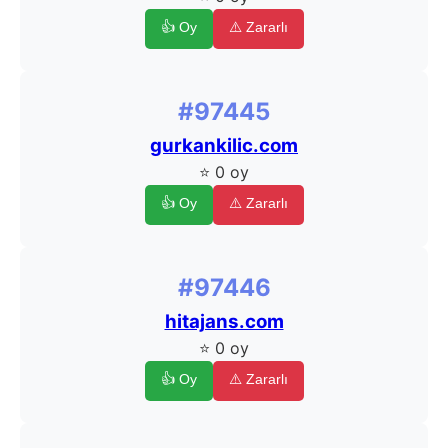
👍 Oy
⚠️ Zararlı
#97445
gurkankilic.com
⭐ 0 oy
👍 Oy
⚠️ Zararlı
#97446
hitajans.com
⭐ 0 oy
👍 Oy
⚠️ Zararlı