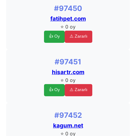
#97450
fatihpet.com
⭐ 0 oy
👍 Oy
⚠️ Zararlı
#97451
hisartr.com
⭐ 0 oy
👍 Oy
⚠️ Zararlı
#97452
kagum.net
⭐ 0 oy