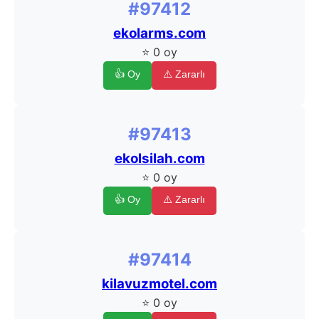
#97412
ekolarms.com
⭐ 0 oy
👍 Oy
⚠️ Zararlı
#97413
ekolsilah.com
⭐ 0 oy
👍 Oy
⚠️ Zararlı
#97414
kilavuzmotel.com
⭐ 0 oy