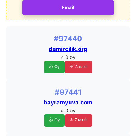
Email
#97440
demircilik.org
⭐ 0 oy
👍 Oy
⚠️ Zararlı
#97441
bayramyuva.com
⭐ 0 oy
👍 Oy
⚠️ Zararlı