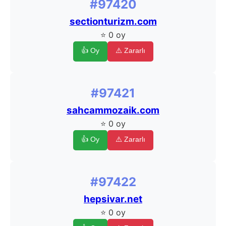
#97420
sectionturizm.com
⭐ 0 oy
👍 Oy
⚠️ Zararlı
#97421
sahcammozaik.com
⭐ 0 oy
👍 Oy
⚠️ Zararlı
#97422
hepsivar.net
⭐ 0 oy