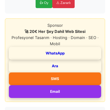
👍 Oy
⚠️ Zararlı
Sponsor
🚀 20€ Her Şey Dahil Web Sitesi
Profesyonel Tasarım · Hosting · Domain · SEO ·
Mobil
WhatsApp
Ara
SMS
Email