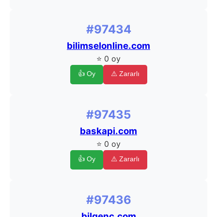
#97434
bilimselonline.com
⭐ 0 oy
👍 Oy
⚠️ Zararlı
#97435
baskapi.com
⭐ 0 oy
👍 Oy
⚠️ Zararlı
#97436
bilgenc.com