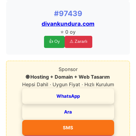
#97439
divankundura.com
⭐ 0 oy
👍 Oy
⚠️ Zararlı
Sponsor
🌐 Hosting + Domain + Web Tasarım
Hepsi Dahil · Uygun Fiyat · Hızlı Kurulum
WhatsApp
Ara
SMS