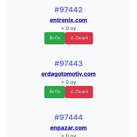
#97442
entrenix.com
⭐ 0 oy
👍 Oy
⚠️ Zararlı
#97443
erdagotomotiv.com
⭐ 0 oy
👍 Oy
⚠️ Zararlı
#97444
enpazar.com
⭐ 0 oy