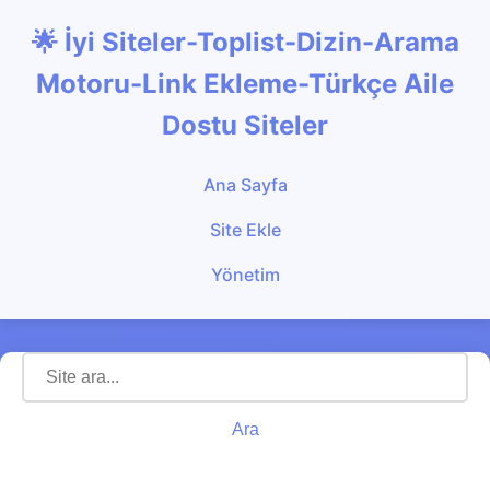
🌟 İyi Siteler-Toplist-Dizin-Arama
Motoru-Link Ekleme-Türkçe Aile
Dostu Siteler
Ana Sayfa
Site Ekle
Yönetim
Ara