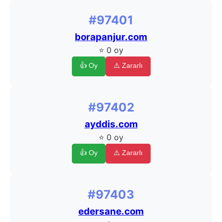
#97401
borapanjur.com
⭐ 0 oy
👍 Oy
⚠️ Zararlı
#97402
ayddis.com
⭐ 0 oy
👍 Oy
⚠️ Zararlı
#97403
edersane.com