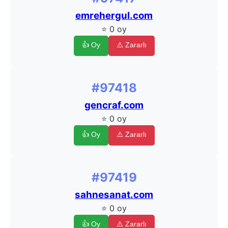
emrehergul.com
⭐ 0 oy
👍 Oy
⚠️ Zararlı
#97418
gencraf.com
⭐ 0 oy
👍 Oy
⚠️ Zararlı
#97419
sahnesanat.com
⭐ 0 oy
👍 Oy
⚠️ Zararlı