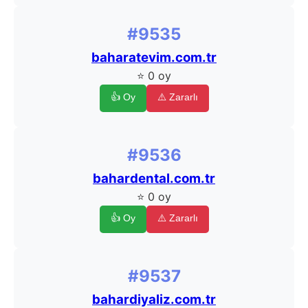
#9535
baharatevim.com.tr
⭐ 0 oy
👍 Oy
⚠️ Zararlı
#9536
bahardental.com.tr
⭐ 0 oy
👍 Oy
⚠️ Zararlı
#9537
bahardiyaliz.com.tr