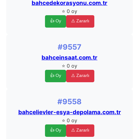
bahcedekorasyonu.com.tr
⭐ 0 oy
👍 Oy
⚠️ Zararlı
#9557
bahceinsaat.com.tr
⭐ 0 oy
👍 Oy
⚠️ Zararlı
#9558
bahcelievler-esya-depolama.com.tr
⭐ 0 oy
👍 Oy
⚠️ Zararlı