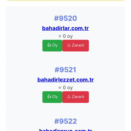
#9520
bahadirlar.com.tr
⭐ 0 oy
👍 Oy
⚠️ Zararlı
#9521
bahadirlezzet.com.tr
⭐ 0 oy
👍 Oy
⚠️ Zararlı
#9522