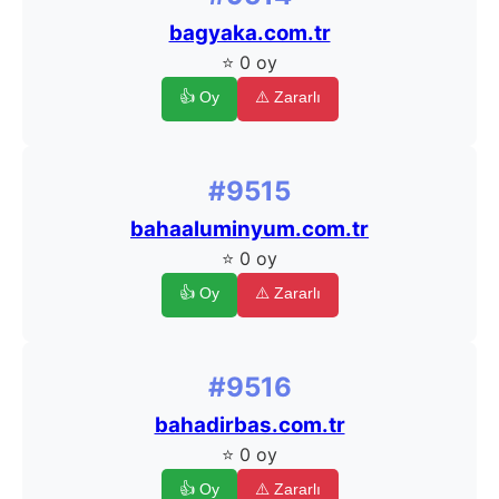
bagyaka.com.tr
⭐ 0 oy
👍 Oy
⚠️ Zararlı
#9515
bahaaluminyum.com.tr
⭐ 0 oy
👍 Oy
⚠️ Zararlı
#9516
bahadirbas.com.tr
⭐ 0 oy
👍 Oy
⚠️ Zararlı