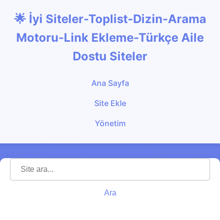
🌟 İyi Siteler-Toplist-Dizin-Arama
Motoru-Link Ekleme-Türkçe Aile
Dostu Siteler
Ana Sayfa
Site Ekle
Yönetim
Ara