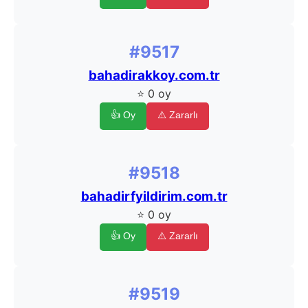
#9517
bahadirakkoy.com.tr
⭐ 0 oy
👍 Oy
⚠️ Zararlı
#9518
bahadirfyildirim.com.tr
⭐ 0 oy
👍 Oy
⚠️ Zararlı
#9519