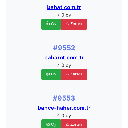
bahat.com.tr
⭐ 0 oy
👍 Oy
⚠️ Zararlı
#9552
baharot.com.tr
⭐ 0 oy
👍 Oy
⚠️ Zararlı
#9553
bahce-haber.com.tr
⭐ 0 oy
👍 Oy
⚠️ Zararlı