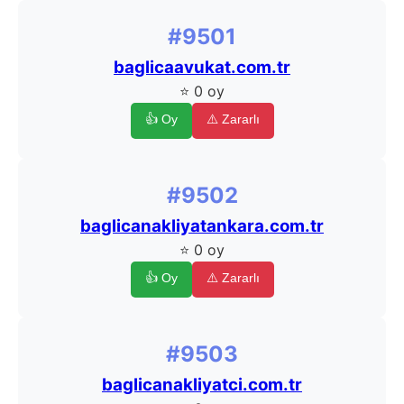
#9501
baglicaavukat.com.tr
⭐ 0 oy
👍 Oy
⚠️ Zararlı
#9502
baglicanakliyatankara.com.tr
⭐ 0 oy
👍 Oy
⚠️ Zararlı
#9503
baglicanakliyatci.com.tr