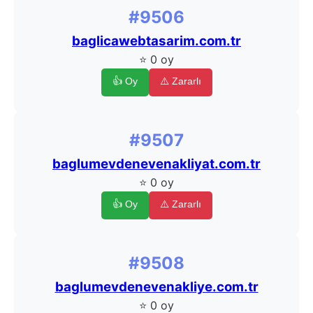
#9506
baglicawebtasarim.com.tr
⭐ 0 oy
👍 Oy
⚠️ Zararlı
#9507
baglumevdenevenakliyat.com.tr
⭐ 0 oy
👍 Oy
⚠️ Zararlı
#9508
baglumevdenevenakliye.com.tr
⭐ 0 oy