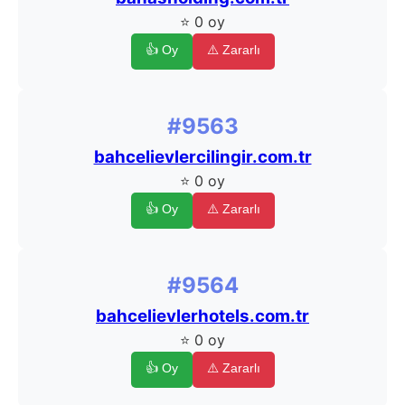
⭐ 0 oy
👍 Oy
⚠️ Zararlı
#9563
bahcelievlercilingir.com.tr
⭐ 0 oy
👍 Oy
⚠️ Zararlı
#9564
bahcelievlerhotels.com.tr
⭐ 0 oy
👍 Oy
⚠️ Zararlı