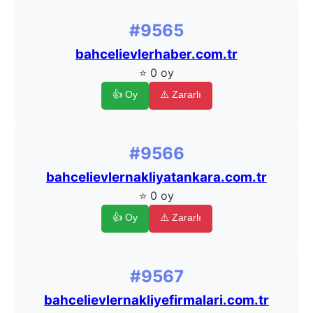
#9565
bahcelievlerhaber.com.tr
⭐ 0 oy
👍 Oy
⚠️ Zararlı
#9566
bahcelievlernakliyatankara.com.tr
⭐ 0 oy
👍 Oy
⚠️ Zararlı
#9567
bahcelievlernakliyefirmalari.com.tr