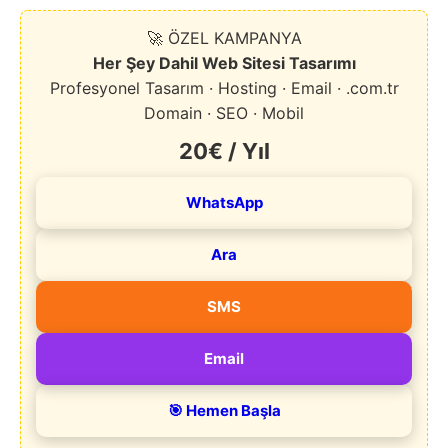
🚀 ÖZEL KAMPANYA
Her Şey Dahil Web Sitesi Tasarımı
Profesyonel Tasarım · Hosting · Email · .com.tr
Domain · SEO · Mobil
20€ / Yıl
WhatsApp
Ara
SMS
Email
🎯 Hemen Başla