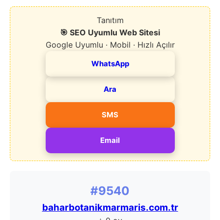
Tanıtım
🎯 SEO Uyumlu Web Sitesi
Google Uyumlu · Mobil · Hızlı Açılır
WhatsApp
Ara
SMS
Email
#9540
baharbotanikmarmaris.com.tr