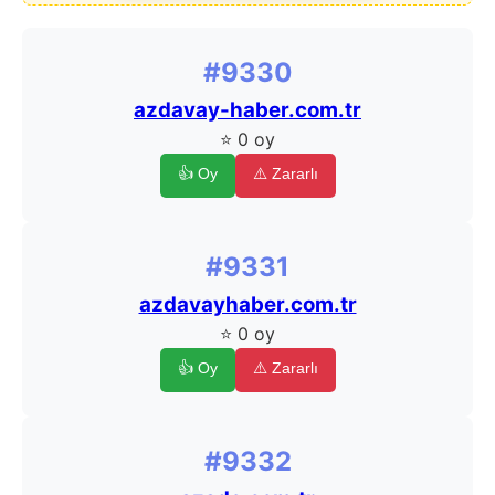
#9330
azdavay-haber.com.tr
⭐ 0 oy
👍 Oy
⚠️ Zararlı
#9331
azdavayhaber.com.tr
⭐ 0 oy
👍 Oy
⚠️ Zararlı
#9332