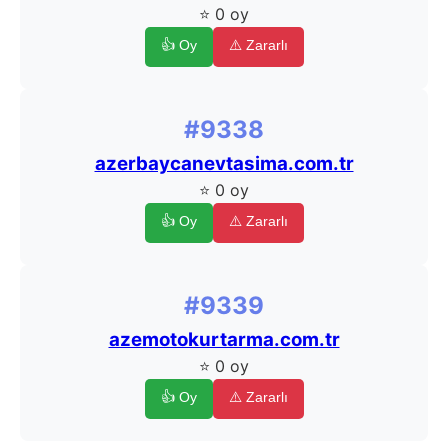
⭐ 0 oy
👍 Oy
⚠️ Zararlı
#9338
azerbaycanevtasima.com.tr
⭐ 0 oy
👍 Oy
⚠️ Zararlı
#9339
azemotokurtarma.com.tr
⭐ 0 oy
👍 Oy
⚠️ Zararlı