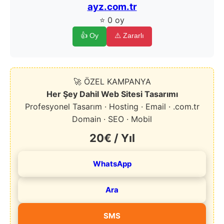
ayz.com.tr
⭐ 0 oy
👍 Oy
⚠️ Zararlı
🚀 ÖZEL KAMPANYA
Her Şey Dahil Web Sitesi Tasarımı
Profesyonel Tasarım · Hosting · Email · .com.tr
Domain · SEO · Mobil
20€ / Yıl
WhatsApp
Ara
SMS