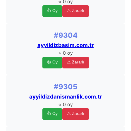
⭐ 0 oy
👍 Oy
⚠️ Zararlı
#9304
ayyildizbasim.com.tr
⭐ 0 oy
👍 Oy
⚠️ Zararlı
#9305
ayyildizdanismanlik.com.tr
⭐ 0 oy
👍 Oy
⚠️ Zararlı