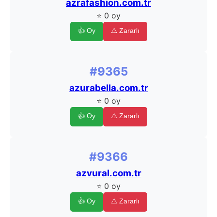
azrafashion.com.tr
⭐ 0 oy
👍 Oy
⚠️ Zararlı
#9365
azurabella.com.tr
⭐ 0 oy
👍 Oy
⚠️ Zararlı
#9366
azvural.com.tr
⭐ 0 oy
👍 Oy
⚠️ Zararlı