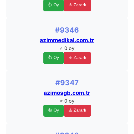
👍 Oy
⚠️ Zararlı
#9346
azimmedikal.com.tr
⭐ 0 oy
👍 Oy
⚠️ Zararlı
#9347
azimosgb.com.tr
⭐ 0 oy
👍 Oy
⚠️ Zararlı