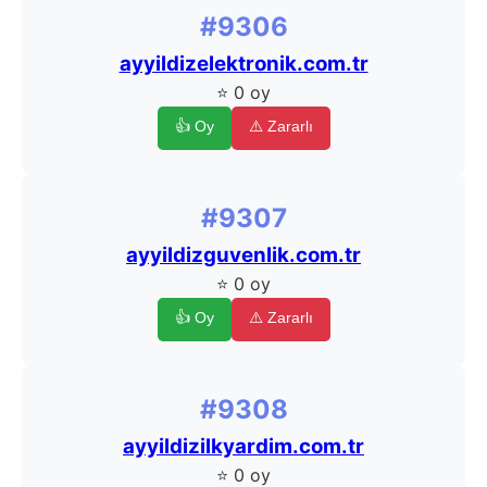
#9306
ayyildizelektronik.com.tr
⭐ 0 oy
👍 Oy
⚠️ Zararlı
#9307
ayyildizguvenlik.com.tr
⭐ 0 oy
👍 Oy
⚠️ Zararlı
#9308
ayyildizilkyardim.com.tr
⭐ 0 oy