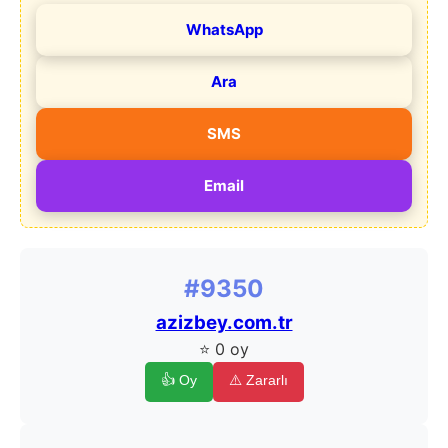
WhatsApp
Ara
SMS
Email
#9350
azizbey.com.tr
⭐ 0 oy
👍 Oy
⚠️ Zararlı