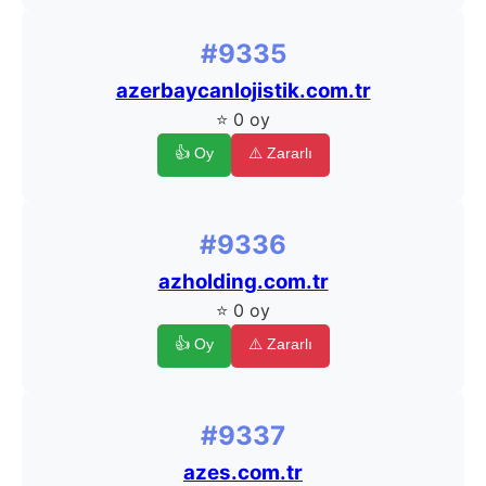
#9335
azerbaycanlojistik.com.tr
⭐ 0 oy
👍 Oy
⚠️ Zararlı
#9336
azholding.com.tr
⭐ 0 oy
👍 Oy
⚠️ Zararlı
#9337
azes.com.tr