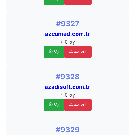
#9327
azcomed.com.tr
⭐ 0 oy
👍 Oy
⚠️ Zararlı
#9328
azadisoft.com.tr
⭐ 0 oy
👍 Oy
⚠️ Zararlı
#9329