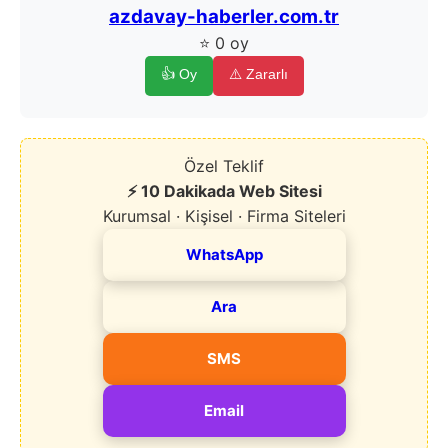
azdavay-haberler.com.tr
⭐ 0 oy
👍 Oy
⚠️ Zararlı
Özel Teklif
⚡ 10 Dakikada Web Sitesi
Kurumsal · Kişisel · Firma Siteleri
WhatsApp
Ara
SMS
Email