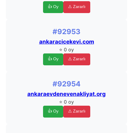
👍 Oy
⚠️ Zararlı
#92953
ankaracicekevi.com
⭐ 0 oy
👍 Oy
⚠️ Zararlı
#92954
ankaraevdenevenakliyat.org
⭐ 0 oy
👍 Oy
⚠️ Zararlı