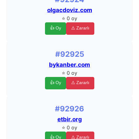
olgacdoviz.com
⭐ 0 oy
👍 Oy
⚠️ Zararlı
#92925
bykanber.com
⭐ 0 oy
👍 Oy
⚠️ Zararlı
#92926
etbir.org
⭐ 0 oy
👍 Oy
⚠️ Zararlı