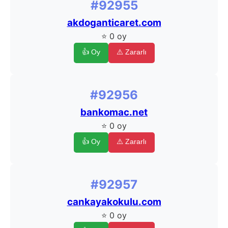
#92955
akdoganticaret.com
⭐ 0 oy
👍 Oy
⚠️ Zararlı
#92956
bankomac.net
⭐ 0 oy
👍 Oy
⚠️ Zararlı
#92957
cankayakokulu.com
⭐ 0 oy