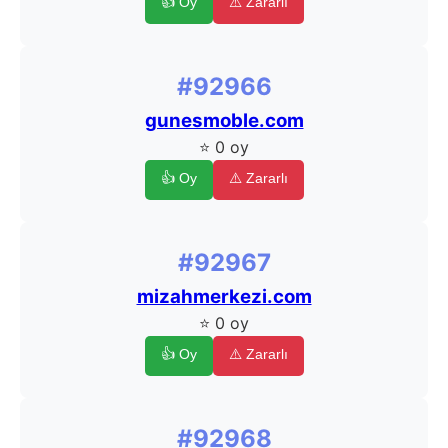
👍 Oy
⚠️ Zararlı
#92966
gunesmoble.com
⭐ 0 oy
👍 Oy
⚠️ Zararlı
#92967
mizahmerkezi.com
⭐ 0 oy
👍 Oy
⚠️ Zararlı
#92968