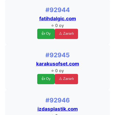
#92944
fatihdalgic.com
⭐ 0 oy
👍 Oy
⚠️ Zararlı
#92945
karakusofset.com
⭐ 0 oy
👍 Oy
⚠️ Zararlı
#92946
izdasplastik.com