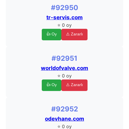
#92950
tr-servis.com
⭐ 0 oy
👍 Oy
⚠️ Zararlı
#92951
worldofvalve.com
⭐ 0 oy
👍 Oy
⚠️ Zararlı
#92952
odevhane.com
⭐ 0 oy