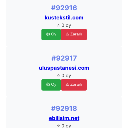
#92916
kustekstil.com
⭐ 0 oy
👍 Oy
⚠️ Zararlı
#92917
uluspastanesi.com
⭐ 0 oy
👍 Oy
⚠️ Zararlı
#92918
ebilisim.net
⭐ 0 oy