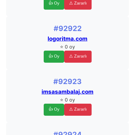
👍 Oy
⚠️ Zararlı
#92922
logoritma.com
⭐ 0 oy
👍 Oy
⚠️ Zararlı
#92923
imsasambalaj.com
⭐ 0 oy
👍 Oy
⚠️ Zararlı
#92924