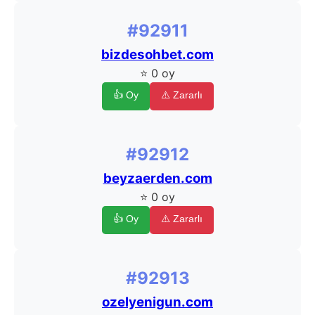
#92911
bizdesohbet.com
⭐ 0 oy
👍 Oy
⚠️ Zararlı
#92912
beyzaerden.com
⭐ 0 oy
👍 Oy
⚠️ Zararlı
#92913
ozelyenigun.com