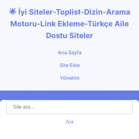
🌟 İyi Siteler-Toplist-Dizin-Arama
Motoru-Link Ekleme-Türkçe Aile
Dostu Siteler
Ana Sayfa
Site Ekle
Yönetim
Ara