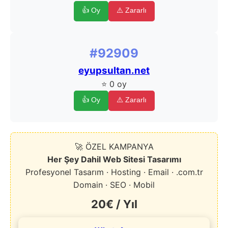
👍 Oy
⚠️ Zararlı
#92909
eyupsultan.net
⭐ 0 oy
👍 Oy
⚠️ Zararlı
🚀 ÖZEL KAMPANYA
Her Şey Dahil Web Sitesi Tasarımı
Profesyonel Tasarım · Hosting · Email · .com.tr
Domain · SEO · Mobil
20€ / Yıl