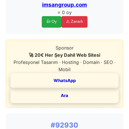
imsangroup.com
⭐ 0 oy
👍 Oy
⚠️ Zararlı
Sponsor
🚀 20€ Her Şey Dahil Web Sitesi
Profesyonel Tasarım · Hosting · Domain · SEO ·
Mobil
WhatsApp
Ara
#92930