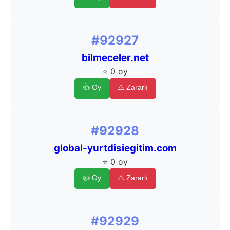
#92927
bilmeceler.net
⭐ 0 oy
👍 Oy
⚠️ Zararlı
#92928
global-yurtdisiegitim.com
⭐ 0 oy
👍 Oy
⚠️ Zararlı
#92929