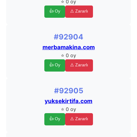
⭐ 0 oy
👍 Oy
⚠️ Zararlı
#92904
merbamakina.com
⭐ 0 oy
👍 Oy
⚠️ Zararlı
#92905
yuksekirtifa.com
⭐ 0 oy
👍 Oy
⚠️ Zararlı