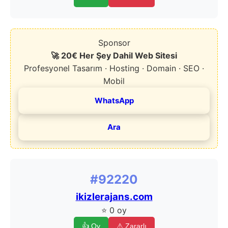
Sponsor
🚀 20€ Her Şey Dahil Web Sitesi
Profesyonel Tasarım · Hosting · Domain · SEO ·
Mobil
WhatsApp
Ara
#92220
ikizlerajans.com
⭐ 0 oy
👍 Oy
⚠️ Zararlı