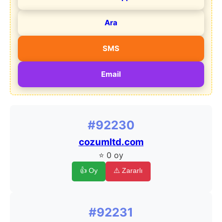
Ara
SMS
Email
#92230
cozumltd.com
⭐ 0 oy
👍 Oy
⚠️ Zararlı
#92231