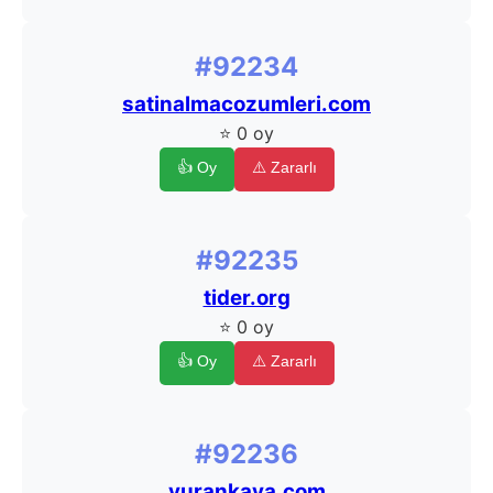
#92234
satinalmacozumleri.com
⭐ 0 oy
👍 Oy
⚠️ Zararlı
#92235
tider.org
⭐ 0 oy
👍 Oy
⚠️ Zararlı
#92236
vurankaya.com