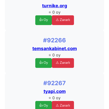
turnike.org
⭐ 0 oy
👍 Oy
⚠️ Zararlı
#92266
temsankabinet.com
⭐ 0 oy
👍 Oy
⚠️ Zararlı
#92267
tyapi.com
⭐ 0 oy
👍 Oy
⚠️ Zararlı