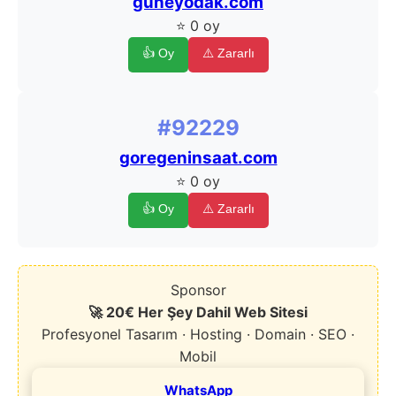
guneyodak.com
⭐ 0 oy
👍 Oy
⚠️ Zararlı
#92229
goregeninsaat.com
⭐ 0 oy
👍 Oy
⚠️ Zararlı
Sponsor
🚀 20€ Her Şey Dahil Web Sitesi
Profesyonel Tasarım · Hosting · Domain · SEO ·
Mobil
WhatsApp