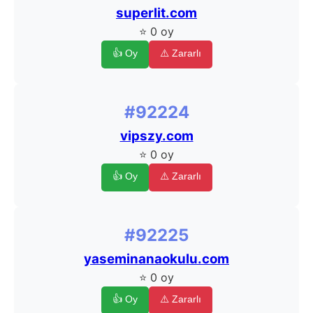
superlit.com
⭐ 0 oy
👍 Oy
⚠️ Zararlı
#92224
vipszy.com
⭐ 0 oy
👍 Oy
⚠️ Zararlı
#92225
yaseminanaokulu.com
⭐ 0 oy
👍 Oy
⚠️ Zararlı