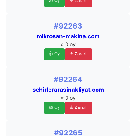
👍 Oy
⚠️ Zararlı
#92263
mikrosan-makina.com
⭐ 0 oy
👍 Oy
⚠️ Zararlı
#92264
sehirlerarasinakliyat.com
⭐ 0 oy
👍 Oy
⚠️ Zararlı
#92265