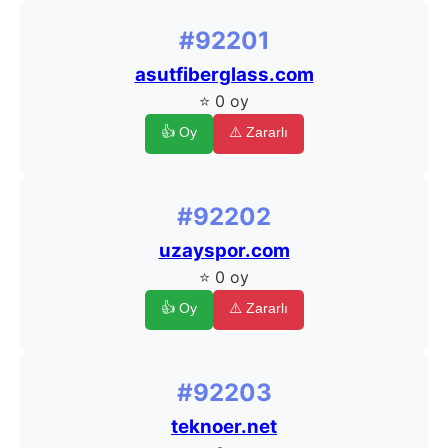
#92201
asutfiberglass.com
⭐ 0 oy
👍 Oy
⚠️ Zararlı
#92202
uzayspor.com
⭐ 0 oy
👍 Oy
⚠️ Zararlı
#92203
teknoer.net