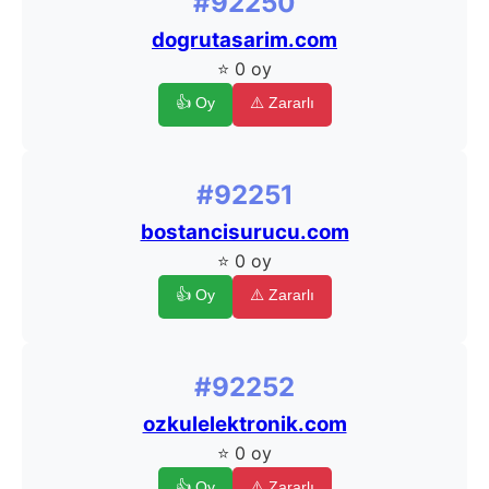
#92250
dogrutasarim.com
⭐ 0 oy
👍 Oy
⚠️ Zararlı
#92251
bostancisurucu.com
⭐ 0 oy
👍 Oy
⚠️ Zararlı
#92252
ozkulelektronik.com
⭐ 0 oy
👍 Oy
⚠️ Zararlı