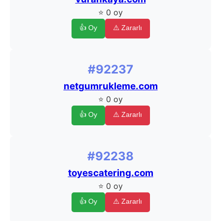
⭐ 0 oy
👍 Oy
⚠️ Zararlı
#92237
netgumrukleme.com
⭐ 0 oy
👍 Oy
⚠️ Zararlı
#92238
toyescatering.com
⭐ 0 oy
👍 Oy
⚠️ Zararlı