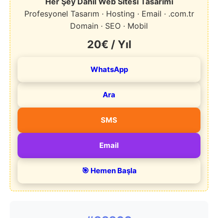
Her Şey Dahil Web Sitesi Tasarımı
Profesyonel Tasarım · Hosting · Email · .com.tr
Domain · SEO · Mobil
20€ / Yıl
WhatsApp
Ara
SMS
Email
🎯 Hemen Başla