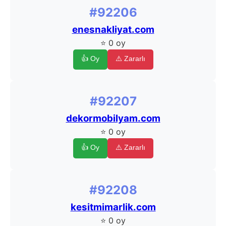
#92206
enesnakliyat.com
⭐ 0 oy
👍 Oy
⚠️ Zararlı
#92207
dekormobilyam.com
⭐ 0 oy
👍 Oy
⚠️ Zararlı
#92208
kesitmimarlik.com
⭐ 0 oy