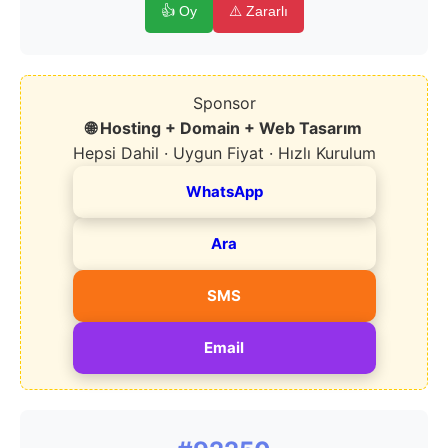
👍 Oy
⚠️ Zararlı
Sponsor
🌐 Hosting + Domain + Web Tasarım
Hepsi Dahil · Uygun Fiyat · Hızlı Kurulum
WhatsApp
Ara
SMS
Email