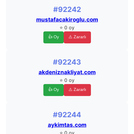
#92242
mustafacakiroglu.com
⭐ 0 oy
👍 Oy
⚠️ Zararlı
#92243
akdeniznakliyat.com
⭐ 0 oy
👍 Oy
⚠️ Zararlı
#92244
aykimtas.com
⭐ 0 oy