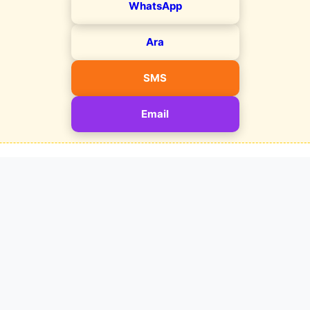
WhatsApp
Ara
SMS
Email