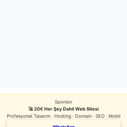
Sponsor
🚀 20€ Her Şey Dahil Web Sitesi
Profesyonel Tasarım · Hosting · Domain · SEO · Mobil
WhatsApp