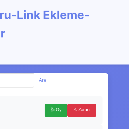
oru-Link Ekleme-
r
Ara
👍 Oy
⚠️ Zararlı