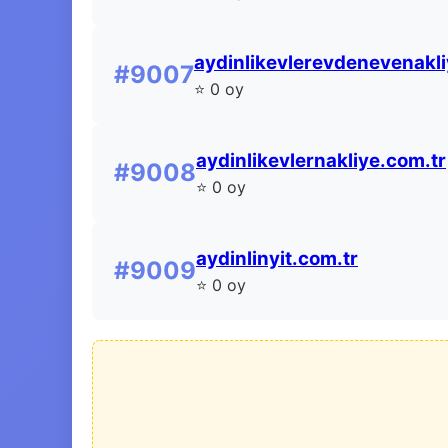
aydinlikevlerevdenevenakli
#9007
⭐ 0 oy
aydinlikevlernakliye.com.tr
#9008
⭐ 0 oy
aydinlinyit.com.tr
#9009
⭐ 0 oy