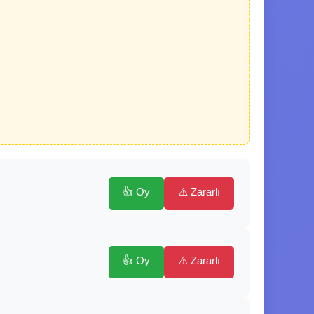
👍 Oy
⚠️ Zararlı
👍 Oy
⚠️ Zararlı