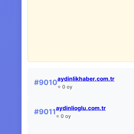
aydinlikhaber.com.tr
#9010
⭐ 0 oy
aydinlioglu.com.tr
#9011
⭐ 0 oy