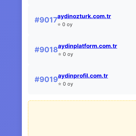
aydinozturk.com.tr
#9017
⭐ 0 oy
aydinplatform.com.tr
#9018
⭐ 0 oy
aydinprofil.com.tr
#9019
⭐ 0 oy