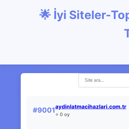
🌟 İyi Siteler-
aydinlatmacihazlari.com.tr
#9001
⭐ 0 oy