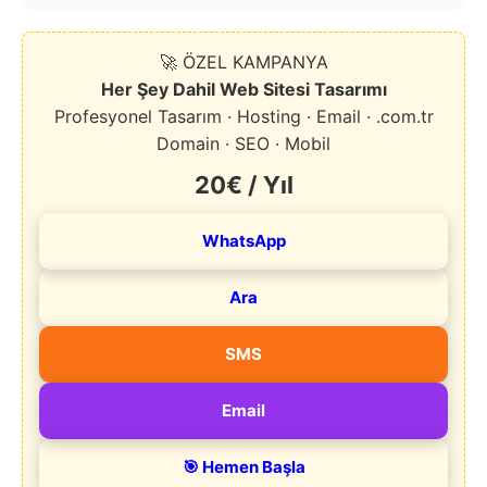
🚀 ÖZEL KAMPANYA
Her Şey Dahil Web Sitesi Tasarımı
Profesyonel Tasarım · Hosting · Email · .com.tr
Domain · SEO · Mobil
20€ / Yıl
WhatsApp
Ara
SMS
Email
🎯 Hemen Başla