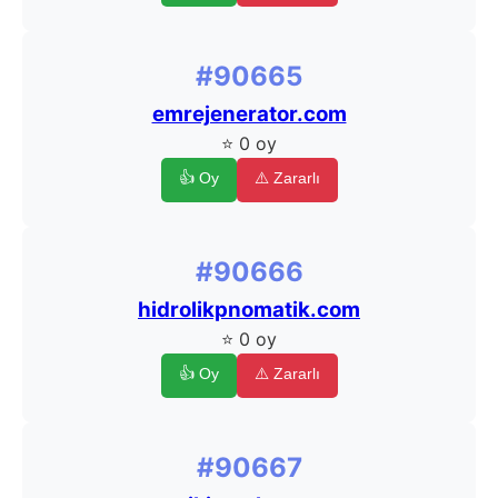
#90665
emrejenerator.com
⭐ 0 oy
👍 Oy
⚠️ Zararlı
#90666
hidrolikpnomatik.com
⭐ 0 oy
👍 Oy
⚠️ Zararlı
#90667