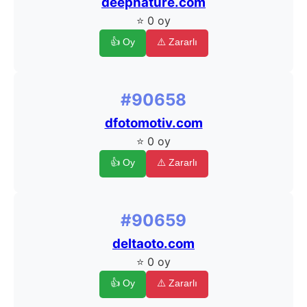
deepnature.com
⭐ 0 oy
👍 Oy
⚠️ Zararlı
#90658
dfotomotiv.com
⭐ 0 oy
👍 Oy
⚠️ Zararlı
#90659
deltaoto.com
⭐ 0 oy
👍 Oy
⚠️ Zararlı