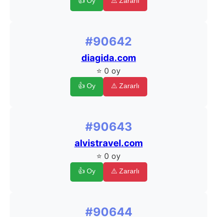
👍 Oy
⚠️ Zararlı
#90642
diagida.com
⭐ 0 oy
👍 Oy
⚠️ Zararlı
#90643
alvistravel.com
⭐ 0 oy
👍 Oy
⚠️ Zararlı
#90644