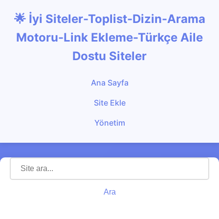
🌟 İyi Siteler-Toplist-Dizin-Arama
Motoru-Link Ekleme-Türkçe Aile
Dostu Siteler
Ana Sayfa
Site Ekle
Yönetim
Ara