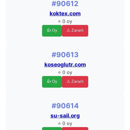
#90612
koktex.com
⭐ 0 oy
👍 Oy
⚠️ Zararlı
#90613
koseoglutr.com
⭐ 0 oy
👍 Oy
⚠️ Zararlı
#90614
su-sail.org
⭐ 0 oy