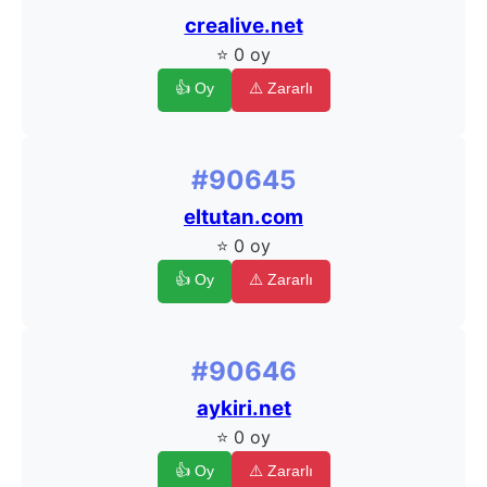
crealive.net
⭐ 0 oy
👍 Oy
⚠️ Zararlı
#90645
eltutan.com
⭐ 0 oy
👍 Oy
⚠️ Zararlı
#90646
aykiri.net
⭐ 0 oy
👍 Oy
⚠️ Zararlı