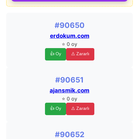
#90650
erdokum.com
⭐ 0 oy
👍 Oy
⚠️ Zararlı
#90651
ajansmik.com
⭐ 0 oy
👍 Oy
⚠️ Zararlı
#90652