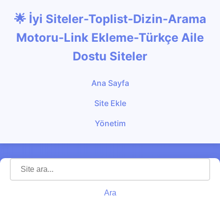
🌟 İyi Siteler-Toplist-Dizin-Arama
Motoru-Link Ekleme-Türkçe Aile
Dostu Siteler
Ana Sayfa
Site Ekle
Yönetim
Ara