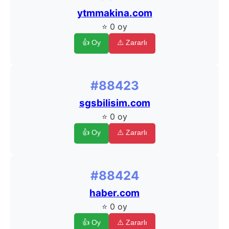
ytmmakina.com
⭐ 0 oy
👍 Oy
⚠️ Zararlı
#88423
sgsbilisim.com
⭐ 0 oy
👍 Oy
⚠️ Zararlı
#88424
haber.com
⭐ 0 oy
👍 Oy
⚠️ Zararlı