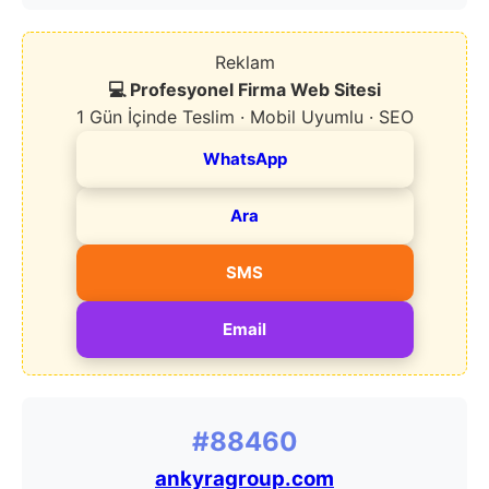
Reklam
💻 Profesyonel Firma Web Sitesi
1 Gün İçinde Teslim · Mobil Uyumlu · SEO
WhatsApp
Ara
SMS
Email
#88460
ankyragroup.com