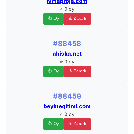
ivmeproje.com
⭐ 0 oy
👍 Oy
⚠️ Zararlı
#88458
ahiska.net
⭐ 0 oy
👍 Oy
⚠️ Zararlı
#88459
beyinegitimi.com
⭐ 0 oy
👍 Oy
⚠️ Zararlı