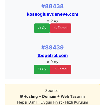
#88438
koseogluevdeneve.com
⭐ 0 oy
👍 Oy
⚠️ Zararlı
#88439
tbspetrol.com
⭐ 0 oy
👍 Oy
⚠️ Zararlı
Sponsor
🌐 Hosting + Domain + Web Tasarım
Hepsi Dahil · Uygun Fiyat · Hızlı Kurulum