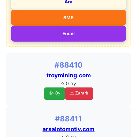
Ara
SMS
Email
#88410
troymining.com
⭐ 0 oy
👍 Oy
⚠️ Zararlı
#88411
arsalotomotiv.com