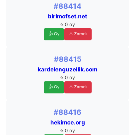
#88414
birimofset.net
⭐ 0 oy
👍 Oy
⚠️ Zararlı
#88415
kardelenguzellik.com
⭐ 0 oy
👍 Oy
⚠️ Zararlı
#88416
hekimce.org
⭐ 0 oy