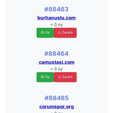
#88463
burhanuslu.com
⭐ 0 oy
👍 Oy
⚠️ Zararlı
#88464
camustasi.com
⭐ 0 oy
👍 Oy
⚠️ Zararlı
#88465
corumspor.org