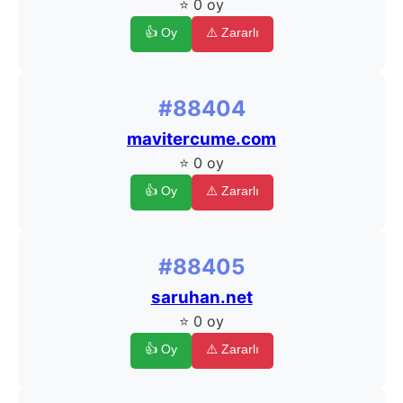
⭐ 0 oy
👍 Oy
⚠️ Zararlı
#88404
mavitercume.com
⭐ 0 oy
👍 Oy
⚠️ Zararlı
#88405
saruhan.net
⭐ 0 oy
👍 Oy
⚠️ Zararlı