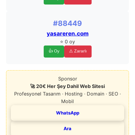
#88449
yasareren.com
⭐ 0 oy
👍 Oy
⚠️ Zararlı
Sponsor
🚀 20€ Her Şey Dahil Web Sitesi
Profesyonel Tasarım · Hosting · Domain · SEO ·
Mobil
WhatsApp
Ara