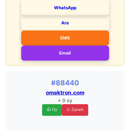
WhatsApp
Ara
SMS
Email
#88440
omektron.com
⭐ 0 oy
👍 Oy
⚠️ Zararlı