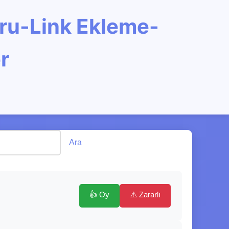
oru-Link Ekleme-
r
Ara
👍 Oy
⚠️ Zararlı