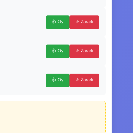
👍 Oy
⚠️ Zararlı
👍 Oy
⚠️ Zararlı
👍 Oy
⚠️ Zararlı