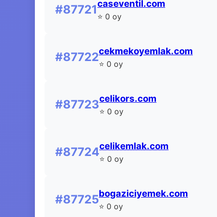
caseventil.com
#87721
⭐ 0 oy
cekmekoyemlak.com
#87722
⭐ 0 oy
celikors.com
#87723
⭐ 0 oy
celikemlak.com
#87724
⭐ 0 oy
bogaziciyemek.com
#87725
⭐ 0 oy