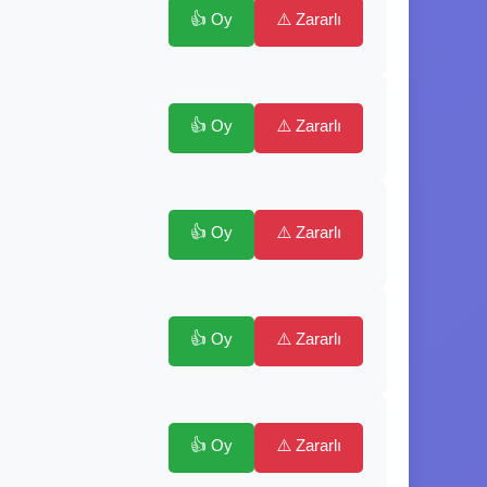
👍 Oy
⚠️ Zararlı
👍 Oy
⚠️ Zararlı
👍 Oy
⚠️ Zararlı
👍 Oy
⚠️ Zararlı
👍 Oy
⚠️ Zararlı