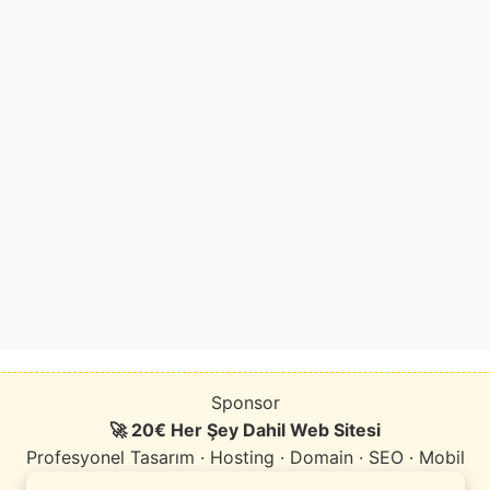
Sponsor
🚀 20€ Her Şey Dahil Web Sitesi
Profesyonel Tasarım · Hosting · Domain · SEO · Mobil