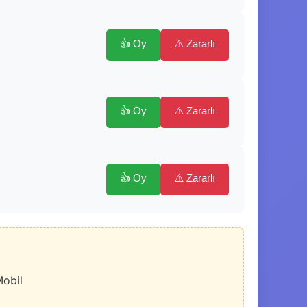
👍 Oy
⚠️ Zararlı
👍 Oy
⚠️ Zararlı
👍 Oy
⚠️ Zararlı
Mobil