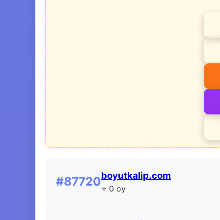
boyutkalip.com
#87720
⭐ 0 oy