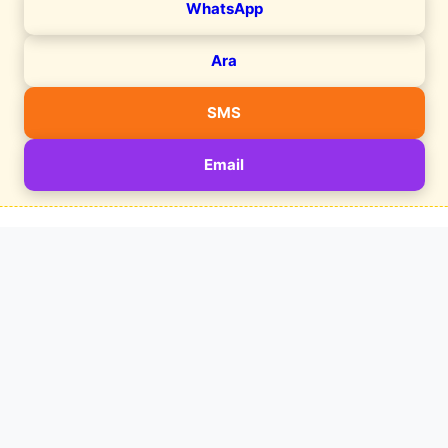
WhatsApp
Ara
SMS
Email