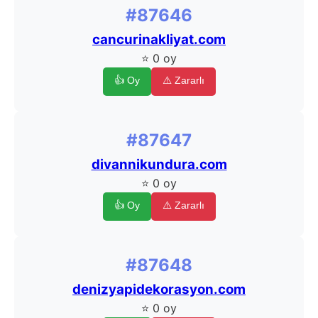
#87646
cancurinakliyat.com
⭐ 0 oy
👍 Oy
⚠️ Zararlı
#87647
divannikundura.com
⭐ 0 oy
👍 Oy
⚠️ Zararlı
#87648
denizyapidekorasyon.com
⭐ 0 oy