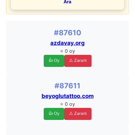
Ara
#87610
azdavay.org
⭐ 0 oy
👍 Oy
⚠️ Zararlı
#87611
beyoglutattoo.com
⭐ 0 oy
👍 Oy
⚠️ Zararlı