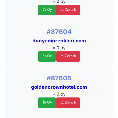
⭐ 0 oy
👍 Oy
⚠️ Zararlı
#87604
dunyaninrenkleri.com
⭐ 0 oy
👍 Oy
⚠️ Zararlı
#87605
goldencrownhotel.com
⭐ 0 oy
👍 Oy
⚠️ Zararlı