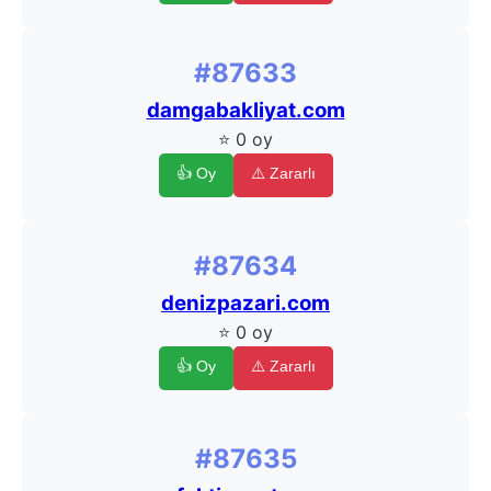
#87633
damgabakliyat.com
⭐ 0 oy
👍 Oy
⚠️ Zararlı
#87634
denizpazari.com
⭐ 0 oy
👍 Oy
⚠️ Zararlı
#87635