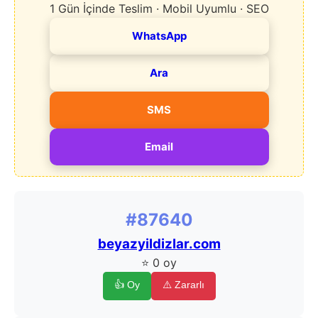
1 Gün İçinde Teslim · Mobil Uyumlu · SEO
WhatsApp
Ara
SMS
Email
#87640
beyazyildizlar.com
⭐ 0 oy
👍 Oy
⚠️ Zararlı