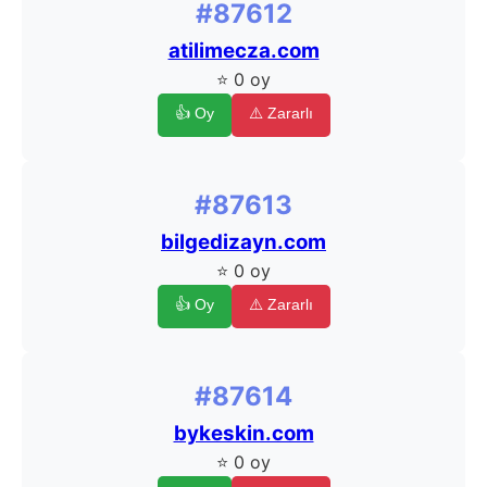
#87612
atilimecza.com
⭐ 0 oy
👍 Oy
⚠️ Zararlı
#87613
bilgedizayn.com
⭐ 0 oy
👍 Oy
⚠️ Zararlı
#87614
bykeskin.com
⭐ 0 oy