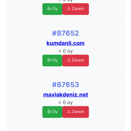
👍 Oy
⚠️ Zararlı
#87652
kumdanli.com
⭐ 0 oy
👍 Oy
⚠️ Zararlı
#87653
maviakdeniz.net
⭐ 0 oy
👍 Oy
⚠️ Zararlı