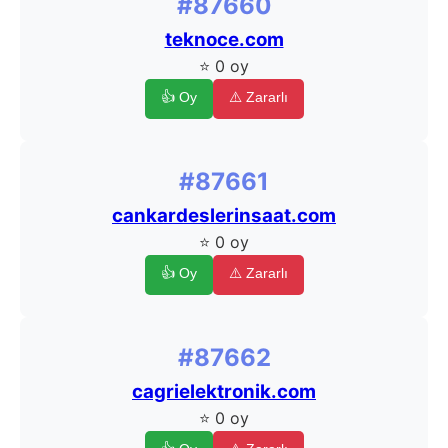
#87660
teknoce.com
⭐ 0 oy
👍 Oy
⚠️ Zararlı
#87661
cankardeslerinsaat.com
⭐ 0 oy
👍 Oy
⚠️ Zararlı
#87662
cagrielektronik.com
⭐ 0 oy