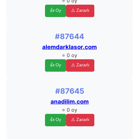
⭐ 0 oy
👍 Oy
⚠️ Zararlı
#87644
alemdarklasor.com
⭐ 0 oy
👍 Oy
⚠️ Zararlı
#87645
anadilim.com
⭐ 0 oy
👍 Oy
⚠️ Zararlı