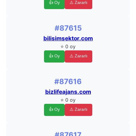
👍 Oy
⚠️ Zararlı
#87615
bilisimsektor.com
⭐ 0 oy
👍 Oy
⚠️ Zararlı
#87616
bizlifeajans.com
⭐ 0 oy
👍 Oy
⚠️ Zararlı
#87617