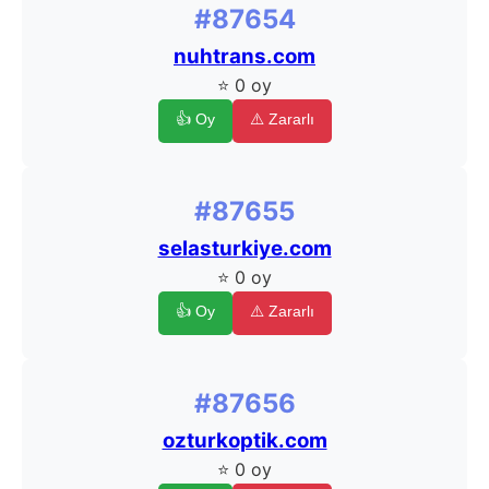
#87654
nuhtrans.com
⭐ 0 oy
👍 Oy
⚠️ Zararlı
#87655
selasturkiye.com
⭐ 0 oy
👍 Oy
⚠️ Zararlı
#87656
ozturkoptik.com
⭐ 0 oy