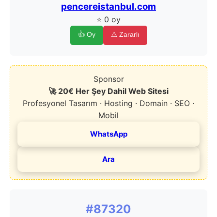
pencereistanbul.com
⭐ 0 oy
👍 Oy
⚠️ Zararlı
Sponsor
🚀 20€ Her Şey Dahil Web Sitesi
Profesyonel Tasarım · Hosting · Domain · SEO ·
Mobil
WhatsApp
Ara
#87320