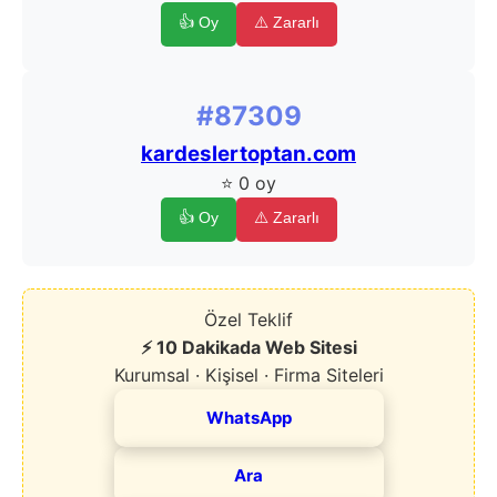
👍 Oy
⚠️ Zararlı
#87309
kardeslertoptan.com
⭐ 0 oy
👍 Oy
⚠️ Zararlı
Özel Teklif
⚡ 10 Dakikada Web Sitesi
Kurumsal · Kişisel · Firma Siteleri
WhatsApp
Ara