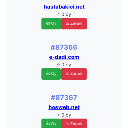
hastabakici.net
⭐ 0 oy
👍 Oy
⚠️ Zararlı
#87366
e-dadi.com
⭐ 0 oy
👍 Oy
⚠️ Zararlı
#87367
hosweb.net
⭐ 0 oy
👍 Oy
⚠️ Zararlı