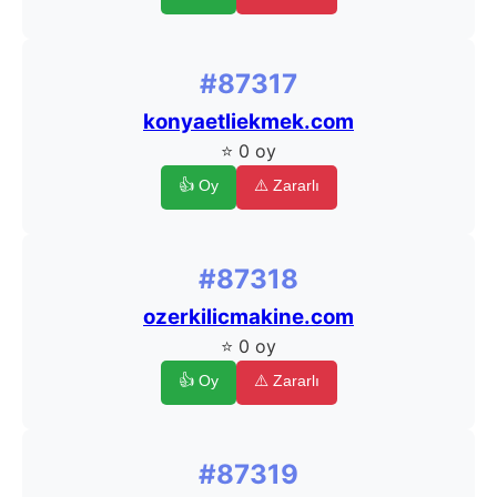
#87317
konyaetliekmek.com
⭐ 0 oy
👍 Oy
⚠️ Zararlı
#87318
ozerkilicmakine.com
⭐ 0 oy
👍 Oy
⚠️ Zararlı
#87319