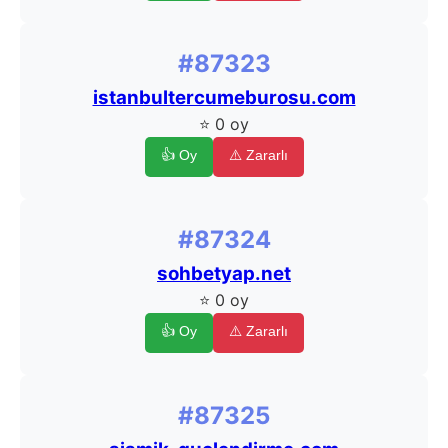
#87323
istanbultercumeburosu.com
⭐ 0 oy
👍 Oy
⚠️ Zararlı
#87324
sohbetyap.net
⭐ 0 oy
👍 Oy
⚠️ Zararlı
#87325