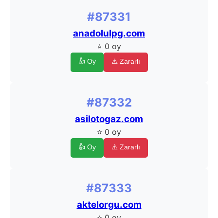
#87331
anadolulpg.com
⭐ 0 oy
👍 Oy
⚠️ Zararlı
#87332
asilotogaz.com
⭐ 0 oy
👍 Oy
⚠️ Zararlı
#87333
aktelorgu.com
⭐ 0 oy