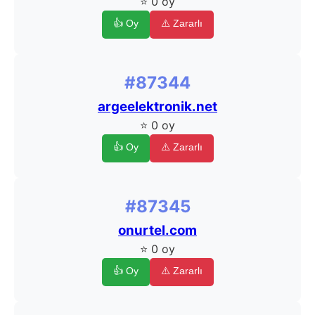
⭐ 0 oy
👍 Oy
⚠️ Zararlı
#87344
argeelektronik.net
⭐ 0 oy
👍 Oy
⚠️ Zararlı
#87345
onurtel.com
⭐ 0 oy
👍 Oy
⚠️ Zararlı