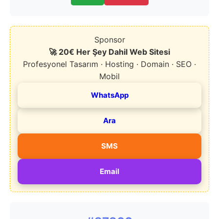
Sponsor
🚀 20€ Her Şey Dahil Web Sitesi
Profesyonel Tasarım · Hosting · Domain · SEO ·
Mobil
WhatsApp
Ara
SMS
Email