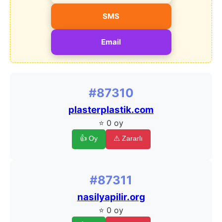
SMS
Email
#87310
plasterplastik.com
⭐ 0 oy
👍 Oy
⚠️ Zararlı
#87311
nasilyapilir.org
⭐ 0 oy