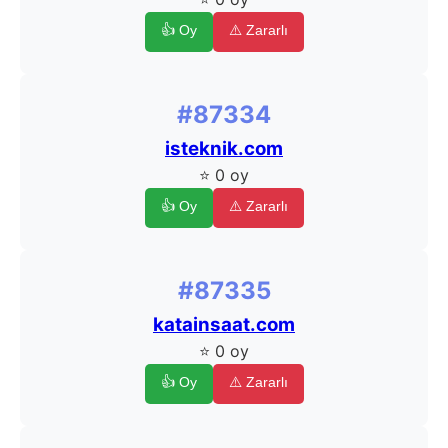
👍 Oy
⚠️ Zararlı
#87334
isteknik.com
⭐ 0 oy
👍 Oy
⚠️ Zararlı
#87335
katainsaat.com
⭐ 0 oy
👍 Oy
⚠️ Zararlı