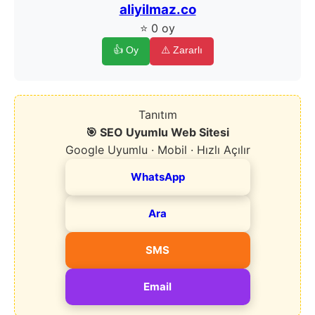
aliyilmaz.co
⭐ 0 oy
👍 Oy
⚠️ Zararlı
Tanıtım
🎯 SEO Uyumlu Web Sitesi
Google Uyumlu · Mobil · Hızlı Açılır
WhatsApp
Ara
SMS
Email