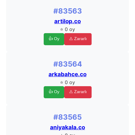
#83563
artilop.co
⭐ 0 oy
👍 Oy
⚠️ Zararlı
#83564
arkabahce.co
⭐ 0 oy
👍 Oy
⚠️ Zararlı
#83565
aniyakala.co