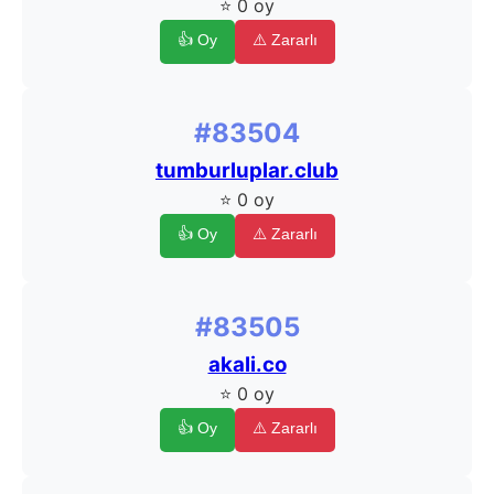
⭐ 0 oy
👍 Oy
⚠️ Zararlı
#83504
tumburluplar.club
⭐ 0 oy
👍 Oy
⚠️ Zararlı
#83505
akali.co
⭐ 0 oy
👍 Oy
⚠️ Zararlı