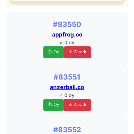
#83550
appfrog.co
⭐ 0 oy
👍 Oy
⚠️ Zararlı
#83551
anzerbali.co
⭐ 0 oy
👍 Oy
⚠️ Zararlı
#83552