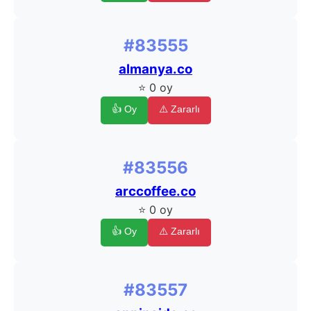
#83555
almanya.co
⭐ 0 oy
👍 Oy
⚠️ Zararlı
#83556
arccoffee.co
⭐ 0 oy
👍 Oy
⚠️ Zararlı
#83557