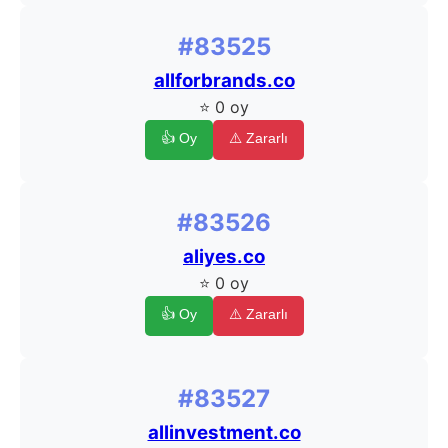
#83525
allforbrands.co
⭐ 0 oy
👍 Oy
⚠️ Zararlı
#83526
aliyes.co
⭐ 0 oy
👍 Oy
⚠️ Zararlı
#83527
allinvestment.co