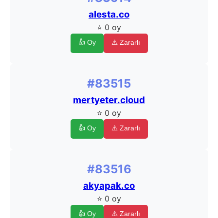
alesta.co
⭐ 0 oy
👍 Oy
⚠️ Zararlı
#83515
mertyeter.cloud
⭐ 0 oy
👍 Oy
⚠️ Zararlı
#83516
akyapak.co
⭐ 0 oy
👍 Oy
⚠️ Zararlı