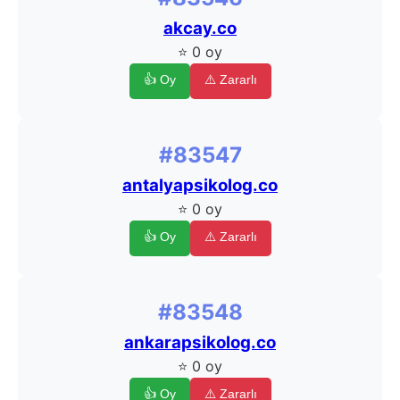
akcay.co
⭐ 0 oy
👍 Oy
⚠️ Zararlı
#83547
antalyapsikolog.co
⭐ 0 oy
👍 Oy
⚠️ Zararlı
#83548
ankarapsikolog.co
⭐ 0 oy
👍 Oy
⚠️ Zararlı