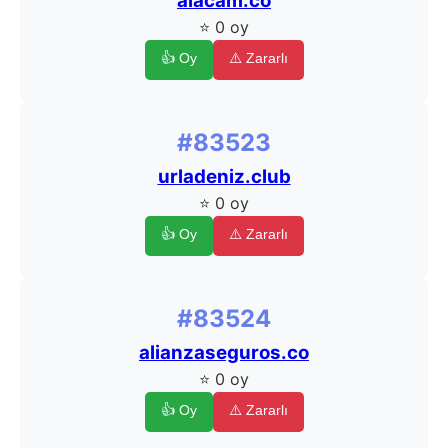
alacam.co
⭐ 0 oy
👍 Oy
⚠️ Zararlı
#83523
urladeniz.club
⭐ 0 oy
👍 Oy
⚠️ Zararlı
#83524
alianzaseguros.co
⭐ 0 oy
👍 Oy
⚠️ Zararlı