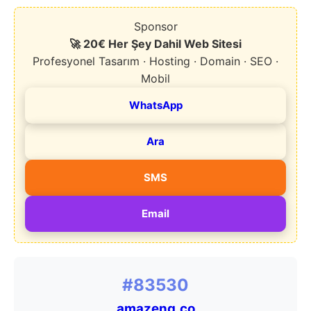
Sponsor
🚀 20€ Her Şey Dahil Web Sitesi
Profesyonel Tasarım · Hosting · Domain · SEO ·
Mobil
WhatsApp
Ara
SMS
Email
#83530
amazeng.co