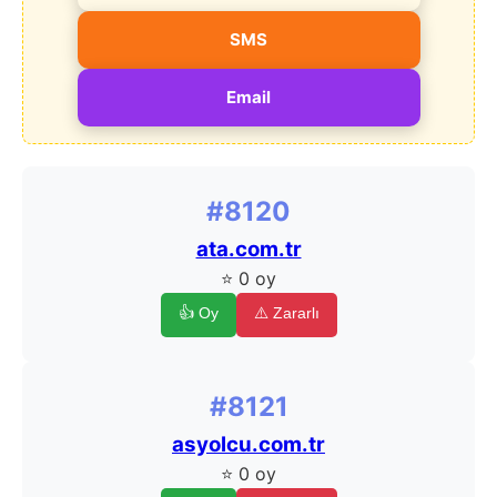
SMS
Email
#8120
ata.com.tr
⭐ 0 oy
👍 Oy
⚠️ Zararlı
#8121
asyolcu.com.tr
⭐ 0 oy