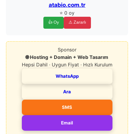
atabio.com.tr
⭐ 0 oy
👍 Oy
⚠️ Zararlı
Sponsor
🌐 Hosting + Domain + Web Tasarım
Hepsi Dahil · Uygun Fiyat · Hızlı Kurulum
WhatsApp
Ara
SMS
Email