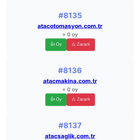
#8135
atacotomasyon.com.tr
⭐ 0 oy
👍 Oy
⚠️ Zararlı
#8136
atacmakina.com.tr
⭐ 0 oy
👍 Oy
⚠️ Zararlı
#8137
atacsaglik.com.tr