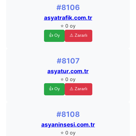
#8106
asyatrafik.com.tr
⭐ 0 oy
👍 Oy
⚠️ Zararlı
#8107
asyatur.com.tr
⭐ 0 oy
👍 Oy
⚠️ Zararlı
#8108
asyaninsesi.com.tr
⭐ 0 oy