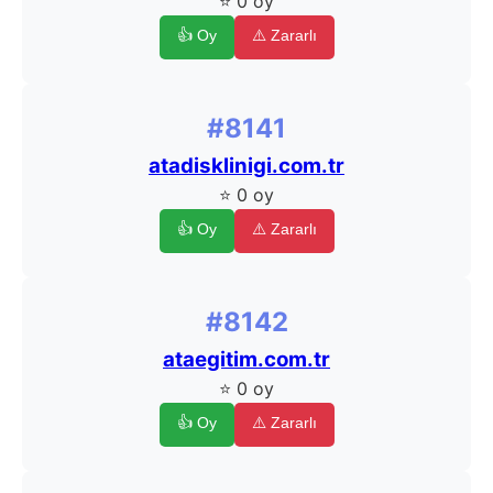
⭐ 0 oy
👍 Oy
⚠️ Zararlı
#8141
atadisklinigi.com.tr
⭐ 0 oy
👍 Oy
⚠️ Zararlı
#8142
ataegitim.com.tr
⭐ 0 oy
👍 Oy
⚠️ Zararlı