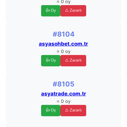
⭐ 0 oy
👍 Oy
⚠️ Zararlı
#8104
asyasohbet.com.tr
⭐ 0 oy
👍 Oy
⚠️ Zararlı
#8105
asyatrade.com.tr
⭐ 0 oy
👍 Oy
⚠️ Zararlı