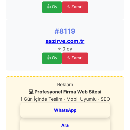
👍 Oy
⚠️ Zararlı
#8119
aszirve.com.tr
⭐ 0 oy
👍 Oy
⚠️ Zararlı
Reklam
💻 Profesyonel Firma Web Sitesi
1 Gün İçinde Teslim · Mobil Uyumlu · SEO
WhatsApp
Ara