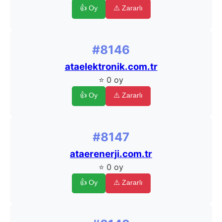
👍 Oy
⚠️ Zararlı
#8146
ataelektronik.com.tr
⭐ 0 oy
👍 Oy
⚠️ Zararlı
#8147
ataerenerji.com.tr
⭐ 0 oy
👍 Oy
⚠️ Zararlı