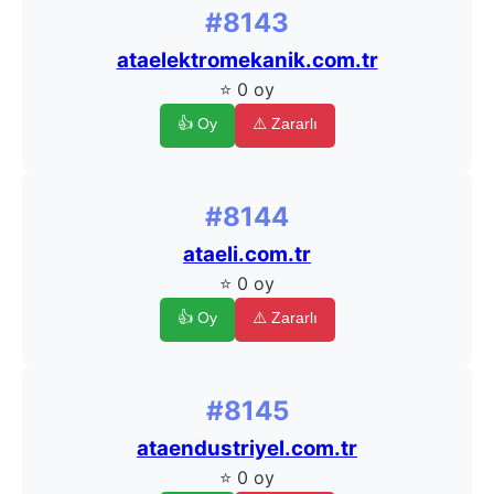
#8143
ataelektromekanik.com.tr
⭐ 0 oy
👍 Oy
⚠️ Zararlı
#8144
ataeli.com.tr
⭐ 0 oy
👍 Oy
⚠️ Zararlı
#8145
ataendustriyel.com.tr
⭐ 0 oy