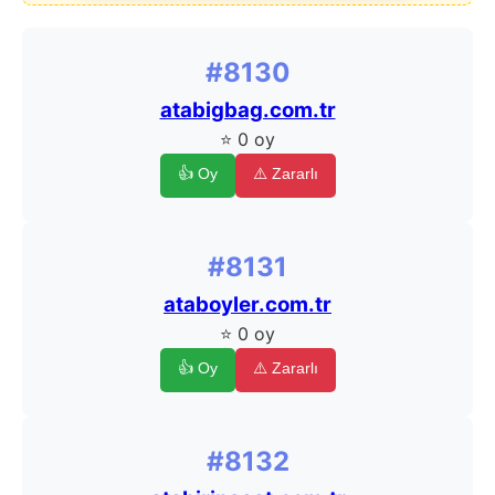
#8130
atabigbag.com.tr
⭐ 0 oy
👍 Oy
⚠️ Zararlı
#8131
ataboyler.com.tr
⭐ 0 oy
👍 Oy
⚠️ Zararlı
#8132