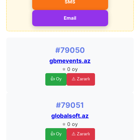
SMS
Email
#79050
gbmevents.az
⭐ 0 oy
👍 Oy
⚠️ Zararlı
#79051
globalsoft.az
⭐ 0 oy
👍 Oy
⚠️ Zararlı