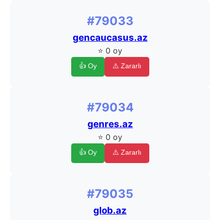
#79033
gencaucasus.az
⭐ 0 oy
👍 Oy
⚠️ Zararlı
#79034
genres.az
⭐ 0 oy
👍 Oy
⚠️ Zararlı
#79035
glob.az