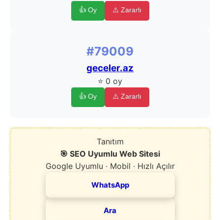
👍 Oy
⚠️ Zararlı
#79009
geceler.az
⭐ 0 oy
👍 Oy
⚠️ Zararlı
Tanıtım
🎯 SEO Uyumlu Web Sitesi
Google Uyumlu · Mobil · Hızlı Açılır
WhatsApp
Ara