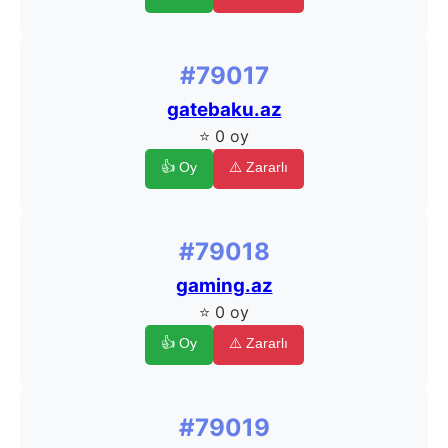
#79017
gatebaku.az
⭐ 0 oy
👍 Oy
⚠️ Zararlı
#79018
gaming.az
⭐ 0 oy
👍 Oy
⚠️ Zararlı
#79019