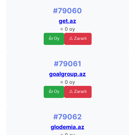
#79060
get.az
⭐ 0 oy
👍 Oy
⚠️ Zararlı
#79061
goalgroup.az
⭐ 0 oy
👍 Oy
⚠️ Zararlı
#79062
glodemia.az