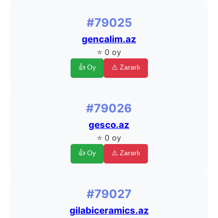
#79025
gencalim.az
⭐ 0 oy
👍 Oy
⚠️ Zararlı
#79026
gesco.az
⭐ 0 oy
👍 Oy
⚠️ Zararlı
#79027
gilabiceramics.az