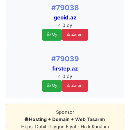
#79038
geoid.az
⭐ 0 oy
👍 Oy
⚠️ Zararlı
#79039
firstep.az
⭐ 0 oy
👍 Oy
⚠️ Zararlı
Sponsor
🌐 Hosting + Domain + Web Tasarım
Hepsi Dahil · Uygun Fiyat · Hızlı Kurulum