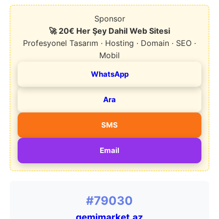
Sponsor
🚀 20€ Her Şey Dahil Web Sitesi
Profesyonel Tasarım · Hosting · Domain · SEO ·
Mobil
WhatsApp
Ara
SMS
Email
#79030
gemimarket.az