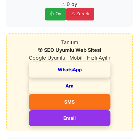
⭐ 0 oy
👍 Oy
⚠️ Zararlı
Tanıtım
🎯 SEO Uyumlu Web Sitesi
Google Uyumlu · Mobil · Hızlı Açılır
WhatsApp
Ara
SMS
Email