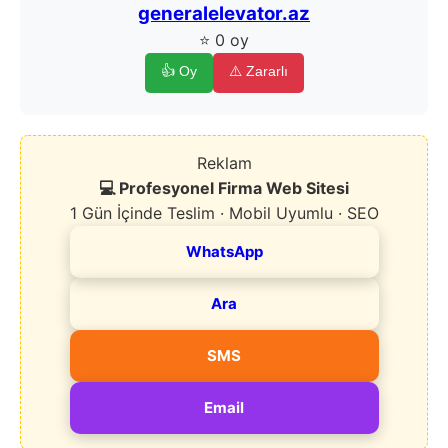
generalelevator.az
⭐ 0 oy
👍 Oy
⚠️ Zararlı
Reklam
💻 Profesyonel Firma Web Sitesi
1 Gün İçinde Teslim · Mobil Uyumlu · SEO
WhatsApp
Ara
SMS
Email