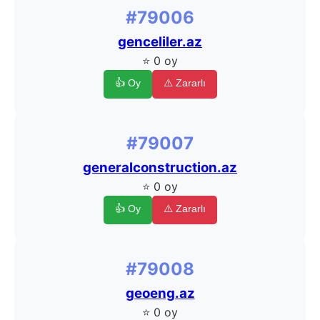
#79006
genceliler.az
⭐ 0 oy
👍 Oy
⚠️ Zararlı
#79007
generalconstruction.az
⭐ 0 oy
👍 Oy
⚠️ Zararlı
#79008
geoeng.az
⭐ 0 oy