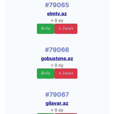
#79065
elmtv.az
⭐ 0 oy
👍 Oy
⚠️ Zararlı
#79066
gobustone.az
⭐ 0 oy
👍 Oy
⚠️ Zararlı
#79067
gilavar.az
⭐ 0 oy