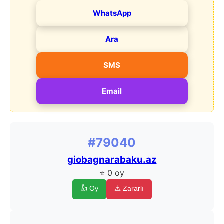
WhatsApp
Ara
SMS
Email
#79040
giobagnarabaku.az
⭐ 0 oy
👍 Oy
⚠️ Zararlı