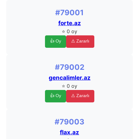
#79001
forte.az
⭐ 0 oy
👍 Oy
⚠️ Zararlı
#79002
gencalimler.az
⭐ 0 oy
👍 Oy
⚠️ Zararlı
#79003
flax.az