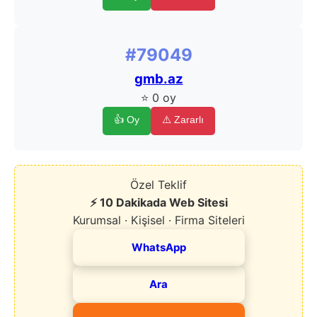
#79049
gmb.az
⭐ 0 oy
👍 Oy
⚠️ Zararlı
Özel Teklif
⚡ 10 Dakikada Web Sitesi
Kurumsal · Kişisel · Firma Siteleri
WhatsApp
Ara