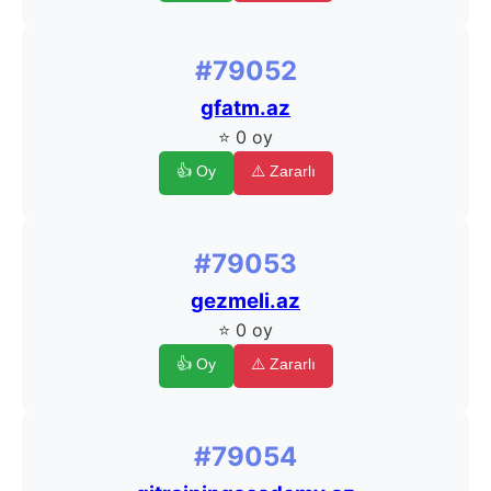
#79052
gfatm.az
⭐ 0 oy
👍 Oy
⚠️ Zararlı
#79053
gezmeli.az
⭐ 0 oy
👍 Oy
⚠️ Zararlı
#79054