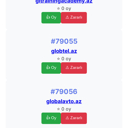
gitrainingacademy.az
⭐ 0 oy
👍 Oy
⚠️ Zararlı
#79055
globtel.az
⭐ 0 oy
👍 Oy
⚠️ Zararlı
#79056
globalavto.az
⭐ 0 oy
👍 Oy
⚠️ Zararlı