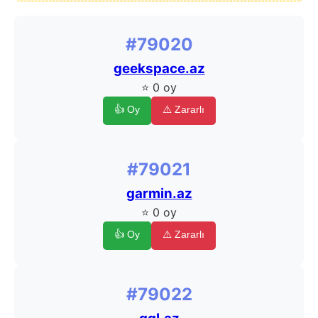
#79020
geekspace.az
⭐ 0 oy
👍 Oy
⚠️ Zararlı
#79021
garmin.az
⭐ 0 oy
👍 Oy
⚠️ Zararlı
#79022