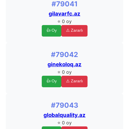
#79041
gilavarfc.az
⭐ 0 oy
👍 Oy
⚠️ Zararlı
#79042
ginekoloq.az
⭐ 0 oy
👍 Oy
⚠️ Zararlı
#79043
globalquality.az
⭐ 0 oy