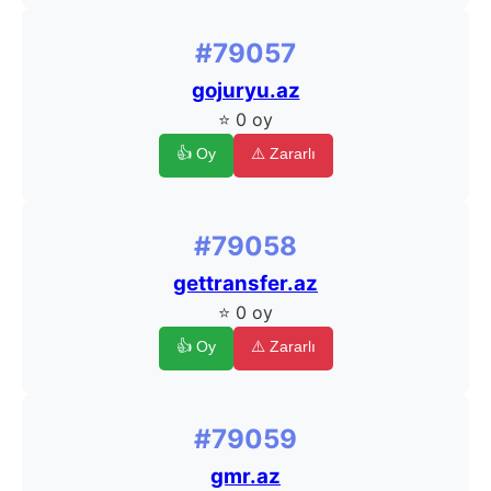
#79057
gojuryu.az
⭐ 0 oy
👍 Oy
⚠️ Zararlı
#79058
gettransfer.az
⭐ 0 oy
👍 Oy
⚠️ Zararlı
#79059
gmr.az