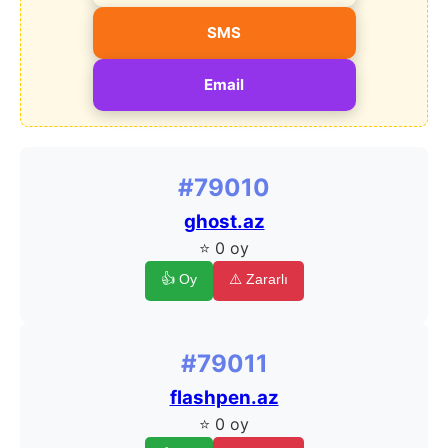
SMS
Email
#79010
ghost.az
⭐ 0 oy
👍 Oy
⚠️ Zararlı
#79011
flashpen.az
⭐ 0 oy