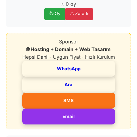
⭐ 0 oy
👍 Oy
⚠️ Zararlı
Sponsor
🌐 Hosting + Domain + Web Tasarım
Hepsi Dahil · Uygun Fiyat · Hızlı Kurulum
WhatsApp
Ara
SMS
Email