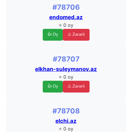
#78706
endomed.az
⭐ 0 oy
👍 Oy
⚠️ Zararlı
#78707
elkhan-suleymanov.az
⭐ 0 oy
👍 Oy
⚠️ Zararlı
#78708
elchi.az
⭐ 0 oy