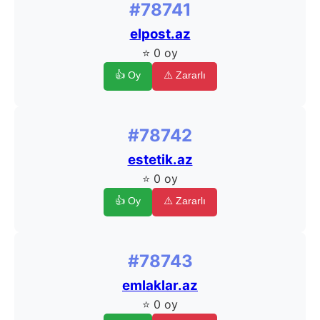
#78741
elpost.az
⭐ 0 oy
👍 Oy
⚠️ Zararlı
#78742
estetik.az
⭐ 0 oy
👍 Oy
⚠️ Zararlı
#78743
emlaklar.az
⭐ 0 oy