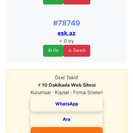
#78749
esk.az
⭐ 0 oy
👍 Oy
⚠️ Zararlı
Özel Teklif
⚡ 10 Dakikada Web Sitesi
Kurumsal · Kişisel · Firma Siteleri
WhatsApp
Ara