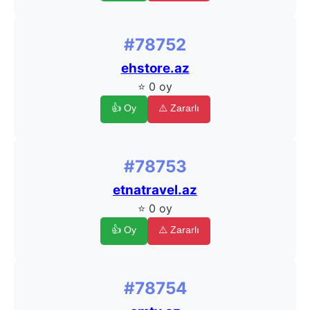
#78752
ehstore.az
⭐ 0 oy
👍 Oy
⚠️ Zararlı
#78753
etnatravel.az
⭐ 0 oy
👍 Oy
⚠️ Zararlı
#78754