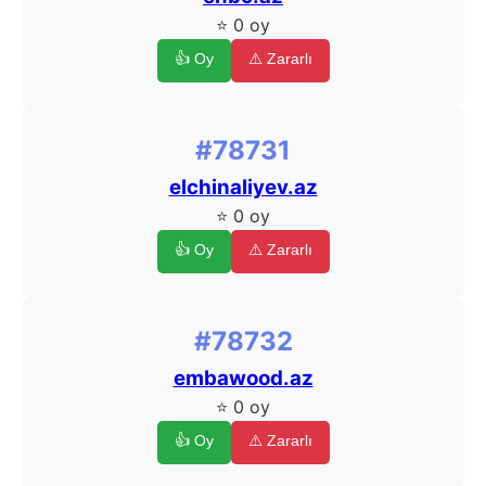
⭐ 0 oy
👍 Oy
⚠️ Zararlı
#78731
elchinaliyev.az
⭐ 0 oy
👍 Oy
⚠️ Zararlı
#78732
embawood.az
⭐ 0 oy
👍 Oy
⚠️ Zararlı