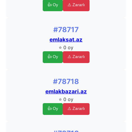
👍 Oy
⚠️ Zararlı
#78717
emlaksat.az
⭐ 0 oy
👍 Oy
⚠️ Zararlı
#78718
emlakbazari.az
⭐ 0 oy
👍 Oy
⚠️ Zararlı