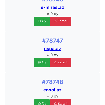
e-miras.az
⭐ 0 oy
👍 Oy
⚠️ Zararlı
#78747
espa.az
⭐ 0 oy
👍 Oy
⚠️ Zararlı
#78748
ensol.az
⭐ 0 oy
👍 Oy
⚠️ Zararlı