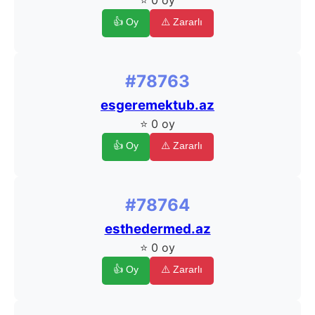
⭐ 0 oy
👍 Oy
⚠️ Zararlı
#78763
esgeremektub.az
⭐ 0 oy
👍 Oy
⚠️ Zararlı
#78764
esthedermed.az
⭐ 0 oy
👍 Oy
⚠️ Zararlı