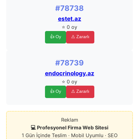
#78738
estet.az
⭐ 0 oy
👍 Oy
⚠️ Zararlı
#78739
endocrinology.az
⭐ 0 oy
👍 Oy
⚠️ Zararlı
Reklam
💻 Profesyonel Firma Web Sitesi
1 Gün İçinde Teslim · Mobil Uyumlu · SEO