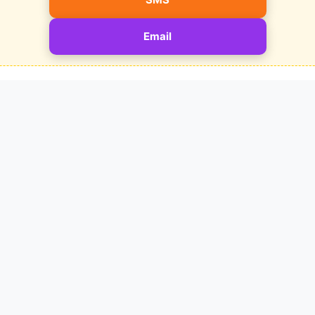
Email