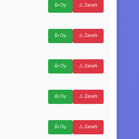
👍 Oy
⚠️ Zararlı
👍 Oy
⚠️ Zararlı
👍 Oy
⚠️ Zararlı
👍 Oy
⚠️ Zararlı
👍 Oy
⚠️ Zararlı