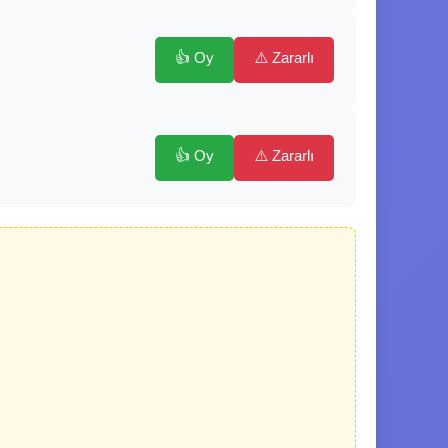
👍 Oy
⚠️ Zararlı
👍 Oy
⚠️ Zararlı