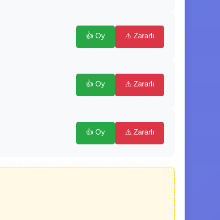
👍 Oy
⚠️ Zararlı
👍 Oy
⚠️ Zararlı
👍 Oy
⚠️ Zararlı