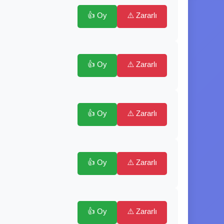
👍 Oy
⚠️ Zararlı
👍 Oy
⚠️ Zararlı
👍 Oy
⚠️ Zararlı
👍 Oy
⚠️ Zararlı
👍 Oy
⚠️ Zararlı