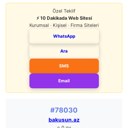
Özel Teklif
⚡ 10 Dakikada Web Sitesi
Kurumsal · Kişisel · Firma Siteleri
WhatsApp
Ara
SMS
Email
#78030
bakusun.az
⭐ 0 oy