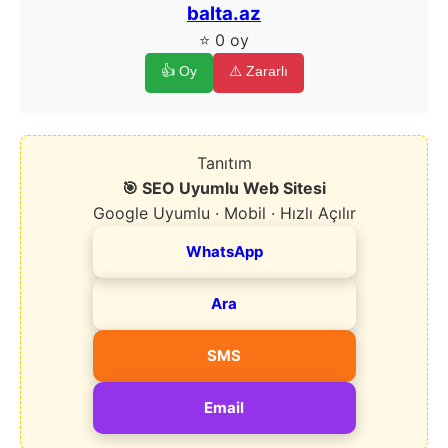
balta.az
⭐ 0 oy
👍 Oy
⚠️ Zararlı
Tanıtım
🎯 SEO Uyumlu Web Sitesi
Google Uyumlu · Mobil · Hızlı Açılır
WhatsApp
Ara
SMS
Email