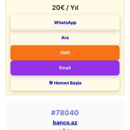
20€ / Yıl
WhatsApp
Ara
SMS
Email
🎯 Hemen Başla
#78040
banco.az