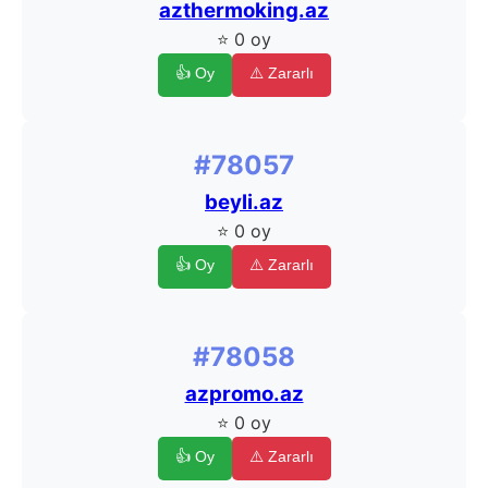
azthermoking.az
⭐ 0 oy
👍 Oy
⚠️ Zararlı
#78057
beyli.az
⭐ 0 oy
👍 Oy
⚠️ Zararlı
#78058
azpromo.az
⭐ 0 oy
👍 Oy
⚠️ Zararlı