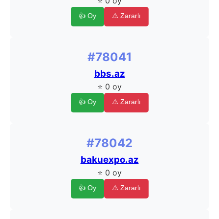
⭐ 0 oy
👍 Oy
⚠️ Zararlı
#78041
bbs.az
⭐ 0 oy
👍 Oy
⚠️ Zararlı
#78042
bakuexpo.az
⭐ 0 oy
👍 Oy
⚠️ Zararlı