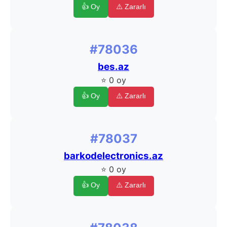
👍 Oy
⚠️ Zararlı
#78036
bes.az
⭐ 0 oy
👍 Oy
⚠️ Zararlı
#78037
barkodelectronics.az
⭐ 0 oy
👍 Oy
⚠️ Zararlı