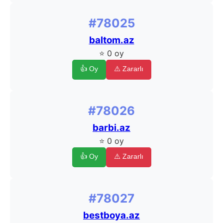
#78025
baltom.az
⭐ 0 oy
👍 Oy
⚠️ Zararlı
#78026
barbi.az
⭐ 0 oy
👍 Oy
⚠️ Zararlı
#78027
bestboya.az