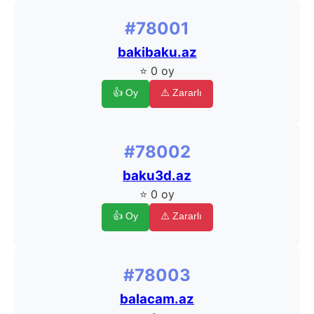
#78001
bakibaku.az
⭐ 0 oy
👍 Oy
⚠️ Zararlı
#78002
baku3d.az
⭐ 0 oy
👍 Oy
⚠️ Zararlı
#78003
balacam.az