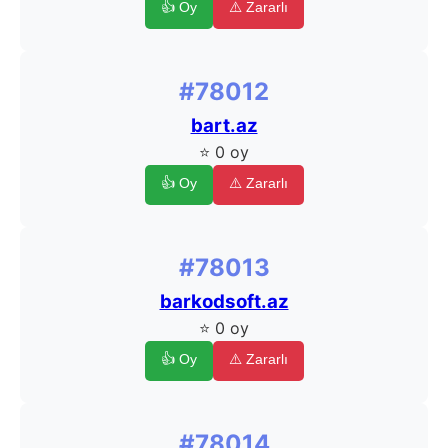
👍 Oy
⚠️ Zararlı
#78012
bart.az
⭐ 0 oy
👍 Oy
⚠️ Zararlı
#78013
barkodsoft.az
⭐ 0 oy
👍 Oy
⚠️ Zararlı
#78014