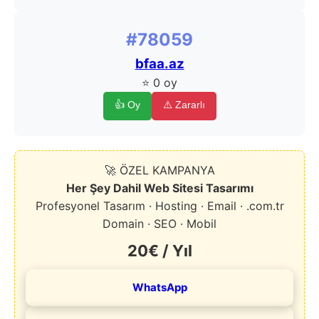
#78059
bfaa.az
⭐ 0 oy
👍 Oy
⚠️ Zararlı
🚀 ÖZEL KAMPANYA
Her Şey Dahil Web Sitesi Tasarımı
Profesyonel Tasarım · Hosting · Email · .com.tr
Domain · SEO · Mobil
20€ / Yıl
WhatsApp