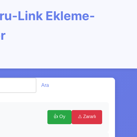
oru-Link Ekleme-
r
Ara
👍 Oy
⚠️ Zararlı