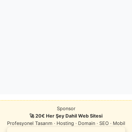
Sponsor
🚀 20€ Her Şey Dahil Web Sitesi
Profesyonel Tasarım · Hosting · Domain · SEO · Mobil