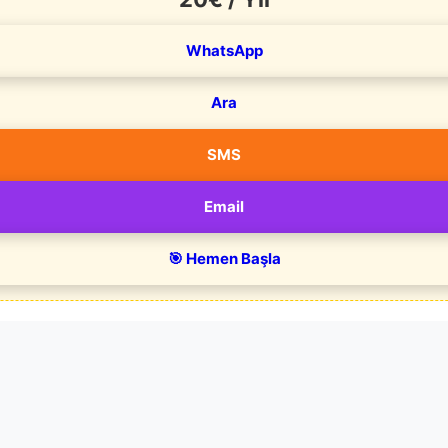
WhatsApp
Ara
SMS
Email
🎯 Hemen Başla