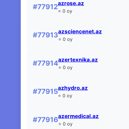
azrose.az
#77912
⭐ 0 oy
azsciencenet.az
#77913
⭐ 0 oy
azertexnika.az
#77914
⭐ 0 oy
azhydro.az
#77915
⭐ 0 oy
azermedical.az
#77916
⭐ 0 oy