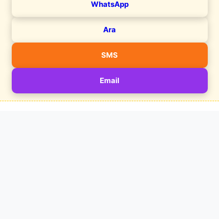
WhatsApp
Ara
SMS
Email