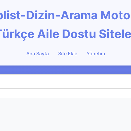
Toplist-Dizin-Arama Mot
Türkçe Aile Dostu Sitele
Ana Sayfa
Site Ekle
Yönetim