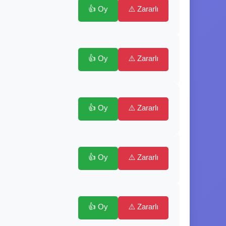
👍 Oy
⚠️ Zararlı
👍 Oy
⚠️ Zararlı
👍 Oy
⚠️ Zararlı
👍 Oy
⚠️ Zararlı
👍 Oy
⚠️ Zararlı