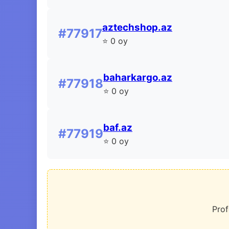
aztechshop.az
#77917
⭐ 0 oy
baharkargo.az
#77918
⭐ 0 oy
baf.az
#77919
⭐ 0 oy
Prof