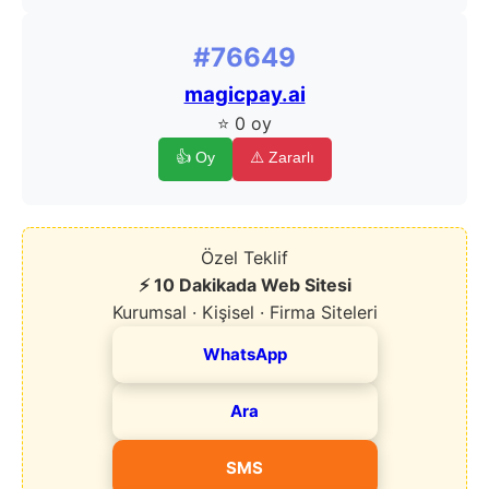
#76649
magicpay.ai
⭐ 0 oy
👍 Oy
⚠️ Zararlı
Özel Teklif
⚡ 10 Dakikada Web Sitesi
Kurumsal · Kişisel · Firma Siteleri
WhatsApp
Ara
SMS