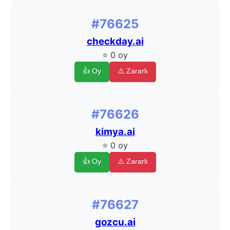
#76625
checkday.ai
⭐ 0 oy
👍 Oy
⚠️ Zararlı
#76626
kimya.ai
⭐ 0 oy
👍 Oy
⚠️ Zararlı
#76627
gozcu.ai