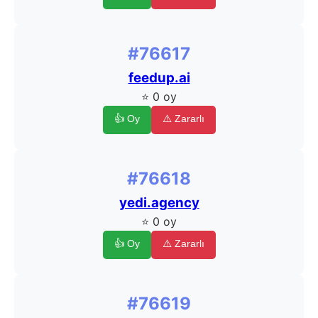
#76617
feedup.ai
⭐ 0 oy
👍 Oy
⚠️ Zararlı
#76618
yedi.agency
⭐ 0 oy
👍 Oy
⚠️ Zararlı
#76619