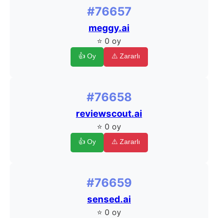
#76657
meggy.ai
⭐ 0 oy
👍 Oy
⚠️ Zararlı
#76658
reviewscout.ai
⭐ 0 oy
👍 Oy
⚠️ Zararlı
#76659
sensed.ai
⭐ 0 oy