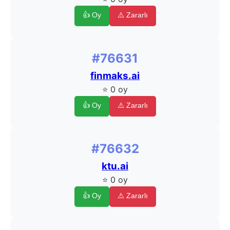
👍 Oy
⚠️ Zararlı
#76631
finmaks.ai
⭐ 0 oy
👍 Oy
⚠️ Zararlı
#76632
ktu.ai
⭐ 0 oy
👍 Oy
⚠️ Zararlı