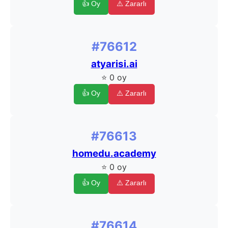
👍 Oy
⚠️ Zararlı
#76612
atyarisi.ai
⭐ 0 oy
👍 Oy
⚠️ Zararlı
#76613
homedu.academy
⭐ 0 oy
👍 Oy
⚠️ Zararlı
#76614