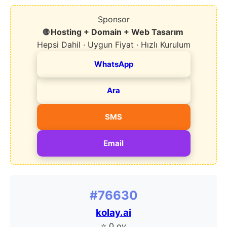
Sponsor
🌐 Hosting + Domain + Web Tasarım
Hepsi Dahil · Uygun Fiyat · Hızlı Kurulum
WhatsApp
Ara
SMS
Email
#76630
kolay.ai
⭐ 0 oy