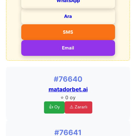
WhatsApp
Ara
SMS
Email
#76640
matadorbet.ai
⭐ 0 oy
👍 Oy
⚠️ Zararlı
#76641