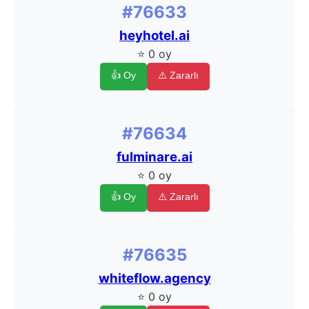
#76633
heyhotel.ai
⭐ 0 oy
👍 Oy
⚠️ Zararlı
#76634
fulminare.ai
⭐ 0 oy
👍 Oy
⚠️ Zararlı
#76635
whiteflow.agency
⭐ 0 oy