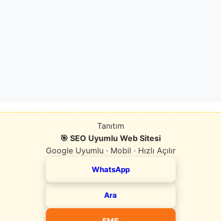
Tanıtım
🎯 SEO Uyumlu Web Sitesi
Google Uyumlu · Mobil · Hızlı Açılır
WhatsApp
Ara
SMS