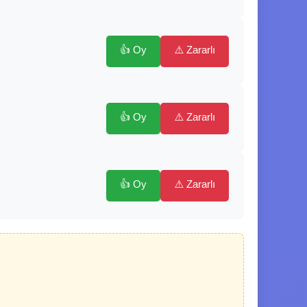
👍 Oy
⚠️ Zararlı
👍 Oy
⚠️ Zararlı
👍 Oy
⚠️ Zararlı