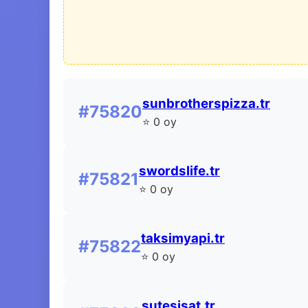
sunbrotherspizza.tr
#75820
⭐ 0 oy
swordslife.tr
#75821
⭐ 0 oy
taksimyapi.tr
#75822
⭐ 0 oy
sutesisat.tr