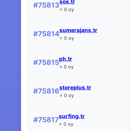
sos.tr
#75813
⭐ 0 oy
sumerajans.tr
#75814
⭐ 0 oy
ph.tr
#75815
⭐ 0 oy
storeplus.tr
#75816
⭐ 0 oy
surfing.tr
#75817
⭐ 0 oy