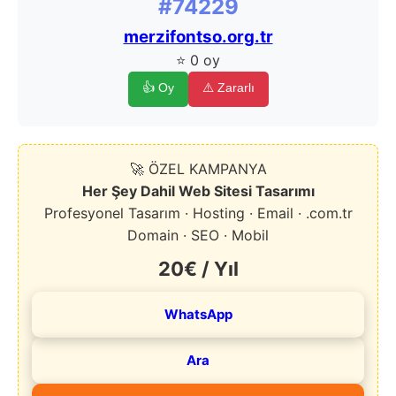
#74229
merzifontso.org.tr
⭐ 0 oy
👍 Oy
⚠️ Zararlı
🚀 ÖZEL KAMPANYA
Her Şey Dahil Web Sitesi Tasarımı
Profesyonel Tasarım · Hosting · Email · .com.tr
Domain · SEO · Mobil
20€ / Yıl
WhatsApp
Ara