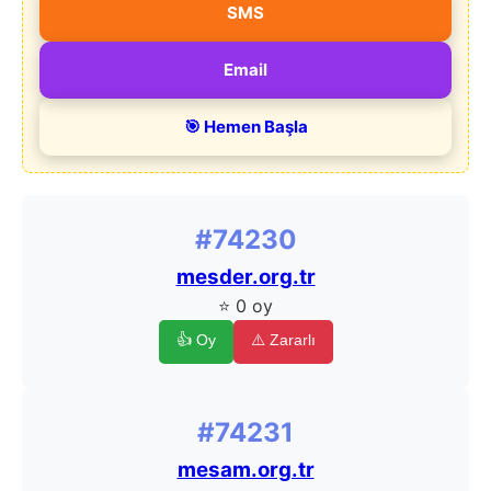
SMS
Email
🎯 Hemen Başla
#74230
mesder.org.tr
⭐ 0 oy
👍 Oy
⚠️ Zararlı
#74231
mesam.org.tr