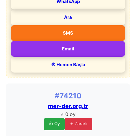
WhatsApp
Ara
SMS
Email
🎯 Hemen Başla
#74210
mer-der.org.tr
⭐ 0 oy
👍 Oy
⚠️ Zararlı