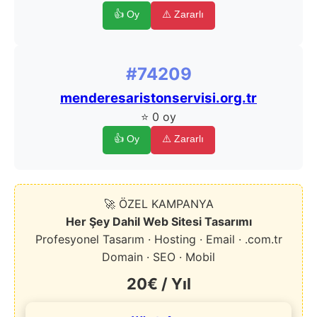
👍 Oy
⚠️ Zararlı
#74209
menderesaristonservisi.org.tr
⭐ 0 oy
👍 Oy
⚠️ Zararlı
🚀 ÖZEL KAMPANYA
Her Şey Dahil Web Sitesi Tasarımı
Profesyonel Tasarım · Hosting · Email · .com.tr
Domain · SEO · Mobil
20€ / Yıl