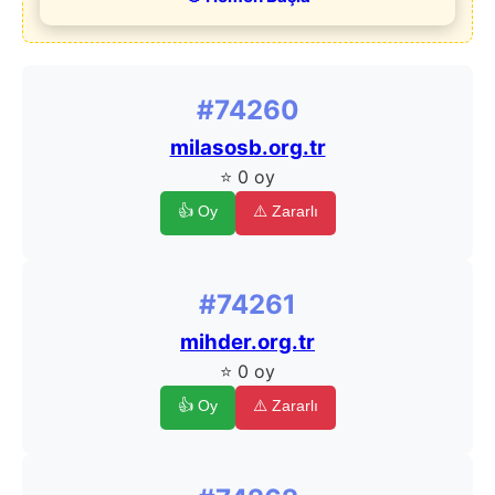
#74260
milasosb.org.tr
⭐ 0 oy
👍 Oy
⚠️ Zararlı
#74261
mihder.org.tr
⭐ 0 oy
👍 Oy
⚠️ Zararlı