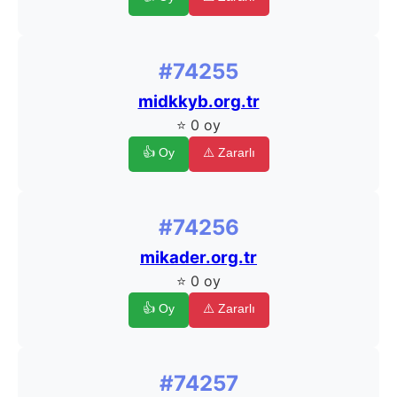
#74255
midkkyb.org.tr
⭐ 0 oy
👍 Oy
⚠️ Zararlı
#74256
mikader.org.tr
⭐ 0 oy
👍 Oy
⚠️ Zararlı
#74257