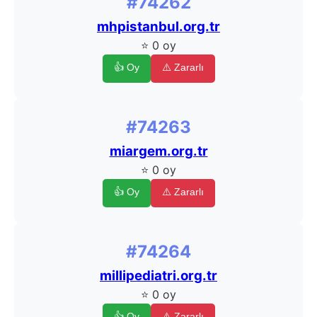
#74262
mhpistanbul.org.tr
⭐ 0 oy
👍 Oy
⚠️ Zararlı
#74263
miargem.org.tr
⭐ 0 oy
👍 Oy
⚠️ Zararlı
#74264
millipediatri.org.tr
⭐ 0 oy
👍 Oy
⚠️ Zararlı