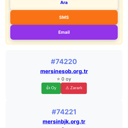
Ara
SMS
Email
#74220
mersinesob.org.tr
⭐ 0 oy
👍 Oy
⚠️ Zararlı
#74221
mersinbjk.org.tr