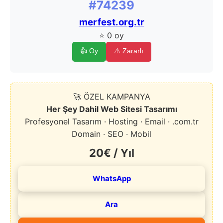
#74239
merfest.org.tr
⭐ 0 oy
👍 Oy
⚠️ Zararlı
🚀 ÖZEL KAMPANYA
Her Şey Dahil Web Sitesi Tasarımı
Profesyonel Tasarım · Hosting · Email · .com.tr
Domain · SEO · Mobil
20€ / Yıl
WhatsApp
Ara