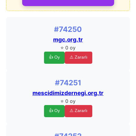
#74250
mgc.org.tr
⭐ 0 oy
👍 Oy
⚠️ Zararlı
#74251
mescidimizdernegi.org.tr
⭐ 0 oy
👍 Oy
⚠️ Zararlı