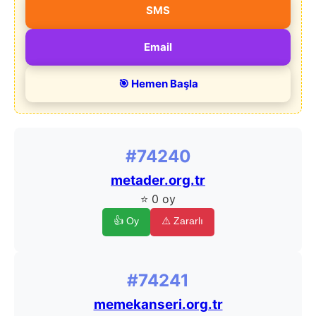
SMS
Email
🎯 Hemen Başla
#74240
metader.org.tr
⭐ 0 oy
👍 Oy
⚠️ Zararlı
#74241
memekanseri.org.tr