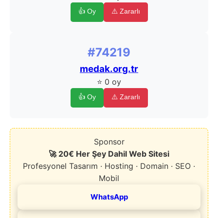
👍 Oy
⚠️ Zararlı
#74219
medak.org.tr
⭐ 0 oy
👍 Oy
⚠️ Zararlı
Sponsor
🚀 20€ Her Şey Dahil Web Sitesi
Profesyonel Tasarım · Hosting · Domain · SEO ·
Mobil
WhatsApp