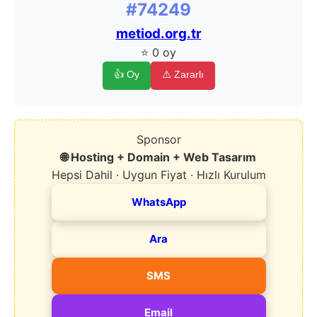
#74249
metiod.org.tr
⭐ 0 oy
👍 Oy
⚠️ Zararlı
Sponsor
🌐 Hosting + Domain + Web Tasarım
Hepsi Dahil · Uygun Fiyat · Hızlı Kurulum
WhatsApp
Ara
SMS
Email