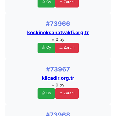
👍 Oy
⚠️ Zararlı
#73966
keskinoksanatvakfi.org.tr
⭐ 0 oy
👍 Oy
⚠️ Zararlı
#73967
kilcadir.org.tr
⭐ 0 oy
👍 Oy
⚠️ Zararlı
#73968