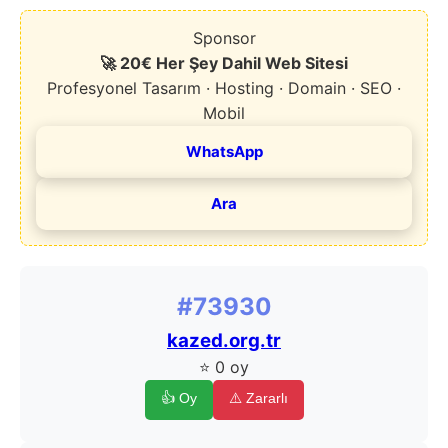
Sponsor
🚀 20€ Her Şey Dahil Web Sitesi
Profesyonel Tasarım · Hosting · Domain · SEO ·
Mobil
WhatsApp
Ara
#73930
kazed.org.tr
⭐ 0 oy
👍 Oy
⚠️ Zararlı