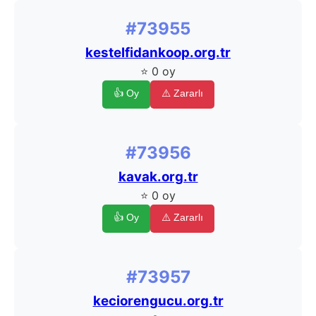
#73955
kestelfidankoop.org.tr
⭐ 0 oy
👍 Oy
⚠️ Zararlı
#73956
kavak.org.tr
⭐ 0 oy
👍 Oy
⚠️ Zararlı
#73957
keciorengucu.org.tr