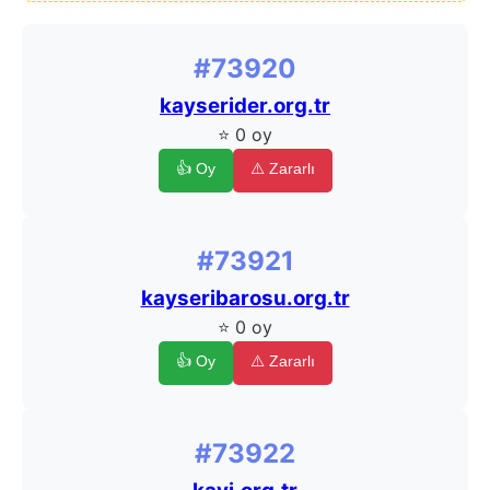
#73920
kayserider.org.tr
⭐ 0 oy
👍 Oy
⚠️ Zararlı
#73921
kayseribarosu.org.tr
⭐ 0 oy
👍 Oy
⚠️ Zararlı
#73922