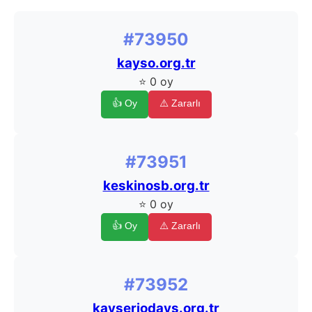
#73950
kayso.org.tr
⭐ 0 oy
👍 Oy
⚠️ Zararlı
#73951
keskinosb.org.tr
⭐ 0 oy
👍 Oy
⚠️ Zararlı
#73952
kayseriodays.org.tr