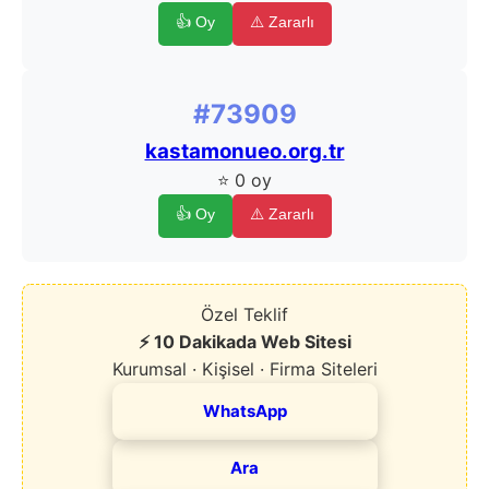
👍 Oy
⚠️ Zararlı
#73909
kastamonueo.org.tr
⭐ 0 oy
👍 Oy
⚠️ Zararlı
Özel Teklif
⚡ 10 Dakikada Web Sitesi
Kurumsal · Kişisel · Firma Siteleri
WhatsApp
Ara