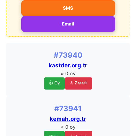
SMS
Email
#73940
kastder.org.tr
⭐ 0 oy
👍 Oy
⚠️ Zararlı
#73941
kemah.org.tr
⭐ 0 oy