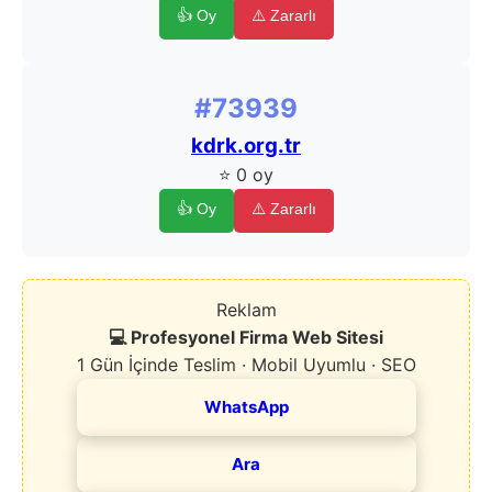
👍 Oy
⚠️ Zararlı
#73939
kdrk.org.tr
⭐ 0 oy
👍 Oy
⚠️ Zararlı
Reklam
💻 Profesyonel Firma Web Sitesi
1 Gün İçinde Teslim · Mobil Uyumlu · SEO
WhatsApp
Ara