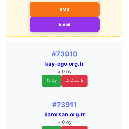
SMS
Email
#73910
kay-ogo.org.tr
⭐ 0 oy
👍 Oy
⚠️ Zararlı
#73911
karorsan.org.tr
⭐ 0 oy