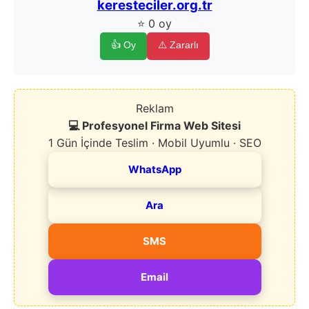
keresteciler.org.tr
⭐ 0 oy
👍 Oy
⚠️ Zararlı
Reklam
💻 Profesyonel Firma Web Sitesi
1 Gün İçinde Teslim · Mobil Uyumlu · SEO
WhatsApp
Ara
SMS
Email