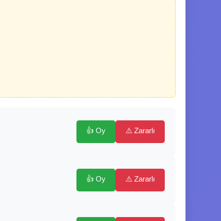
👍 Oy
⚠️ Zararlı
👍 Oy
⚠️ Zararlı