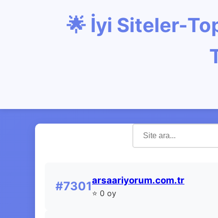
🌟 İyi Siteler-
arsaariyorum.com.tr
#7301
⭐ 0 oy