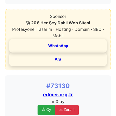
Sponsor
🚀 20€ Her Şey Dahil Web Sitesi
Profesyonel Tasarım · Hosting · Domain · SEO ·
Mobil
WhatsApp
Ara
#73130
edmer.org.tr
⭐ 0 oy
👍 Oy
⚠️ Zararlı