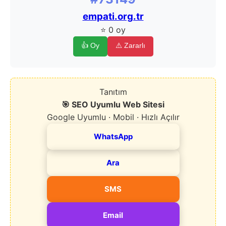
empati.org.tr
⭐ 0 oy
👍 Oy
⚠️ Zararlı
Tanıtım
🎯 SEO Uyumlu Web Sitesi
Google Uyumlu · Mobil · Hızlı Açılır
WhatsApp
Ara
SMS
Email