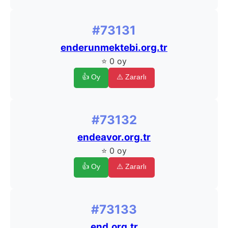
#73131
enderunmektebi.org.tr
⭐ 0 oy
👍 Oy
⚠️ Zararlı
#73132
endeavor.org.tr
⭐ 0 oy
👍 Oy
⚠️ Zararlı
#73133
end.org.tr