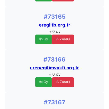
#73165
ereglitb.org.tr
⭐ 0 oy
👍 Oy
⚠️ Zararlı
#73166
erenegitimvakfi.org.tr
⭐ 0 oy
👍 Oy
⚠️ Zararlı
#73167