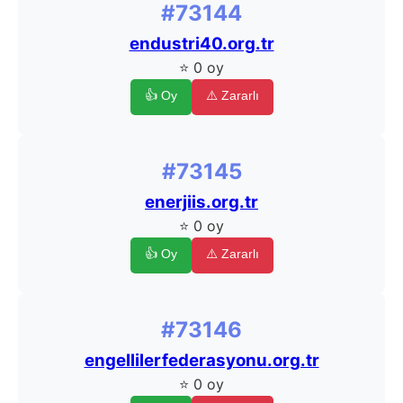
#73144
endustri40.org.tr
⭐ 0 oy
👍 Oy
⚠️ Zararlı
#73145
enerjiis.org.tr
⭐ 0 oy
👍 Oy
⚠️ Zararlı
#73146
engellilerfederasyonu.org.tr
⭐ 0 oy