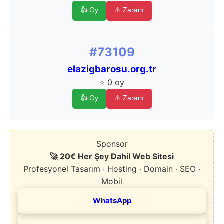
👍 Oy
⚠️ Zararlı
#73109
elazigbarosu.org.tr
⭐ 0 oy
👍 Oy
⚠️ Zararlı
Sponsor
🚀 20€ Her Şey Dahil Web Sitesi
Profesyonel Tasarım · Hosting · Domain · SEO ·
Mobil
WhatsApp