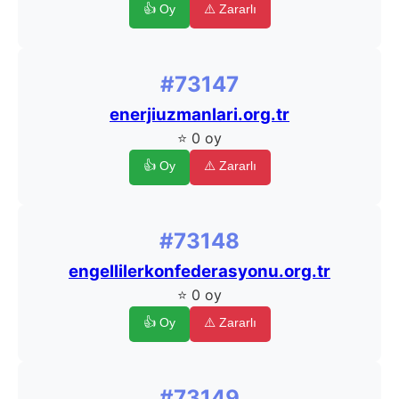
👍 Oy
⚠️ Zararlı
#73147
enerjiuzmanlari.org.tr
⭐ 0 oy
👍 Oy
⚠️ Zararlı
#73148
engellilerkonfederasyonu.org.tr
⭐ 0 oy
👍 Oy
⚠️ Zararlı
#73149