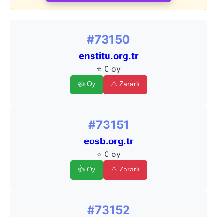
#73150
enstitu.org.tr
⭐ 0 oy
👍 Oy
⚠️ Zararlı
#73151
eosb.org.tr
⭐ 0 oy
👍 Oy
⚠️ Zararlı
#73152