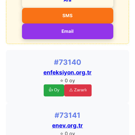
SMS
Email
#73140
enfeksiyon.org.tr
⭐ 0 oy
👍 Oy
⚠️ Zararlı
#73141
enev.org.tr
⭐ 0 oy