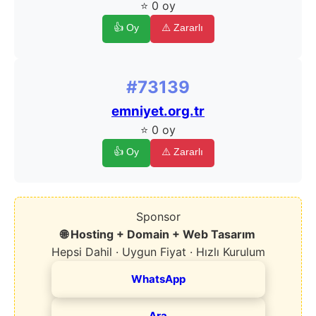
⭐ 0 oy
👍 Oy
⚠️ Zararlı
#73139
emniyet.org.tr
⭐ 0 oy
👍 Oy
⚠️ Zararlı
Sponsor
🌐 Hosting + Domain + Web Tasarım
Hepsi Dahil · Uygun Fiyat · Hızlı Kurulum
WhatsApp
Ara