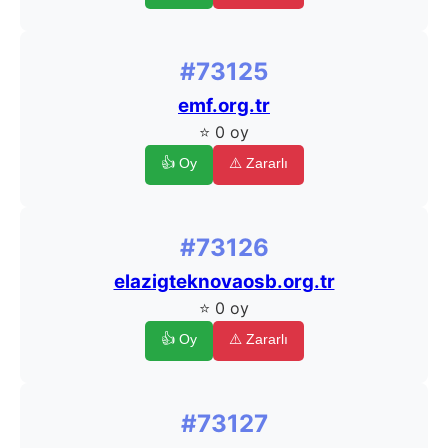
#73125
emf.org.tr
⭐ 0 oy
👍 Oy
⚠️ Zararlı
#73126
elazigteknovaosb.org.tr
⭐ 0 oy
👍 Oy
⚠️ Zararlı
#73127