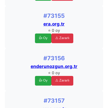
#73155
era.org.tr
⭐ 0 oy
👍 Oy
⚠️ Zararlı
#73156
enderunozgun.org.tr
⭐ 0 oy
👍 Oy
⚠️ Zararlı
#73157