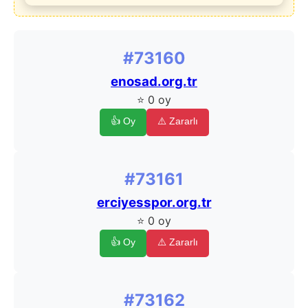
#73160
enosad.org.tr
⭐ 0 oy
👍 Oy
⚠️ Zararlı
#73161
erciyesspor.org.tr
⭐ 0 oy
👍 Oy
⚠️ Zararlı
#73162