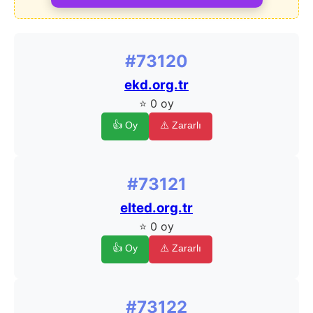
#73120
ekd.org.tr
⭐ 0 oy
👍 Oy
⚠️ Zararlı
#73121
elted.org.tr
⭐ 0 oy
👍 Oy
⚠️ Zararlı
#73122