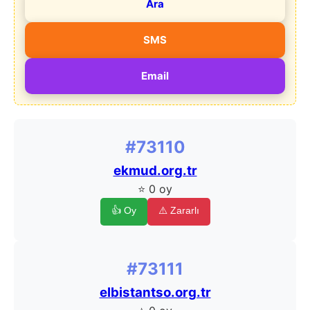
Ara
SMS
Email
#73110
ekmud.org.tr
⭐ 0 oy
👍 Oy
⚠️ Zararlı
#73111
elbistantso.org.tr