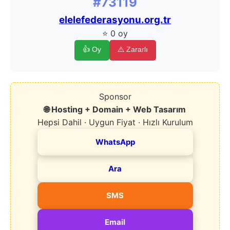
#73119
elelefederasyonu.org.tr
⭐ 0 oy
👍 Oy
⚠️ Zararlı
Sponsor
🌐 Hosting + Domain + Web Tasarım
Hepsi Dahil · Uygun Fiyat · Hızlı Kurulum
WhatsApp
Ara
SMS
Email