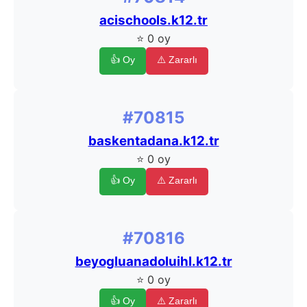
acischools.k12.tr
⭐ 0 oy
👍 Oy
⚠️ Zararlı
#70815
baskentadana.k12.tr
⭐ 0 oy
👍 Oy
⚠️ Zararlı
#70816
beyogluanadoluihl.k12.tr
⭐ 0 oy
👍 Oy
⚠️ Zararlı