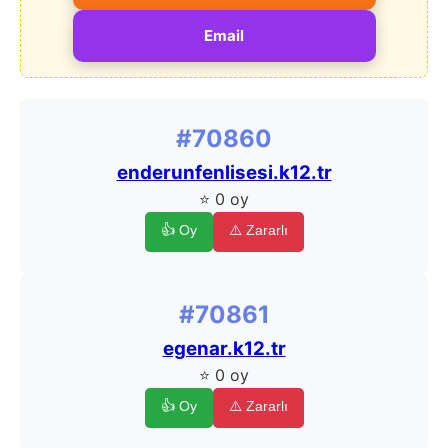
Email
#70860
enderunfenlisesi.k12.tr
⭐ 0 oy
👍 Oy
⚠️ Zararlı
#70861
egenar.k12.tr
⭐ 0 oy
👍 Oy
⚠️ Zararlı