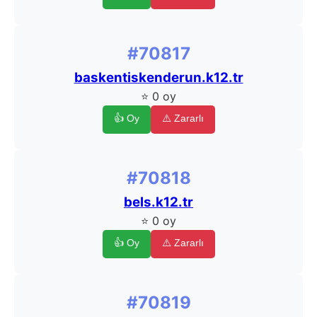
#70817
baskentiskenderun.k12.tr
⭐ 0 oy
👍 Oy
⚠️ Zararlı
#70818
bels.k12.tr
⭐ 0 oy
👍 Oy
⚠️ Zararlı
#70819