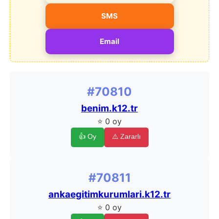
SMS
Email
#70810
benim.k12.tr
⭐ 0 oy
👍 Oy
⚠️ Zararlı
#70811
ankaegitimkurumlari.k12.tr
⭐ 0 oy