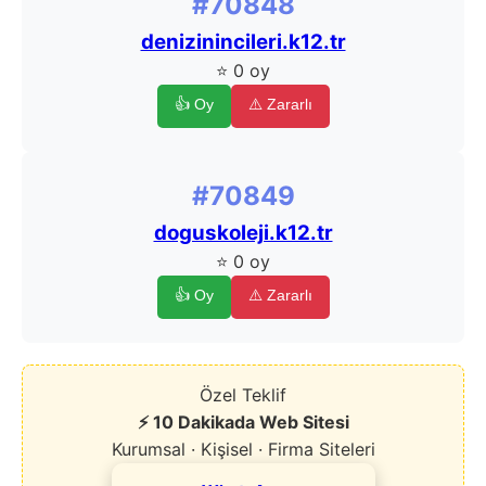
#70848
denizinincileri.k12.tr
⭐ 0 oy
👍 Oy
⚠️ Zararlı
#70849
doguskoleji.k12.tr
⭐ 0 oy
👍 Oy
⚠️ Zararlı
Özel Teklif
⚡ 10 Dakikada Web Sitesi
Kurumsal · Kişisel · Firma Siteleri