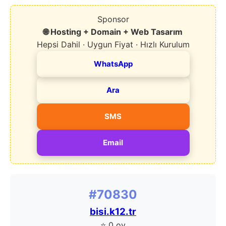
Sponsor
🌐 Hosting + Domain + Web Tasarım
Hepsi Dahil · Uygun Fiyat · Hızlı Kurulum
WhatsApp
Ara
SMS
Email
#70830
bisi.k12.tr
⭐ 0 oy