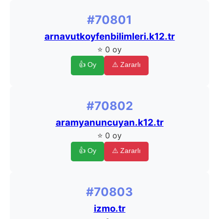
#70801
arnavutkoyfenbilimleri.k12.tr
⭐ 0 oy
👍 Oy
⚠️ Zararlı
#70802
aramyanuncuyan.k12.tr
⭐ 0 oy
👍 Oy
⚠️ Zararlı
#70803
izmo.tr