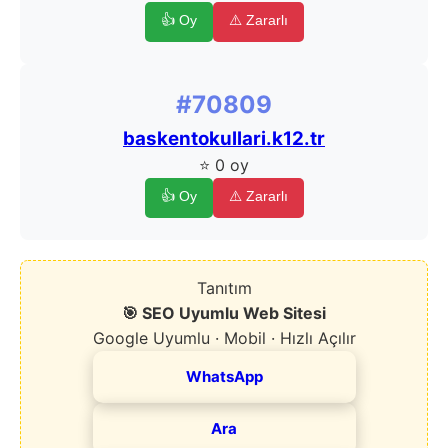
👍 Oy
⚠️ Zararlı
#70809
baskentokullari.k12.tr
⭐ 0 oy
👍 Oy
⚠️ Zararlı
Tanıtım
🎯 SEO Uyumlu Web Sitesi
Google Uyumlu · Mobil · Hızlı Açılır
WhatsApp
Ara