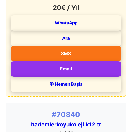
20€ / Yıl
WhatsApp
Ara
SMS
Email
🎯 Hemen Başla
#70840
bademlerkoyukoleji.k12.tr