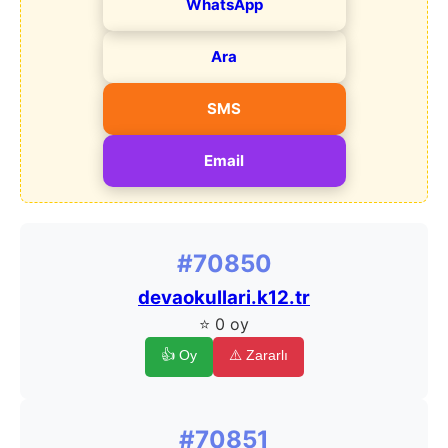
WhatsApp
Ara
SMS
Email
#70850
devaokullari.k12.tr
⭐ 0 oy
👍 Oy
⚠️ Zararlı
#70851