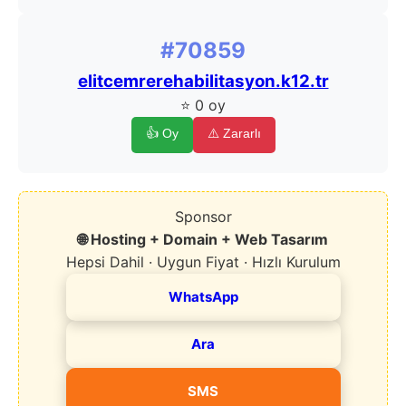
#70859
elitcemrerehabilitasyon.k12.tr
⭐ 0 oy
👍 Oy
⚠️ Zararlı
Sponsor
🌐 Hosting + Domain + Web Tasarım
Hepsi Dahil · Uygun Fiyat · Hızlı Kurulum
WhatsApp
Ara
SMS