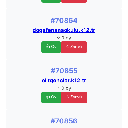
#70854
dogafenanaokulu.k12.tr
⭐ 0 oy
👍 Oy
⚠️ Zararlı
#70855
elitgencler.k12.tr
⭐ 0 oy
👍 Oy
⚠️ Zararlı
#70856