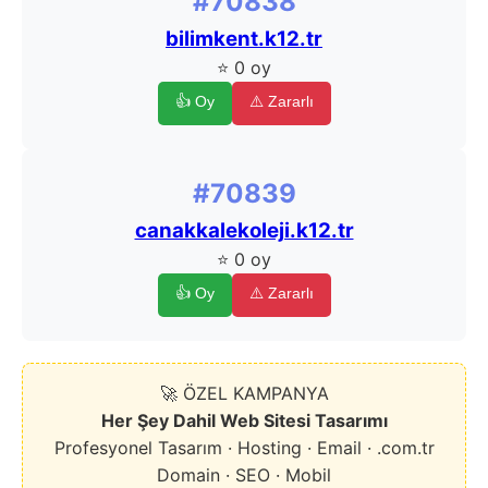
#70838
bilimkent.k12.tr
⭐ 0 oy
👍 Oy
⚠️ Zararlı
#70839
canakkalekoleji.k12.tr
⭐ 0 oy
👍 Oy
⚠️ Zararlı
🚀 ÖZEL KAMPANYA
Her Şey Dahil Web Sitesi Tasarımı
Profesyonel Tasarım · Hosting · Email · .com.tr
Domain · SEO · Mobil