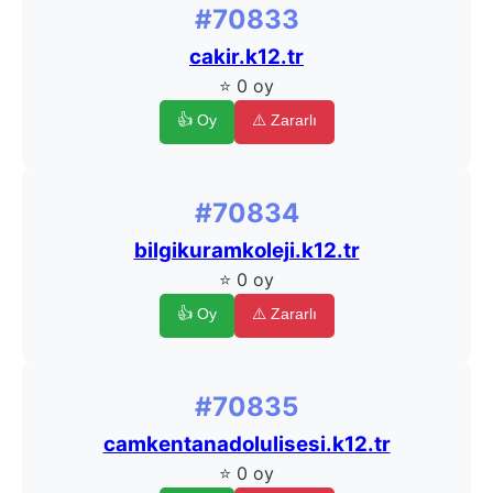
#70833
cakir.k12.tr
⭐ 0 oy
👍 Oy
⚠️ Zararlı
#70834
bilgikuramkoleji.k12.tr
⭐ 0 oy
👍 Oy
⚠️ Zararlı
#70835
camkentanadolulisesi.k12.tr
⭐ 0 oy