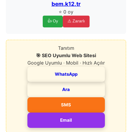
bem.k12.tr
⭐ 0 oy
👍 Oy
⚠️ Zararlı
Tanıtım
🎯 SEO Uyumlu Web Sitesi
Google Uyumlu · Mobil · Hızlı Açılır
WhatsApp
Ara
SMS
Email