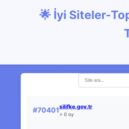
🌟 İyi Siteler-
silifke.gov.tr
#70401
⭐ 0 oy