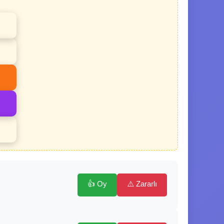
👍 Oy
⚠️ Zararlı