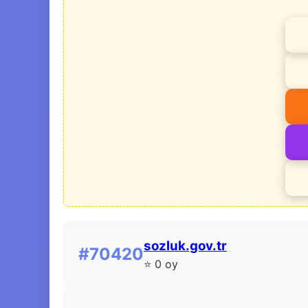
sozluk.gov.tr
#70420
⭐ 0 oy