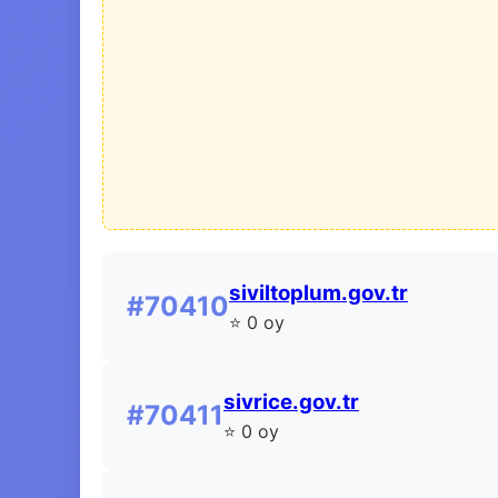
siviltoplum.gov.tr
#70410
⭐ 0 oy
sivrice.gov.tr
#70411
⭐ 0 oy