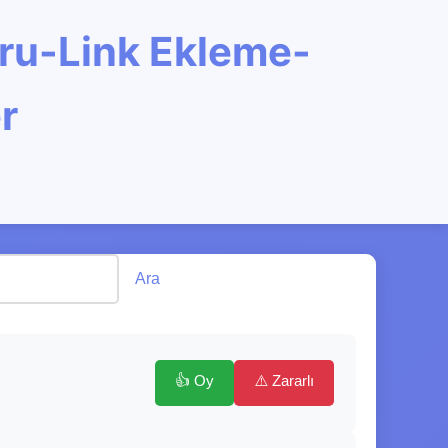
oru-Link Ekleme-
r
Ara
👍 Oy
⚠️ Zararlı