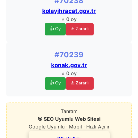
#70238
kolayihracat.gov.tr
⭐ 0 oy
👍 Oy
⚠️ Zararlı
#70239
konak.gov.tr
⭐ 0 oy
👍 Oy
⚠️ Zararlı
Tanıtım
🎯 SEO Uyumlu Web Sitesi
Google Uyumlu · Mobil · Hızlı Açılır