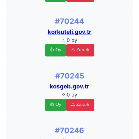
#70244
korkuteli.gov.tr
⭐ 0 oy
👍 Oy
⚠️ Zararlı
#70245
kosgeb.gov.tr
⭐ 0 oy
👍 Oy
⚠️ Zararlı
#70246