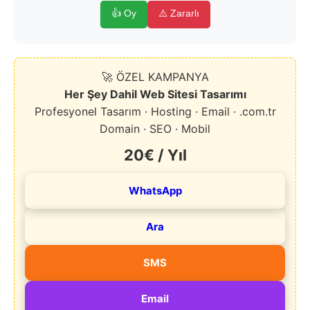
👍 Oy
⚠️ Zararlı
🚀 ÖZEL KAMPANYA
Her Şey Dahil Web Sitesi Tasarımı
Profesyonel Tasarım · Hosting · Email · .com.tr
Domain · SEO · Mobil
20€ / Yıl
WhatsApp
Ara
SMS
Email