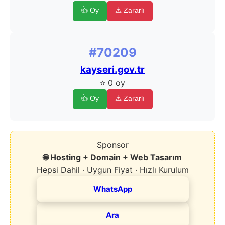
👍 Oy
⚠️ Zararlı
#70209
kayseri.gov.tr
⭐ 0 oy
👍 Oy
⚠️ Zararlı
Sponsor
🌐 Hosting + Domain + Web Tasarım
Hepsi Dahil · Uygun Fiyat · Hızlı Kurulum
WhatsApp
Ara