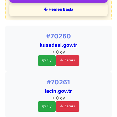
🎯 Hemen Başla
#70260
kusadasi.gov.tr
⭐ 0 oy
👍 Oy
⚠️ Zararlı
#70261
lacin.gov.tr
⭐ 0 oy
👍 Oy
⚠️ Zararlı