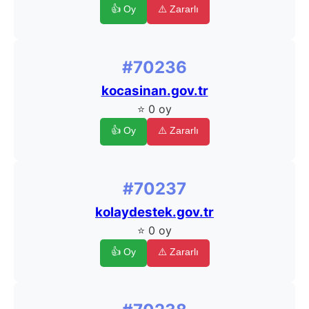
👍 Oy
⚠️ Zararlı
#70236
kocasinan.gov.tr
⭐ 0 oy
👍 Oy
⚠️ Zararlı
#70237
kolaydestek.gov.tr
⭐ 0 oy
👍 Oy
⚠️ Zararlı