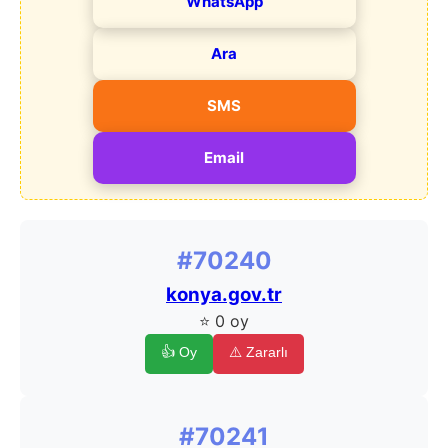
WhatsApp
Ara
SMS
Email
#70240
konya.gov.tr
⭐ 0 oy
👍 Oy
⚠️ Zararlı
#70241