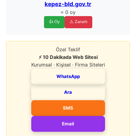
kepez-bld.gov.tr
⭐ 0 oy
👍 Oy
⚠️ Zararlı
Özel Teklif
⚡ 10 Dakikada Web Sitesi
Kurumsal · Kişisel · Firma Siteleri
WhatsApp
Ara
SMS
Email