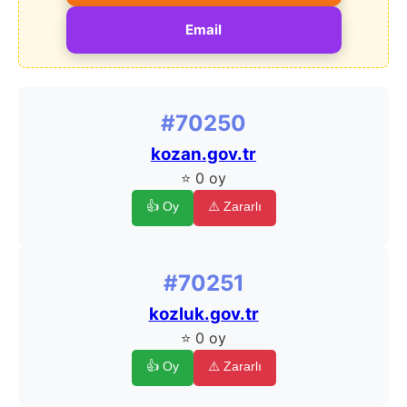
Email
#70250
kozan.gov.tr
⭐ 0 oy
👍 Oy
⚠️ Zararlı
#70251
kozluk.gov.tr
⭐ 0 oy
👍 Oy
⚠️ Zararlı