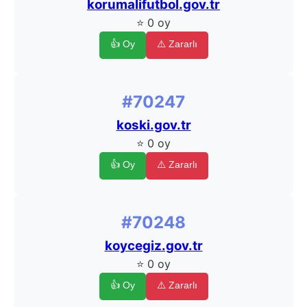
korumalifutbol.gov.tr
⭐ 0 oy
👍 Oy
⚠️ Zararlı
#70247
koski.gov.tr
⭐ 0 oy
👍 Oy
⚠️ Zararlı
#70248
koycegiz.gov.tr
⭐ 0 oy
👍 Oy
⚠️ Zararlı