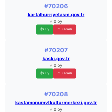
#70206
kartalhurriyetasm.gov.tr
⭐ 0 oy
👍 Oy
⚠️ Zararlı
#70207
kaski.gov.tr
⭐ 0 oy
👍 Oy
⚠️ Zararlı
#70208
kastamonumvtkulturmerkezi.gov.tr
⭐ 0 oy