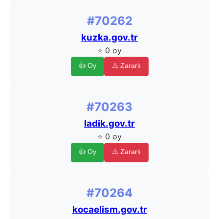
#70262
kuzka.gov.tr
⭐ 0 oy
👍 Oy
⚠️ Zararlı
#70263
ladik.gov.tr
⭐ 0 oy
👍 Oy
⚠️ Zararlı
#70264
kocaelism.gov.tr