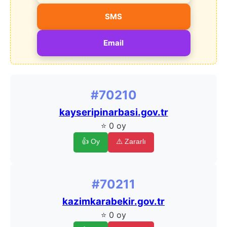
SMS
Email
#70210
kayseripinarbasi.gov.tr
⭐ 0 oy
👍 Oy
⚠️ Zararlı
#70211
kazimkarabekir.gov.tr
⭐ 0 oy