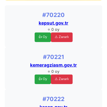
#70220
kepsut.gov.tr
⭐ 0 oy
👍 Oy
⚠️ Zararlı
#70221
kemeragziasm.gov.tr
⭐ 0 oy
👍 Oy
⚠️ Zararlı
#70222