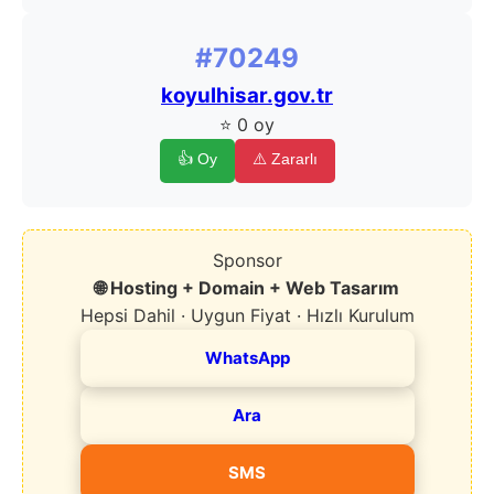
#70249
koyulhisar.gov.tr
⭐ 0 oy
👍 Oy
⚠️ Zararlı
Sponsor
🌐 Hosting + Domain + Web Tasarım
Hepsi Dahil · Uygun Fiyat · Hızlı Kurulum
WhatsApp
Ara
SMS