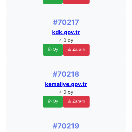
#70217
kdk.gov.tr
⭐ 0 oy
👍 Oy
⚠️ Zararlı
#70218
kemaliye.gov.tr
⭐ 0 oy
👍 Oy
⚠️ Zararlı
#70219