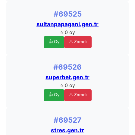
#69525
sultanpapagani.gen.tr
⭐ 0 oy
👍 Oy
⚠️ Zararlı
#69526
superbet.gen.tr
⭐ 0 oy
👍 Oy
⚠️ Zararlı
#69527
stres.gen.tr