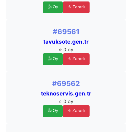
👍 Oy
⚠️ Zararlı
#69561
tavuksote.gen.tr
⭐ 0 oy
👍 Oy
⚠️ Zararlı
#69562
teknoservis.gen.tr
⭐ 0 oy
👍 Oy
⚠️ Zararlı