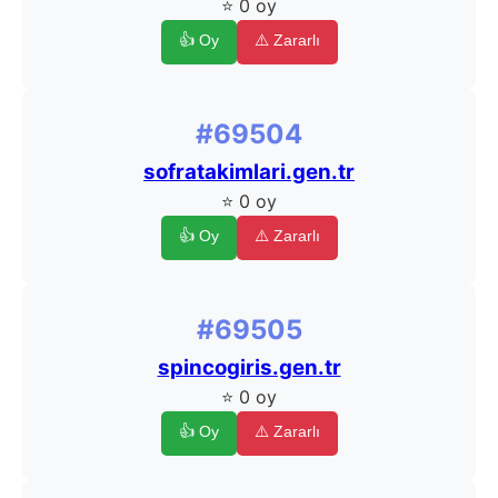
⭐ 0 oy
👍 Oy
⚠️ Zararlı
#69504
sofratakimlari.gen.tr
⭐ 0 oy
👍 Oy
⚠️ Zararlı
#69505
spincogiris.gen.tr
⭐ 0 oy
👍 Oy
⚠️ Zararlı