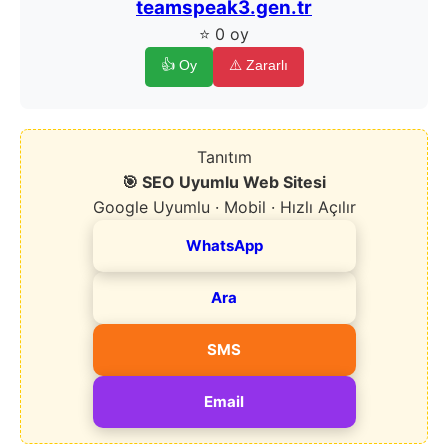
teamspeak3.gen.tr
⭐ 0 oy
👍 Oy
⚠️ Zararlı
Tanıtım
🎯 SEO Uyumlu Web Sitesi
Google Uyumlu · Mobil · Hızlı Açılır
WhatsApp
Ara
SMS
Email