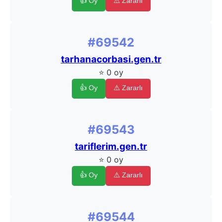
👍 Oy
⚠️ Zararlı
#69542
tarhanacorbasi.gen.tr
⭐ 0 oy
👍 Oy
⚠️ Zararlı
#69543
tariflerim.gen.tr
⭐ 0 oy
👍 Oy
⚠️ Zararlı
#69544