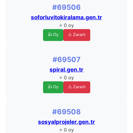
#69506
soforluvitokiralama.gen.tr
⭐ 0 oy
👍 Oy
⚠️ Zararlı
#69507
spiral.gen.tr
⭐ 0 oy
👍 Oy
⚠️ Zararlı
#69508
sosyalprojeler.gen.tr
⭐ 0 oy