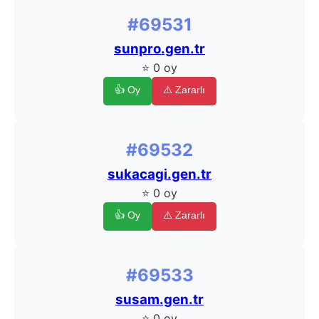
#69531
sunpro.gen.tr
⭐ 0 oy
👍 Oy
⚠️ Zararlı
#69532
sukacagi.gen.tr
⭐ 0 oy
👍 Oy
⚠️ Zararlı
#69533
susam.gen.tr
⭐ 0 oy