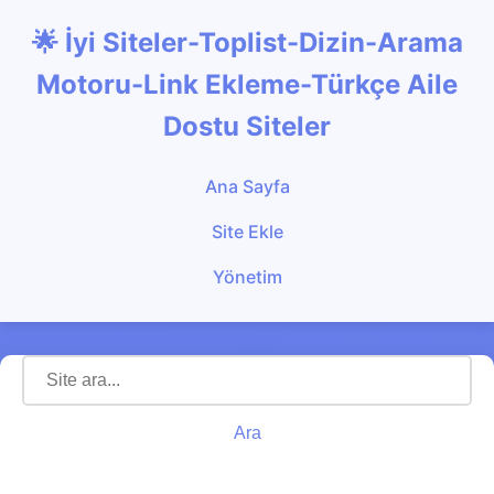
🌟 İyi Siteler-Toplist-Dizin-Arama
Motoru-Link Ekleme-Türkçe Aile
Dostu Siteler
Ana Sayfa
Site Ekle
Yönetim
Ara