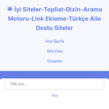
🌟 İyi Siteler-Toplist-Dizin-Arama
Motoru-Link Ekleme-Türkçe Aile
Dostu Siteler
Ana Sayfa
Site Ekle
Yönetim
Ara