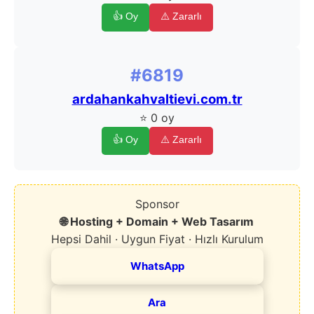
👍 Oy
⚠️ Zararlı
#6819
ardahankahvaltievi.com.tr
⭐ 0 oy
👍 Oy
⚠️ Zararlı
Sponsor
🌐 Hosting + Domain + Web Tasarım
Hepsi Dahil · Uygun Fiyat · Hızlı Kurulum
WhatsApp
Ara