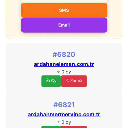
SMS
Email
#6820
ardahaneleman.com.tr
⭐ 0 oy
👍 Oy
⚠️ Zararlı
#6821
ardahanmermervinc.com.tr
⭐ 0 oy