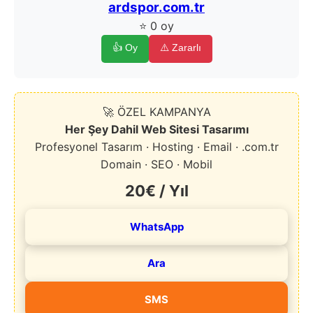
ardspor.com.tr
⭐ 0 oy
👍 Oy
⚠️ Zararlı
🚀 ÖZEL KAMPANYA
Her Şey Dahil Web Sitesi Tasarımı
Profesyonel Tasarım · Hosting · Email · .com.tr
Domain · SEO · Mobil
20€ / Yıl
WhatsApp
Ara
SMS