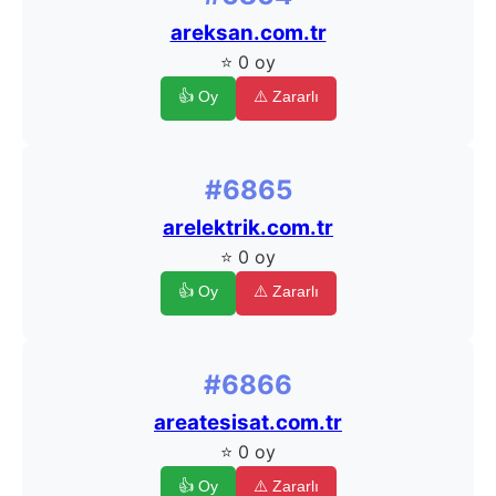
areksan.com.tr
⭐ 0 oy
👍 Oy
⚠️ Zararlı
#6865
arelektrik.com.tr
⭐ 0 oy
👍 Oy
⚠️ Zararlı
#6866
areatesisat.com.tr
⭐ 0 oy
👍 Oy
⚠️ Zararlı