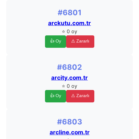
#6801
arckutu.com.tr
⭐ 0 oy
👍 Oy
⚠️ Zararlı
#6802
arcity.com.tr
⭐ 0 oy
👍 Oy
⚠️ Zararlı
#6803
arcline.com.tr