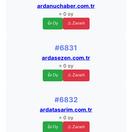
ardanuchaber.com.tr
⭐ 0 oy
👍 Oy
⚠️ Zararlı
#6831
ardasezen.com.tr
⭐ 0 oy
👍 Oy
⚠️ Zararlı
#6832
ardatasarim.com.tr
⭐ 0 oy
👍 Oy
⚠️ Zararlı