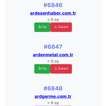
#6846
ardesenhaber.com.tr
⭐ 0 oy
👍 Oy
⚠️ Zararlı
#6847
ardenmetal.com.tr
⭐ 0 oy
👍 Oy
⚠️ Zararlı
#6848
ardgerme.com.tr
⭐ 0 oy