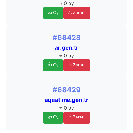
⭐ 0 oy
👍 Oy
⚠️ Zararlı
#68428
ar.gen.tr
⭐ 0 oy
👍 Oy
⚠️ Zararlı
#68429
aquatime.gen.tr
⭐ 0 oy
👍 Oy
⚠️ Zararlı