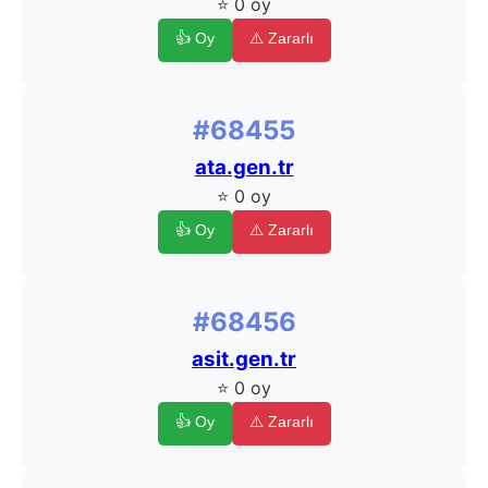
⭐ 0 oy
👍 Oy
⚠️ Zararlı
#68455
ata.gen.tr
⭐ 0 oy
👍 Oy
⚠️ Zararlı
#68456
asit.gen.tr
⭐ 0 oy
👍 Oy
⚠️ Zararlı