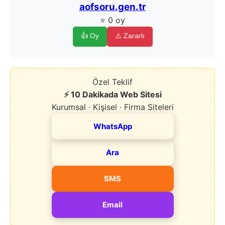
aofsoru.gen.tr
⭐ 0 oy
👍 Oy
⚠️ Zararlı
Özel Teklif
⚡ 10 Dakikada Web Sitesi
Kurumsal · Kişisel · Firma Siteleri
WhatsApp
Ara
SMS
Email