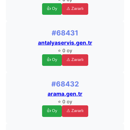
👍 Oy
⚠️ Zararlı
#68431
antalyaservis.gen.tr
⭐ 0 oy
👍 Oy
⚠️ Zararlı
#68432
arama.gen.tr
⭐ 0 oy
👍 Oy
⚠️ Zararlı