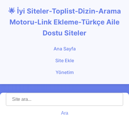
🌟 İyi Siteler-Toplist-Dizin-Arama
Motoru-Link Ekleme-Türkçe Aile
Dostu Siteler
Ana Sayfa
Site Ekle
Yönetim
Ara