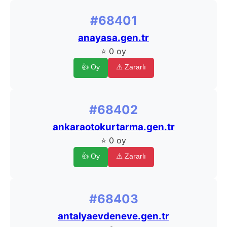
#68401
anayasa.gen.tr
⭐ 0 oy
👍 Oy
⚠️ Zararlı
#68402
ankaraotokurtarma.gen.tr
⭐ 0 oy
👍 Oy
⚠️ Zararlı
#68403
antalyaevdeneve.gen.tr