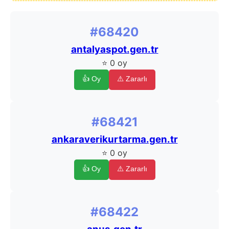
#68420
antalyaspot.gen.tr
⭐ 0 oy
👍 Oy
⚠️ Zararlı
#68421
ankaraverikurtarma.gen.tr
⭐ 0 oy
👍 Oy
⚠️ Zararlı
#68422