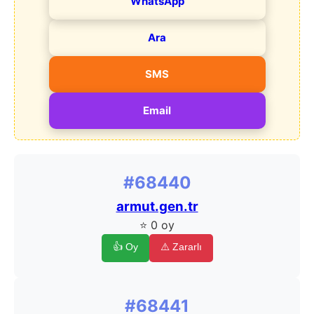
WhatsApp
Ara
SMS
Email
#68440
armut.gen.tr
⭐ 0 oy
👍 Oy
⚠️ Zararlı
#68441