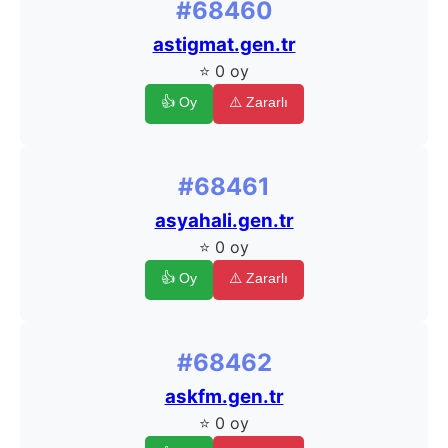
#68460
astigmat.gen.tr
⭐ 0 oy
👍 Oy
⚠️ Zararlı
#68461
asyahali.gen.tr
⭐ 0 oy
👍 Oy
⚠️ Zararlı
#68462
askfm.gen.tr
⭐ 0 oy