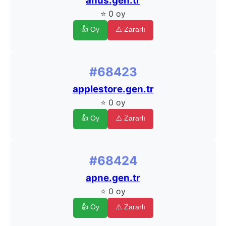
anus.gen.tr
⭐ 0 oy
👍 Oy
⚠️ Zararlı
#68423
applestore.gen.tr
⭐ 0 oy
👍 Oy
⚠️ Zararlı
#68424
apne.gen.tr
⭐ 0 oy
👍 Oy
⚠️ Zararlı