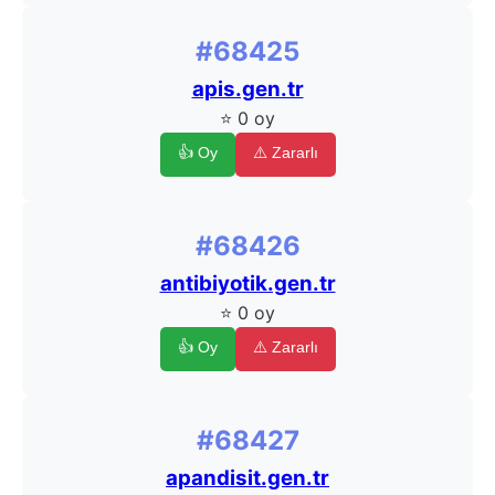
#68425
apis.gen.tr
⭐ 0 oy
👍 Oy
⚠️ Zararlı
#68426
antibiyotik.gen.tr
⭐ 0 oy
👍 Oy
⚠️ Zararlı
#68427
apandisit.gen.tr