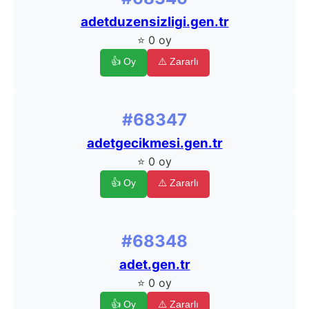
adetduzensizligi.gen.tr
⭐ 0 oy
👍 Oy
⚠️ Zararlı
#68347
adetgecikmesi.gen.tr
⭐ 0 oy
👍 Oy
⚠️ Zararlı
#68348
adet.gen.tr
⭐ 0 oy
👍 Oy
⚠️ Zararlı