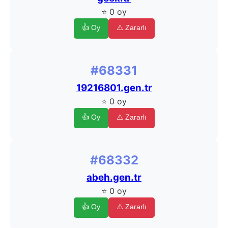
⭐ 0 oy
👍 Oy
⚠️ Zararlı
#68331
19216801.gen.tr
⭐ 0 oy
👍 Oy
⚠️ Zararlı
#68332
abeh.gen.tr
⭐ 0 oy
👍 Oy
⚠️ Zararlı