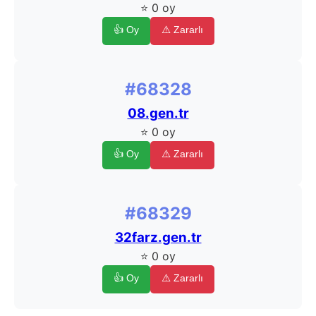
⭐ 0 oy
👍 Oy
⚠️ Zararlı
#68328
08.gen.tr
⭐ 0 oy
👍 Oy
⚠️ Zararlı
#68329
32farz.gen.tr
⭐ 0 oy
👍 Oy
⚠️ Zararlı