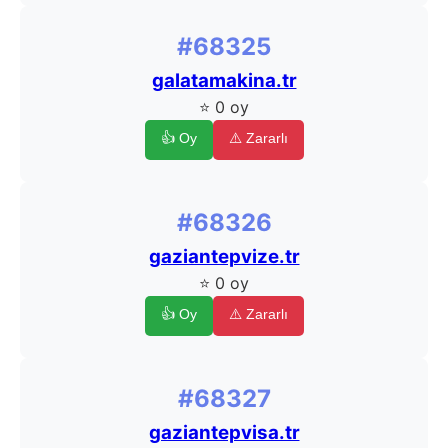
#68325
galatamakina.tr
⭐ 0 oy
👍 Oy
⚠️ Zararlı
#68326
gaziantepvize.tr
⭐ 0 oy
👍 Oy
⚠️ Zararlı
#68327
gaziantepvisa.tr