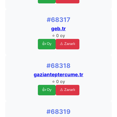
#68317
geb.tr
⭐ 0 oy
👍 Oy
⚠️ Zararlı
#68318
gazianteptercume.tr
⭐ 0 oy
👍 Oy
⚠️ Zararlı
#68319