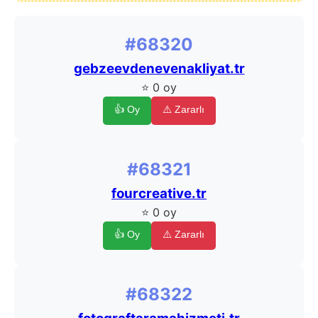
#68320
gebzeevdenevenakliyat.tr
⭐ 0 oy
👍 Oy
⚠️ Zararlı
#68321
fourcreative.tr
⭐ 0 oy
👍 Oy
⚠️ Zararlı
#68322