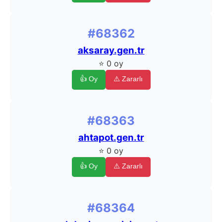
#68362
aksaray.gen.tr
⭐ 0 oy
👍 Oy
⚠️ Zararlı
#68363
ahtapot.gen.tr
⭐ 0 oy
👍 Oy
⚠️ Zararlı
#68364