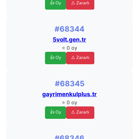
👍 Oy
⚠️ Zararlı
#68344
5volt.gen.tr
⭐ 0 oy
👍 Oy
⚠️ Zararlı
#68345
gayrimenkulplus.tr
⭐ 0 oy
👍 Oy
⚠️ Zararlı
#68346