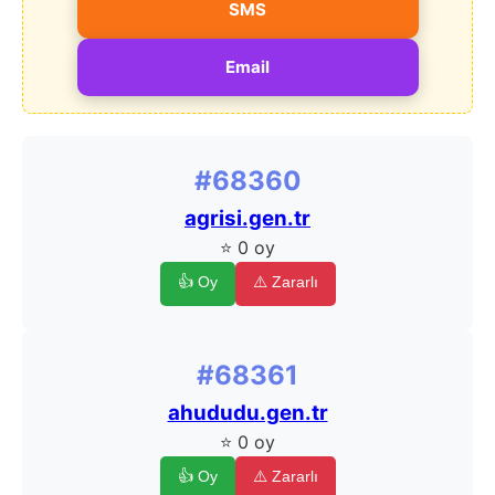
SMS
Email
#68360
agrisi.gen.tr
⭐ 0 oy
👍 Oy
⚠️ Zararlı
#68361
ahududu.gen.tr
⭐ 0 oy
👍 Oy
⚠️ Zararlı