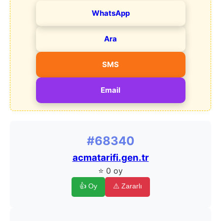
WhatsApp
Ara
SMS
Email
#68340
acmatarifi.gen.tr
⭐ 0 oy
👍 Oy
⚠️ Zararlı