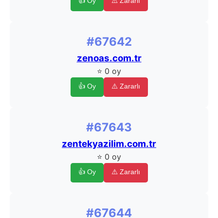
👍 Oy
⚠️ Zararlı
#67642
zenoas.com.tr
⭐ 0 oy
👍 Oy
⚠️ Zararlı
#67643
zentekyazilim.com.tr
⭐ 0 oy
👍 Oy
⚠️ Zararlı
#67644