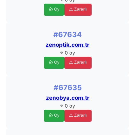
👍 Oy
⚠️ Zararlı
#67634
zenoptik.com.tr
⭐ 0 oy
👍 Oy
⚠️ Zararlı
#67635
zenobya.com.tr
⭐ 0 oy
👍 Oy
⚠️ Zararlı