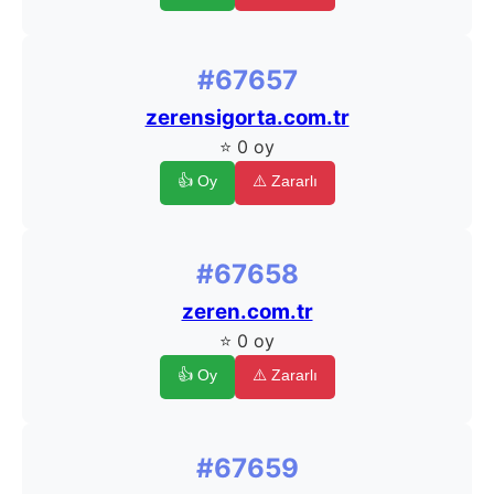
#67657
zerensigorta.com.tr
⭐ 0 oy
👍 Oy
⚠️ Zararlı
#67658
zeren.com.tr
⭐ 0 oy
👍 Oy
⚠️ Zararlı
#67659