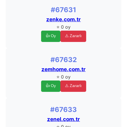
#67631
zenke.com.tr
⭐ 0 oy
👍 Oy
⚠️ Zararlı
#67632
zemhome.com.tr
⭐ 0 oy
👍 Oy
⚠️ Zararlı
#67633
zenel.com.tr
⭐ 0 oy