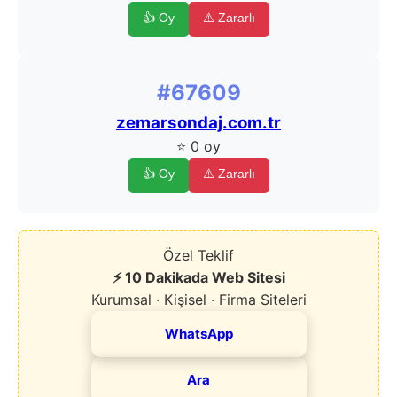
👍 Oy
⚠️ Zararlı
#67609
zemarsondaj.com.tr
⭐ 0 oy
👍 Oy
⚠️ Zararlı
Özel Teklif
⚡ 10 Dakikada Web Sitesi
Kurumsal · Kişisel · Firma Siteleri
WhatsApp
Ara