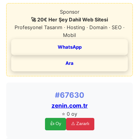
Sponsor
🚀 20€ Her Şey Dahil Web Sitesi
Profesyonel Tasarım · Hosting · Domain · SEO ·
Mobil
WhatsApp
Ara
#67630
zenin.com.tr
⭐ 0 oy
👍 Oy
⚠️ Zararlı