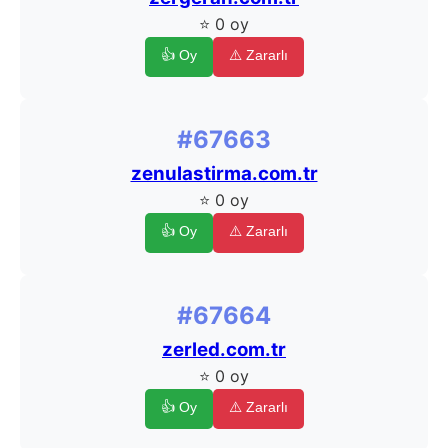
⭐ 0 oy
👍 Oy
⚠️ Zararlı
#67663
zenulastirma.com.tr
⭐ 0 oy
👍 Oy
⚠️ Zararlı
#67664
zerled.com.tr
⭐ 0 oy
👍 Oy
⚠️ Zararlı