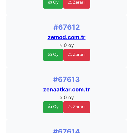
👍 Oy
⚠️ Zararlı
#67612
zemod.com.tr
⭐ 0 oy
👍 Oy
⚠️ Zararlı
#67613
zenaatkar.com.tr
⭐ 0 oy
👍 Oy
⚠️ Zararlı
#67614