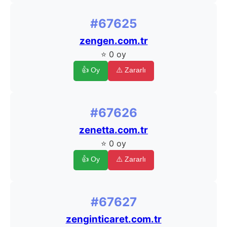
#67625
zengen.com.tr
⭐ 0 oy
👍 Oy
⚠️ Zararlı
#67626
zenetta.com.tr
⭐ 0 oy
👍 Oy
⚠️ Zararlı
#67627
zenginticaret.com.tr