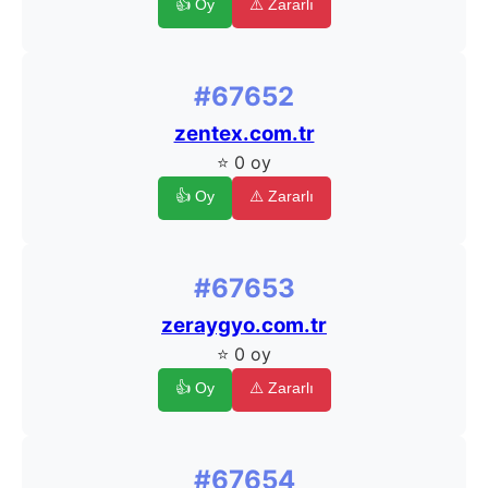
👍 Oy
⚠️ Zararlı
#67652
zentex.com.tr
⭐ 0 oy
👍 Oy
⚠️ Zararlı
#67653
zeraygyo.com.tr
⭐ 0 oy
👍 Oy
⚠️ Zararlı
#67654