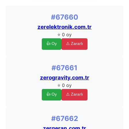
#67660
zerelektronik.com.tr
⭐ 0 oy
👍 Oy
⚠️ Zararlı
#67661
zerogravity.com.tr
⭐ 0 oy
👍 Oy
⚠️ Zararlı
#67662
zergeran.com.tr