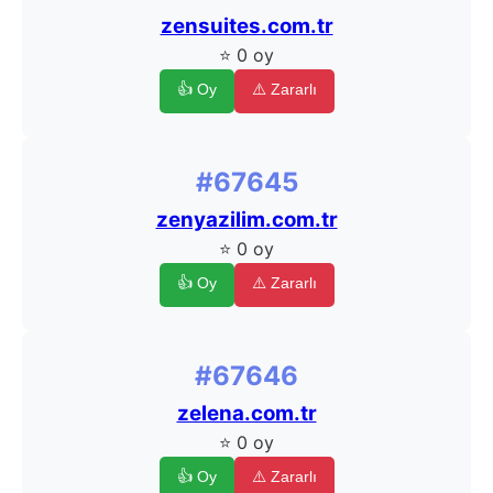
zensuites.com.tr
⭐ 0 oy
👍 Oy
⚠️ Zararlı
#67645
zenyazilim.com.tr
⭐ 0 oy
👍 Oy
⚠️ Zararlı
#67646
zelena.com.tr
⭐ 0 oy
👍 Oy
⚠️ Zararlı