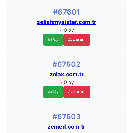
#67601
zelishmysister.com.tr
⭐ 0 oy
👍 Oy
⚠️ Zararlı
#67602
zelax.com.tr
⭐ 0 oy
👍 Oy
⚠️ Zararlı
#67603
zemed.com.tr