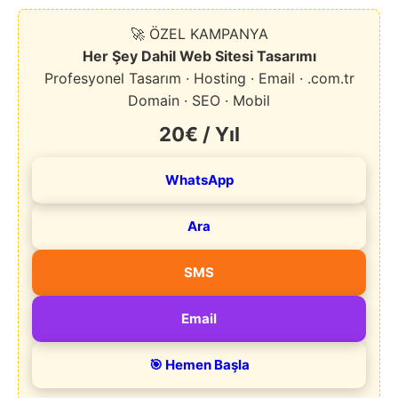
🚀 ÖZEL KAMPANYA
Her Şey Dahil Web Sitesi Tasarımı
Profesyonel Tasarım · Hosting · Email · .com.tr
Domain · SEO · Mobil
20€ / Yıl
WhatsApp
Ara
SMS
Email
🎯 Hemen Başla