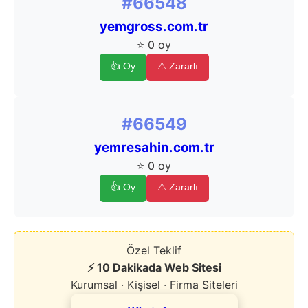
#66548
yemgross.com.tr
⭐ 0 oy
👍 Oy
⚠️ Zararlı
#66549
yemresahin.com.tr
⭐ 0 oy
👍 Oy
⚠️ Zararlı
Özel Teklif
⚡ 10 Dakikada Web Sitesi
Kurumsal · Kişisel · Firma Siteleri