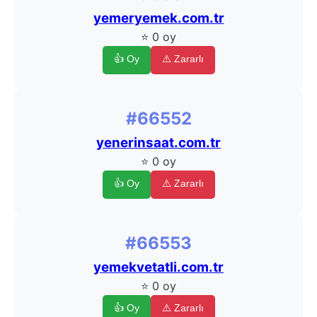
yemeryemek.com.tr
⭐ 0 oy
👍 Oy
⚠️ Zararlı
#66552
yenerinsaat.com.tr
⭐ 0 oy
👍 Oy
⚠️ Zararlı
#66553
yemekvetatli.com.tr
⭐ 0 oy
👍 Oy
⚠️ Zararlı