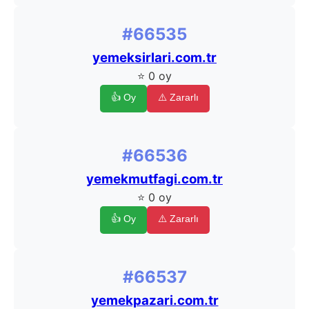
#66535
yemeksirlari.com.tr
⭐ 0 oy
👍 Oy
⚠️ Zararlı
#66536
yemekmutfagi.com.tr
⭐ 0 oy
👍 Oy
⚠️ Zararlı
#66537
yemekpazari.com.tr