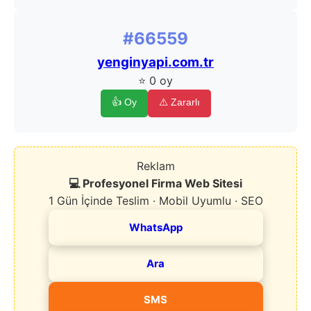
#66559
yenginyapi.com.tr
⭐ 0 oy
👍 Oy
⚠️ Zararlı
Reklam
💻 Profesyonel Firma Web Sitesi
1 Gün İçinde Teslim · Mobil Uyumlu · SEO
WhatsApp
Ara
SMS