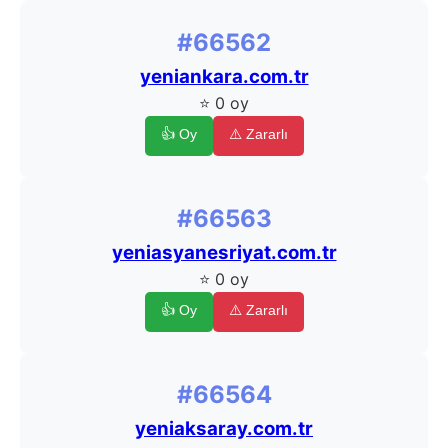
#66562
yeniankara.com.tr
⭐ 0 oy
👍 Oy
⚠️ Zararlı
#66563
yeniasyanesriyat.com.tr
⭐ 0 oy
👍 Oy
⚠️ Zararlı
#66564
yeniaksaray.com.tr