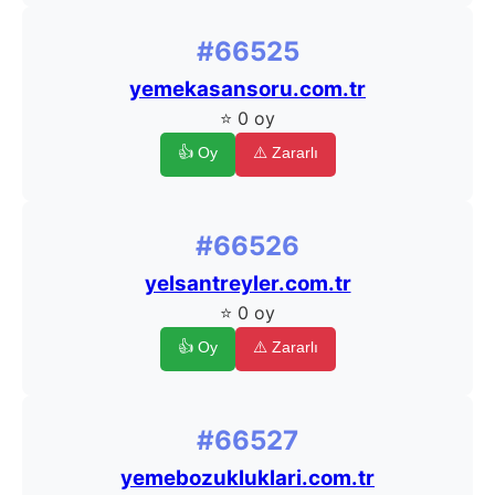
#66525
yemekasansoru.com.tr
⭐ 0 oy
👍 Oy
⚠️ Zararlı
#66526
yelsantreyler.com.tr
⭐ 0 oy
👍 Oy
⚠️ Zararlı
#66527
yemebozukluklari.com.tr