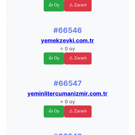
👍 Oy
⚠️ Zararlı
#66546
yemekzevki.com.tr
⭐ 0 oy
👍 Oy
⚠️ Zararlı
#66547
yeminlitercumanizmir.com.tr
⭐ 0 oy
👍 Oy
⚠️ Zararlı