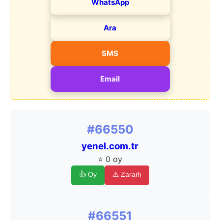
WhatsApp
Ara
SMS
Email
#66550
yenel.com.tr
⭐ 0 oy
👍 Oy
⚠️ Zararlı
#66551