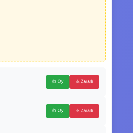
👍 Oy
⚠️ Zararlı
👍 Oy
⚠️ Zararlı