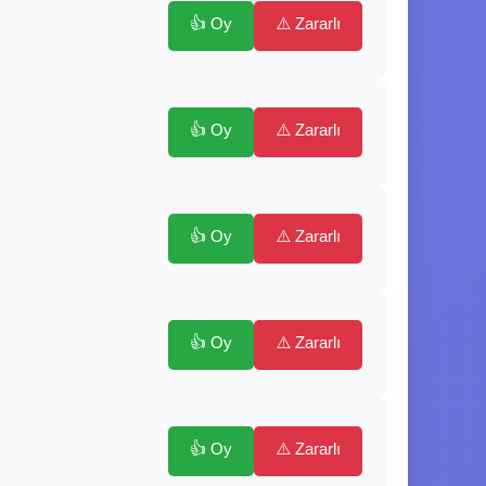
👍 Oy
⚠️ Zararlı
👍 Oy
⚠️ Zararlı
👍 Oy
⚠️ Zararlı
👍 Oy
⚠️ Zararlı
👍 Oy
⚠️ Zararlı