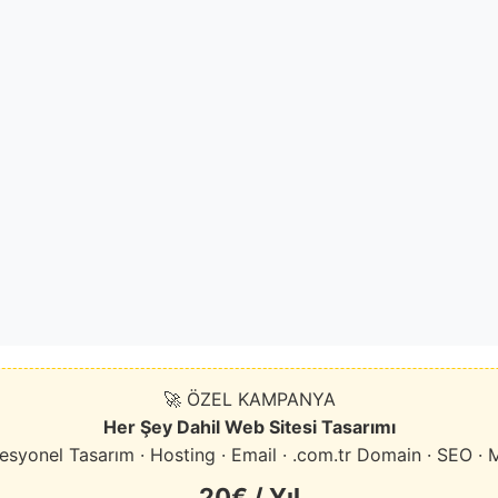
🚀 ÖZEL KAMPANYA
Her Şey Dahil Web Sitesi Tasarımı
esyonel Tasarım · Hosting · Email · .com.tr Domain · SEO · 
20€ / Yıl