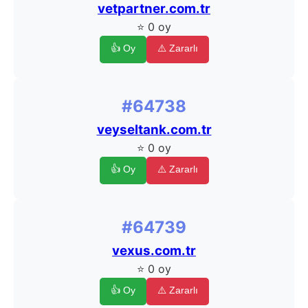
vetpartner.com.tr
⭐ 0 oy
👍 Oy
⚠️ Zararlı
#64738
veyseltank.com.tr
⭐ 0 oy
👍 Oy
⚠️ Zararlı
#64739
vexus.com.tr
⭐ 0 oy
👍 Oy
⚠️ Zararlı