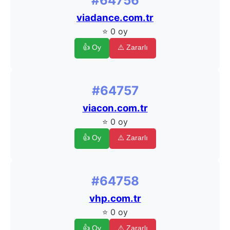
#64756
viadance.com.tr
⭐ 0 oy
👍 Oy
⚠️ Zararlı
#64757
viacon.com.tr
⭐ 0 oy
👍 Oy
⚠️ Zararlı
#64758
vhp.com.tr
⭐ 0 oy
👍 Oy
⚠️ Zararlı