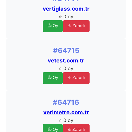
vertiglass.com.tr
⭐ 0 oy
👍 Oy
⚠️ Zararlı
#64715
vetest.com.tr
⭐ 0 oy
👍 Oy
⚠️ Zararlı
#64716
verimetre.com.tr
⭐ 0 oy
👍 Oy
⚠️ Zararlı