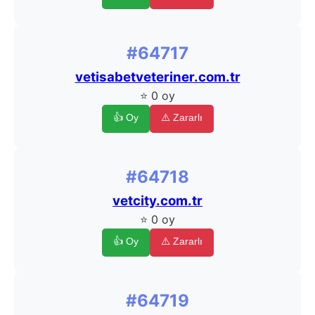
#64717
vetisabetveteriner.com.tr
⭐ 0 oy
👍 Oy
⚠️ Zararlı
#64718
vetcity.com.tr
⭐ 0 oy
👍 Oy
⚠️ Zararlı
#64719