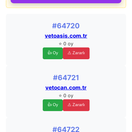
#64720
vetoasis.com.tr
⭐ 0 oy
👍 Oy
⚠️ Zararlı
#64721
vetocan.com.tr
⭐ 0 oy
👍 Oy
⚠️ Zararlı
#64722