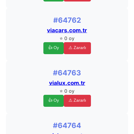
#64762
viacars.com.tr
⭐ 0 oy
👍 Oy
⚠️ Zararlı
#64763
vialux.com.tr
⭐ 0 oy
👍 Oy
⚠️ Zararlı
#64764