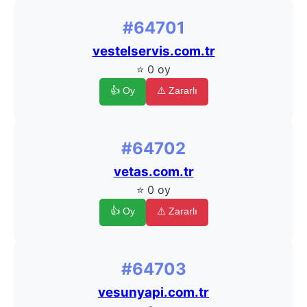
#64701
vestelservis.com.tr
⭐ 0 oy
👍 Oy
⚠️ Zararlı
#64702
vetas.com.tr
⭐ 0 oy
👍 Oy
⚠️ Zararlı
#64703
vesunyapi.com.tr