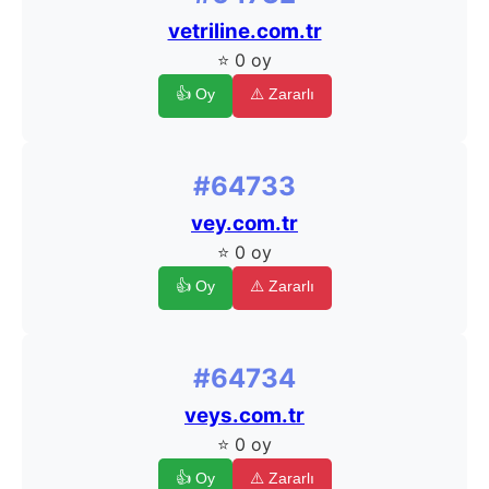
vetriline.com.tr
⭐ 0 oy
👍 Oy
⚠️ Zararlı
#64733
vey.com.tr
⭐ 0 oy
👍 Oy
⚠️ Zararlı
#64734
veys.com.tr
⭐ 0 oy
👍 Oy
⚠️ Zararlı