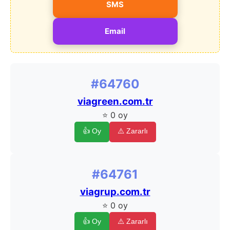
SMS
Email
#64760
viagreen.com.tr
⭐ 0 oy
👍 Oy
⚠️ Zararlı
#64761
viagrup.com.tr
⭐ 0 oy
👍 Oy
⚠️ Zararlı