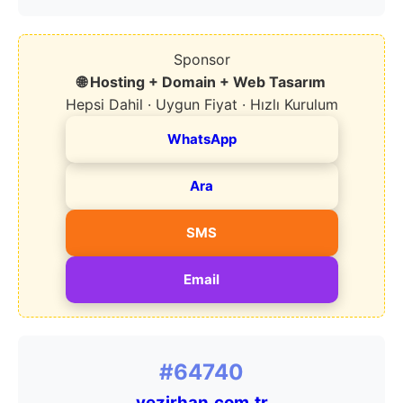
Sponsor
🌐 Hosting + Domain + Web Tasarım
Hepsi Dahil · Uygun Fiyat · Hızlı Kurulum
WhatsApp
Ara
SMS
Email
#64740
vezirhan.com.tr