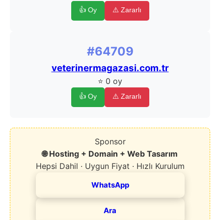
👍 Oy
⚠️ Zararlı
#64709
veterinermagazasi.com.tr
⭐ 0 oy
👍 Oy
⚠️ Zararlı
Sponsor
🌐 Hosting + Domain + Web Tasarım
Hepsi Dahil · Uygun Fiyat · Hızlı Kurulum
WhatsApp
Ara