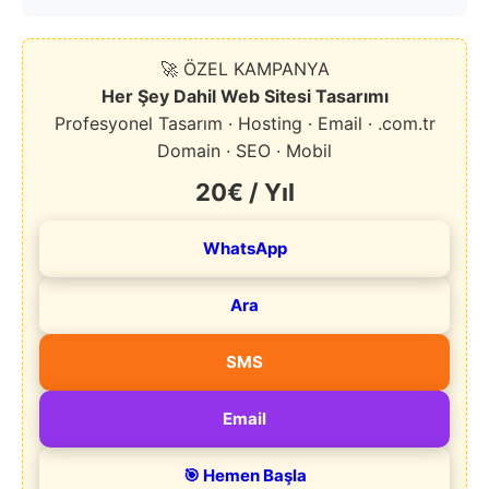
🚀 ÖZEL KAMPANYA
Her Şey Dahil Web Sitesi Tasarımı
Profesyonel Tasarım · Hosting · Email · .com.tr
Domain · SEO · Mobil
20€ / Yıl
WhatsApp
Ara
SMS
Email
🎯 Hemen Başla