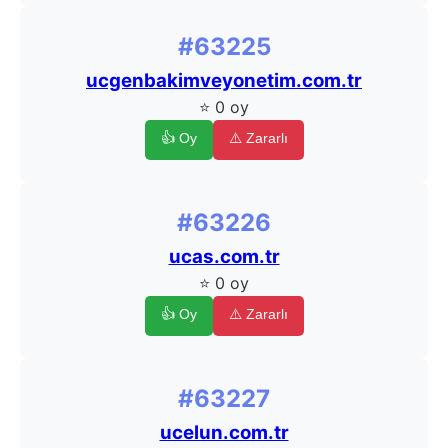
#63225
ucgenbakimveyonetim.com.tr
⭐ 0 oy
👍 Oy
⚠️ Zararlı
#63226
ucas.com.tr
⭐ 0 oy
👍 Oy
⚠️ Zararlı
#63227
ucelun.com.tr