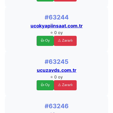
#63244
ucokyapiinsaat.com.tr
⭐ 0 oy
👍 Oy
⚠️ Zararlı
#63245
ucuzavds.com.tr
⭐ 0 oy
👍 Oy
⚠️ Zararlı
#63246