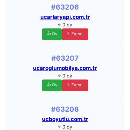
#63206
ucarlaryapi.com.tr
⭐ 0 oy
👍 Oy
⚠️ Zararlı
#63207
ucaroglumobilya.com.tr
⭐ 0 oy
👍 Oy
⚠️ Zararlı
#63208
ucboyutlu.com.tr
⭐ 0 oy