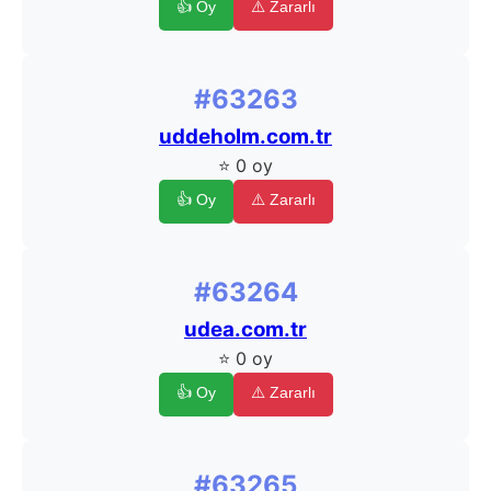
👍 Oy
⚠️ Zararlı
#63263
uddeholm.com.tr
⭐ 0 oy
👍 Oy
⚠️ Zararlı
#63264
udea.com.tr
⭐ 0 oy
👍 Oy
⚠️ Zararlı
#63265