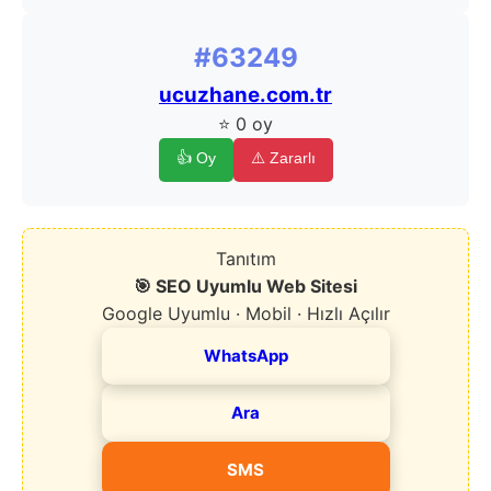
#63249
ucuzhane.com.tr
⭐ 0 oy
👍 Oy
⚠️ Zararlı
Tanıtım
🎯 SEO Uyumlu Web Sitesi
Google Uyumlu · Mobil · Hızlı Açılır
WhatsApp
Ara
SMS