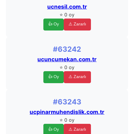
ucnesil.com.tr
⭐ 0 oy
👍 Oy
⚠️ Zararlı
#63242
ucuncumekan.com.tr
⭐ 0 oy
👍 Oy
⚠️ Zararlı
#63243
ucpinarmuhendislik.com.tr
⭐ 0 oy
👍 Oy
⚠️ Zararlı