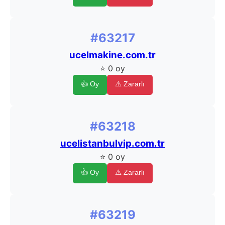
#63217
ucelmakine.com.tr
⭐ 0 oy
👍 Oy
⚠️ Zararlı
#63218
ucelistanbulvip.com.tr
⭐ 0 oy
👍 Oy
⚠️ Zararlı
#63219