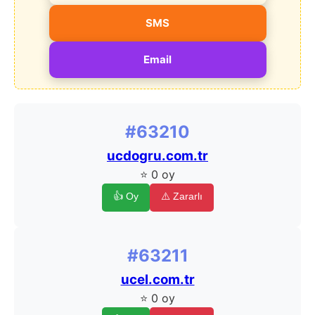
SMS
Email
#63210
ucdogru.com.tr
⭐ 0 oy
👍 Oy
⚠️ Zararlı
#63211
ucel.com.tr
⭐ 0 oy