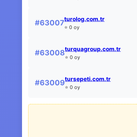
turolog.com.tr
#63007
⭐ 0 oy
turquagroup.com.tr
#63008
⭐ 0 oy
tursepeti.com.tr
#63009
⭐ 0 oy