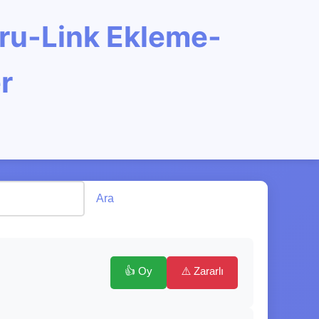
oru-Link Ekleme-
r
Ara
👍 Oy
⚠️ Zararlı