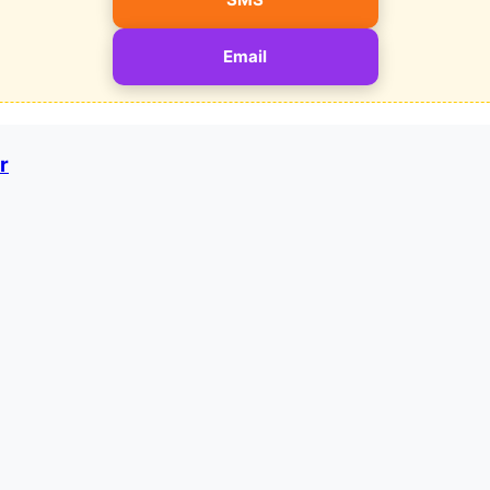
Email
r