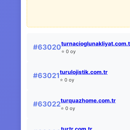
turnacioglunakliyat.com.t
#63020
⭐ 0 oy
turulojistik.com.tr
#63021
⭐ 0 oy
turquazhome.com.tr
#63022
⭐ 0 oy
turtr.com.tr