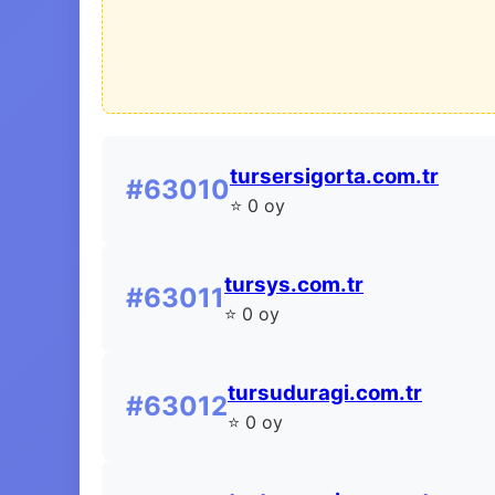
tursersigorta.com.tr
#63010
⭐ 0 oy
tursys.com.tr
#63011
⭐ 0 oy
tursuduragi.com.tr
#63012
⭐ 0 oy