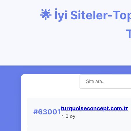
🌟 İyi Siteler-
turquoiseconcept.com.tr
#63001
⭐ 0 oy