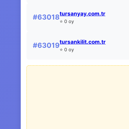
tursanyay.com.tr
#63018
⭐ 0 oy
tursankilit.com.tr
#63019
⭐ 0 oy