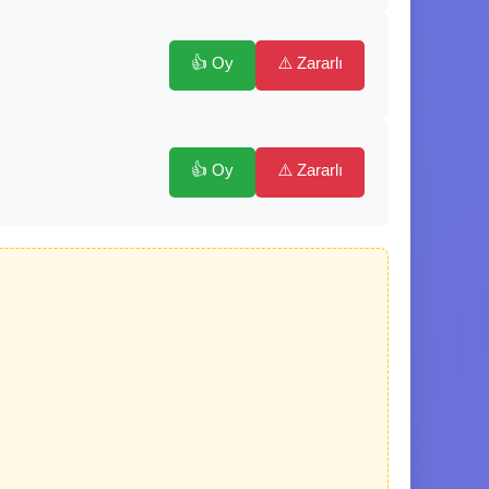
👍 Oy
⚠️ Zararlı
👍 Oy
⚠️ Zararlı