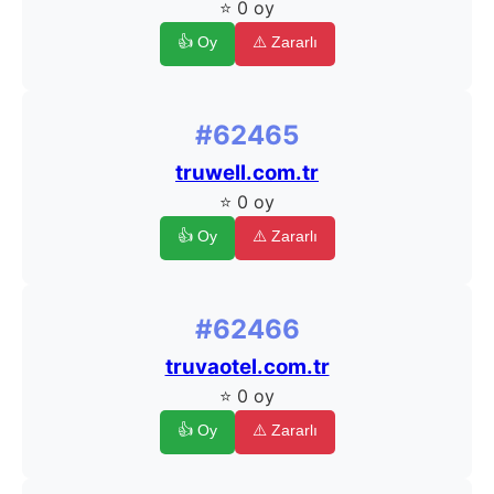
⭐ 0 oy
👍 Oy
⚠️ Zararlı
#62465
truwell.com.tr
⭐ 0 oy
👍 Oy
⚠️ Zararlı
#62466
truvaotel.com.tr
⭐ 0 oy
👍 Oy
⚠️ Zararlı