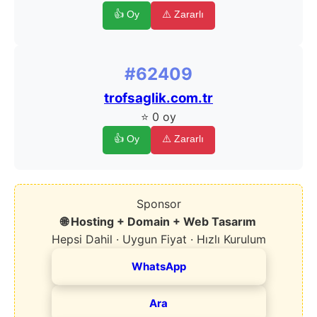
👍 Oy
⚠️ Zararlı
#62409
trofsaglik.com.tr
⭐ 0 oy
👍 Oy
⚠️ Zararlı
Sponsor
🌐 Hosting + Domain + Web Tasarım
Hepsi Dahil · Uygun Fiyat · Hızlı Kurulum
WhatsApp
Ara