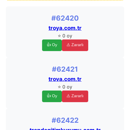
#62420
troya.com.tr
⭐ 0 oy
👍 Oy
⚠️ Zararlı
#62421
trova.com.tr
⭐ 0 oy
👍 Oy
⚠️ Zararlı
#62422