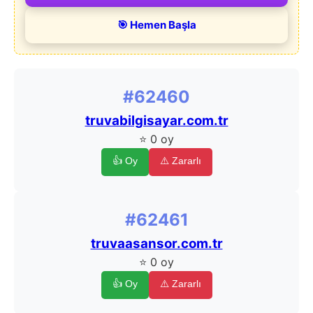
🎯 Hemen Başla
#62460
truvabilgisayar.com.tr
⭐ 0 oy
👍 Oy
⚠️ Zararlı
#62461
truvaasansor.com.tr
⭐ 0 oy
👍 Oy
⚠️ Zararlı