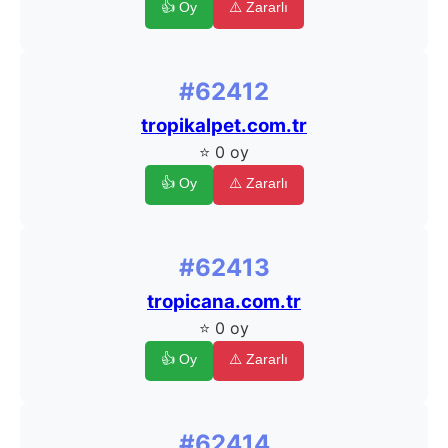
👍 Oy
⚠️ Zararlı
#62412
tropikalpet.com.tr
⭐ 0 oy
👍 Oy
⚠️ Zararlı
#62413
tropicana.com.tr
⭐ 0 oy
👍 Oy
⚠️ Zararlı
#62414