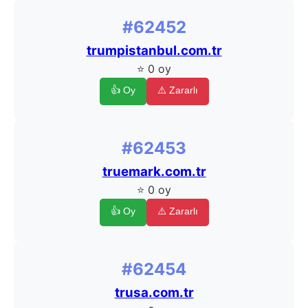
#62452
trumpistanbul.com.tr
⭐ 0 oy
👍 Oy
⚠️ Zararlı
#62453
truemark.com.tr
⭐ 0 oy
👍 Oy
⚠️ Zararlı
#62454
trusa.com.tr