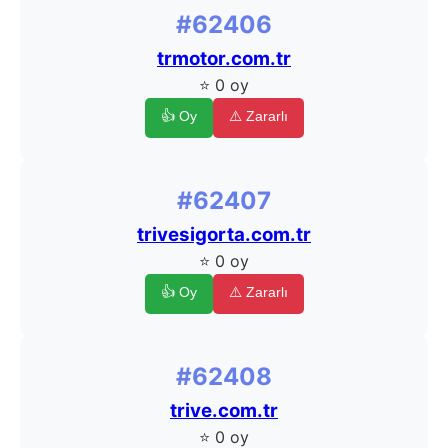
#62406
trmotor.com.tr
⭐ 0 oy
👍 Oy
⚠️ Zararlı
#62407
trivesigorta.com.tr
⭐ 0 oy
👍 Oy
⚠️ Zararlı
#62408
trive.com.tr
⭐ 0 oy