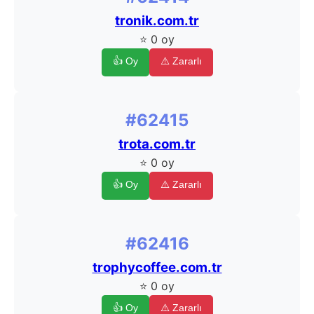
tronik.com.tr
⭐ 0 oy
👍 Oy
⚠️ Zararlı
#62415
trota.com.tr
⭐ 0 oy
👍 Oy
⚠️ Zararlı
#62416
trophycoffee.com.tr
⭐ 0 oy
👍 Oy
⚠️ Zararlı