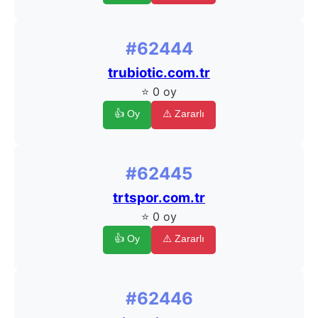
#62444
trubiotic.com.tr
⭐ 0 oy
👍 Oy
⚠️ Zararlı
#62445
trtspor.com.tr
⭐ 0 oy
👍 Oy
⚠️ Zararlı
#62446