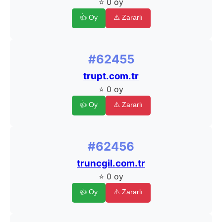
⭐ 0 oy
👍 Oy
⚠️ Zararlı
#62455
trupt.com.tr
⭐ 0 oy
👍 Oy
⚠️ Zararlı
#62456
truncgil.com.tr
⭐ 0 oy
👍 Oy
⚠️ Zararlı