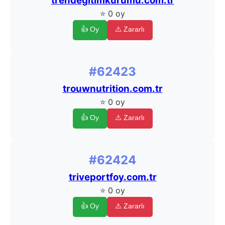
trendegitimkurumu.com.tr
⭐ 0 oy
👍 Oy
⚠️ Zararlı
#62423
trouwnutrition.com.tr
⭐ 0 oy
👍 Oy
⚠️ Zararlı
#62424
triveportfoy.com.tr
⭐ 0 oy
👍 Oy
⚠️ Zararlı