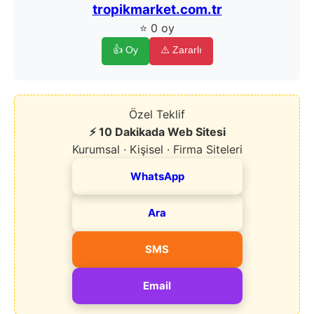
tropikmarket.com.tr
⭐ 0 oy
👍 Oy
⚠️ Zararlı
Özel Teklif
⚡ 10 Dakikada Web Sitesi
Kurumsal · Kişisel · Firma Siteleri
WhatsApp
Ara
SMS
Email