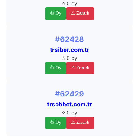
⭐ 0 oy
👍 Oy
⚠️ Zararlı
#62428
trsiber.com.tr
⭐ 0 oy
👍 Oy
⚠️ Zararlı
#62429
trsohbet.com.tr
⭐ 0 oy
👍 Oy
⚠️ Zararlı