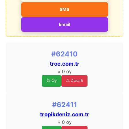
SMS
Email
#62410
troc.com.tr
⭐ 0 oy
👍 Oy
⚠️ Zararlı
#62411
tropikdeniz.com.tr
⭐ 0 oy