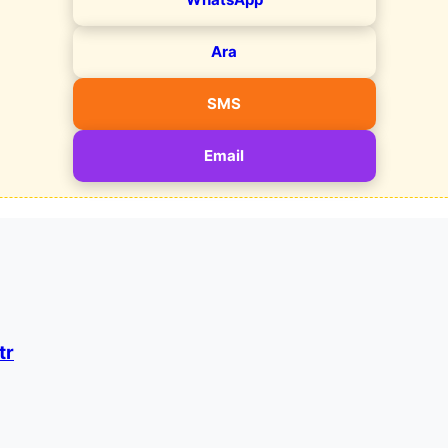
Ara
SMS
Email
tr