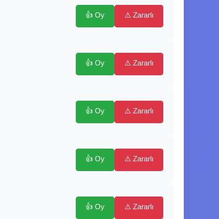
👍 Oy
⚠️ Zararlı
👍 Oy
⚠️ Zararlı
👍 Oy
⚠️ Zararlı
👍 Oy
⚠️ Zararlı
👍 Oy
⚠️ Zararlı