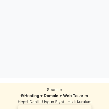
Sponsor
🌐 Hosting + Domain + Web Tasarım
Hepsi Dahil · Uygun Fiyat · Hızlı Kurulum