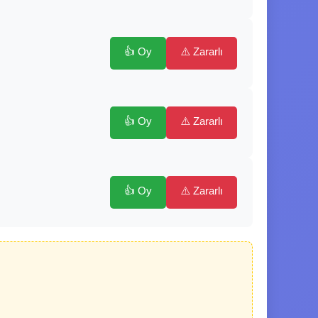
👍 Oy
⚠️ Zararlı
👍 Oy
⚠️ Zararlı
👍 Oy
⚠️ Zararlı