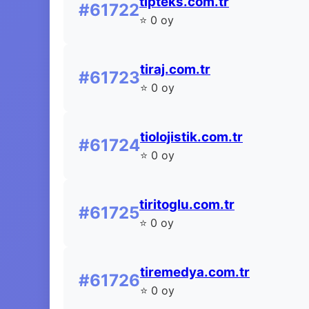
tipteks.com.tr
#61722
⭐ 0 oy
tiraj.com.tr
#61723
⭐ 0 oy
tiolojistik.com.tr
#61724
⭐ 0 oy
tiritoglu.com.tr
#61725
⭐ 0 oy
tiremedya.com.tr
#61726
⭐ 0 oy