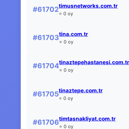
timusnetworks.com.tr
#61702
⭐ 0 oy
tina.com.tr
#61703
⭐ 0 oy
tinaztepehastanesi.com.t
#61704
⭐ 0 oy
tinaztepe.com.tr
#61705
⭐ 0 oy
timtasnakliyat.com.tr
#61706
⭐ 0 oy