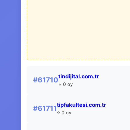
tindijital.com.tr
#61710
⭐ 0 oy
tipfakultesi.com.tr
#61711
⭐ 0 oy