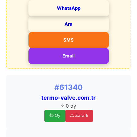
WhatsApp
Ara
SMS
Email
#61340
termo-valve.com.tr
⭐ 0 oy
👍 Oy
⚠️ Zararlı