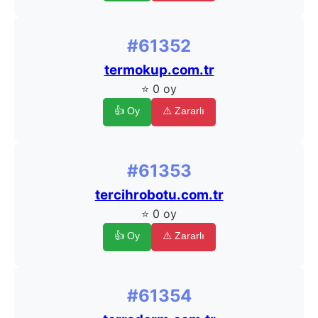
#61352
termokup.com.tr
⭐ 0 oy
👍 Oy
⚠️ Zararlı
#61353
tercihrobotu.com.tr
⭐ 0 oy
👍 Oy
⚠️ Zararlı
#61354