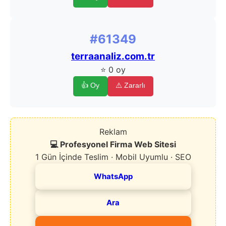
#61349
terraanaliz.com.tr
⭐ 0 oy
👍 Oy
⚠️ Zararlı
Reklam
💻 Profesyonel Firma Web Sitesi
1 Gün İçinde Teslim · Mobil Uyumlu · SEO
WhatsApp
Ara