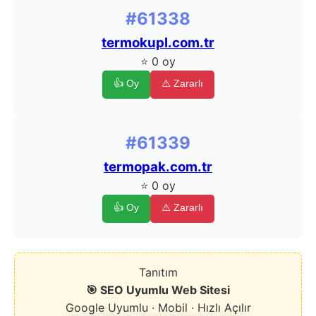
#61338
termokupl.com.tr
⭐ 0 oy
👍 Oy
⚠️ Zararlı
#61339
termopak.com.tr
⭐ 0 oy
👍 Oy
⚠️ Zararlı
Tanıtım
🎯 SEO Uyumlu Web Sitesi
Google Uyumlu · Mobil · Hızlı Açılır