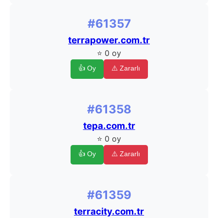
#61357
terrapower.com.tr
⭐ 0 oy
👍 Oy
⚠️ Zararlı
#61358
tepa.com.tr
⭐ 0 oy
👍 Oy
⚠️ Zararlı
#61359
terracity.com.tr