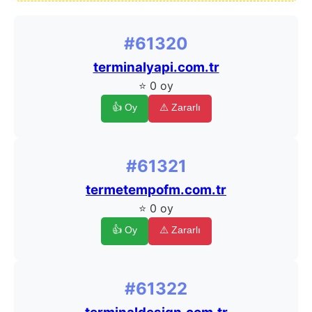
#61320
terminalyapi.com.tr
⭐ 0 oy
👍 Oy
⚠️ Zararlı
#61321
termetempofm.com.tr
⭐ 0 oy
👍 Oy
⚠️ Zararlı
#61322