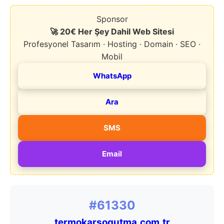
Sponsor
🚀 20€ Her Şey Dahil Web Sitesi
Profesyonel Tasarım · Hosting · Domain · SEO ·
Mobil
WhatsApp
Ara
SMS
Email
#61330
termokarsogutma.com.tr