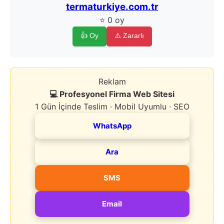
termaturkiye.com.tr
⭐ 0 oy
👍 Oy
⚠️ Zararlı
Reklam
💻 Profesyonel Firma Web Sitesi
1 Gün İçinde Teslim · Mobil Uyumlu · SEO
WhatsApp
Ara
SMS
Email