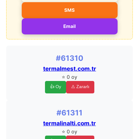
SMS
Email
#61310
termalmest.com.tr
⭐ 0 oy
👍 Oy
⚠️ Zararlı
#61311
termalinalti.com.tr
⭐ 0 oy