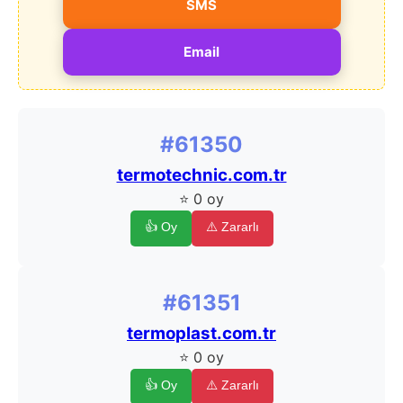
SMS
Email
#61350
termotechnic.com.tr
⭐ 0 oy
👍 Oy
⚠️ Zararlı
#61351
termoplast.com.tr
⭐ 0 oy
👍 Oy
⚠️ Zararlı