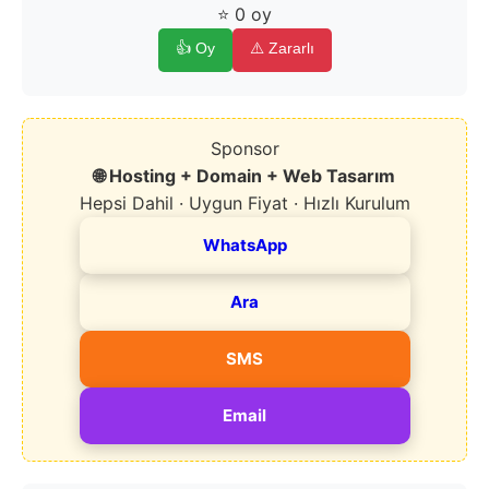
⭐ 0 oy
👍 Oy
⚠️ Zararlı
Sponsor
🌐 Hosting + Domain + Web Tasarım
Hepsi Dahil · Uygun Fiyat · Hızlı Kurulum
WhatsApp
Ara
SMS
Email