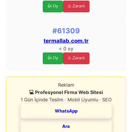
👍 Oy
⚠️ Zararlı
#61309
termallab.com.tr
⭐ 0 oy
👍 Oy
⚠️ Zararlı
Reklam
💻 Profesyonel Firma Web Sitesi
1 Gün İçinde Teslim · Mobil Uyumlu · SEO
WhatsApp
Ara