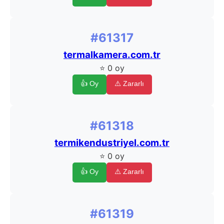
#61317
termalkamera.com.tr
⭐ 0 oy
👍 Oy
⚠️ Zararlı
#61318
termikendustriyel.com.tr
⭐ 0 oy
👍 Oy
⚠️ Zararlı
#61319