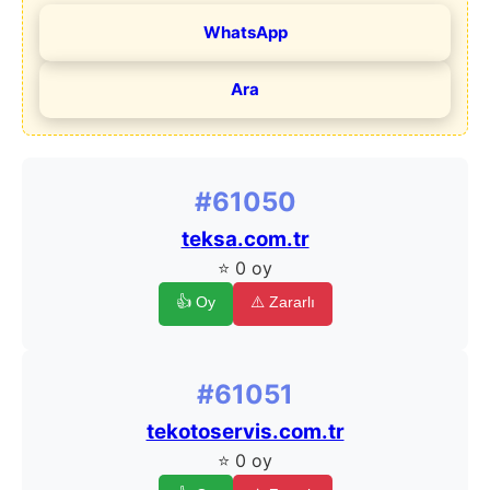
WhatsApp
Ara
#61050
teksa.com.tr
⭐ 0 oy
👍 Oy
⚠️ Zararlı
#61051
tekotoservis.com.tr
⭐ 0 oy