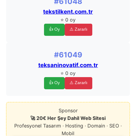
#61048
tekstilkent.com.tr
⭐ 0 oy
👍 Oy
⚠️ Zararlı
#61049
teksaninovatif.com.tr
⭐ 0 oy
👍 Oy
⚠️ Zararlı
Sponsor
🚀 20€ Her Şey Dahil Web Sitesi
Profesyonel Tasarım · Hosting · Domain · SEO ·
Mobil