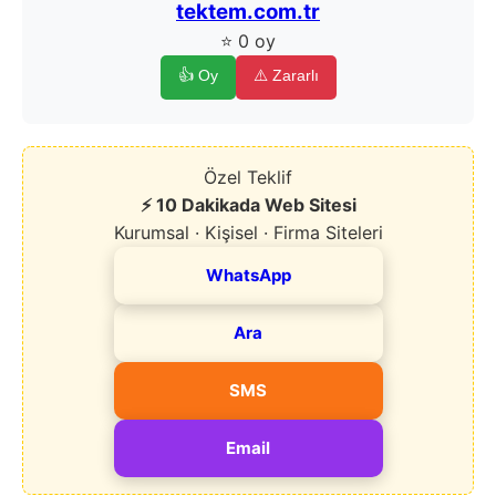
tektem.com.tr
⭐ 0 oy
👍 Oy
⚠️ Zararlı
Özel Teklif
⚡ 10 Dakikada Web Sitesi
Kurumsal · Kişisel · Firma Siteleri
WhatsApp
Ara
SMS
Email