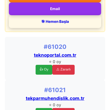
Email
🎯 Hemen Başla
#61020
teknoportal.com.tr
⭐ 0 oy
👍 Oy
⚠️ Zararlı
#61021
tekparmuhendislik.com.tr
⭐ 0 oy