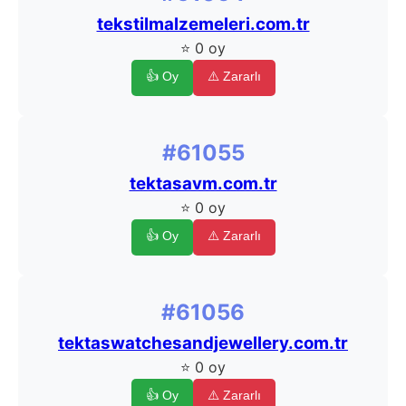
tekstilmalzemeleri.com.tr
⭐ 0 oy
👍 Oy
⚠️ Zararlı
#61055
tektasavm.com.tr
⭐ 0 oy
👍 Oy
⚠️ Zararlı
#61056
tektaswatchesandjewellery.com.tr
⭐ 0 oy
👍 Oy
⚠️ Zararlı