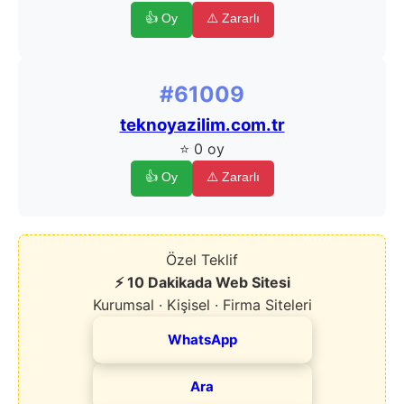
👍 Oy
⚠️ Zararlı
#61009
teknoyazilim.com.tr
⭐ 0 oy
👍 Oy
⚠️ Zararlı
Özel Teklif
⚡ 10 Dakikada Web Sitesi
Kurumsal · Kişisel · Firma Siteleri
WhatsApp
Ara