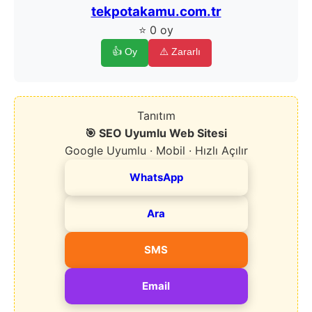
tekpotakamu.com.tr
⭐ 0 oy
👍 Oy
⚠️ Zararlı
Tanıtım
🎯 SEO Uyumlu Web Sitesi
Google Uyumlu · Mobil · Hızlı Açılır
WhatsApp
Ara
SMS
Email