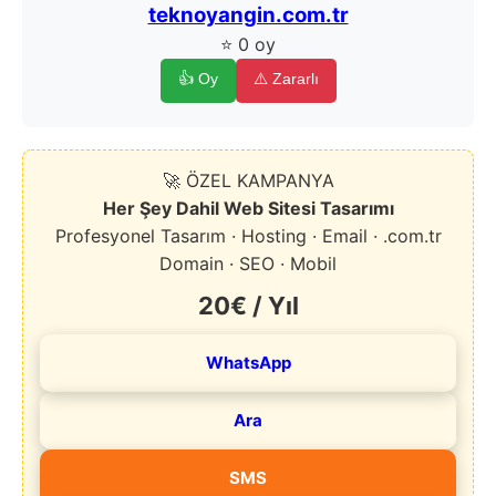
teknoyangin.com.tr
⭐ 0 oy
👍 Oy
⚠️ Zararlı
🚀 ÖZEL KAMPANYA
Her Şey Dahil Web Sitesi Tasarımı
Profesyonel Tasarım · Hosting · Email · .com.tr
Domain · SEO · Mobil
20€ / Yıl
WhatsApp
Ara
SMS