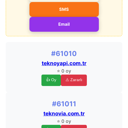
SMS
Email
#61010
teknoyapi.com.tr
⭐ 0 oy
👍 Oy
⚠️ Zararlı
#61011
teknovia.com.tr
⭐ 0 oy