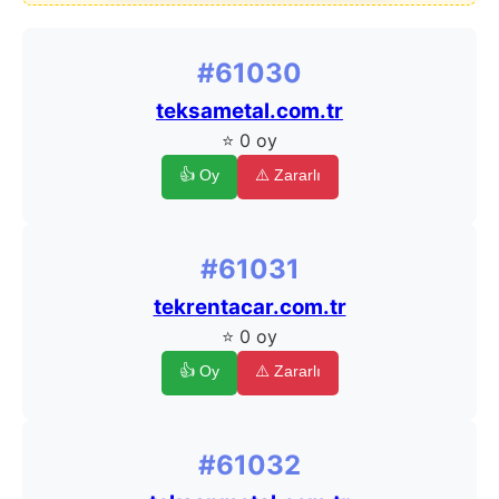
#61030
teksametal.com.tr
⭐ 0 oy
👍 Oy
⚠️ Zararlı
#61031
tekrentacar.com.tr
⭐ 0 oy
👍 Oy
⚠️ Zararlı
#61032