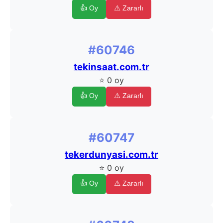
👍 Oy
⚠️ Zararlı
#60746
tekinsaat.com.tr
⭐ 0 oy
👍 Oy
⚠️ Zararlı
#60747
tekerdunyasi.com.tr
⭐ 0 oy
👍 Oy
⚠️ Zararlı