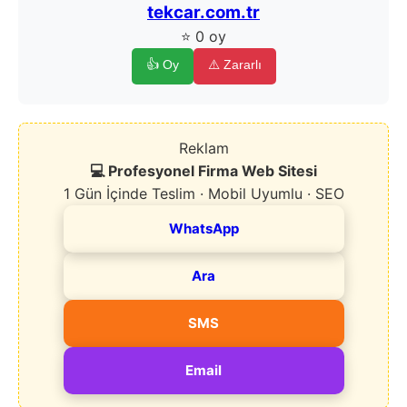
tekcar.com.tr
⭐ 0 oy
👍 Oy
⚠️ Zararlı
Reklam
💻 Profesyonel Firma Web Sitesi
1 Gün İçinde Teslim · Mobil Uyumlu · SEO
WhatsApp
Ara
SMS
Email