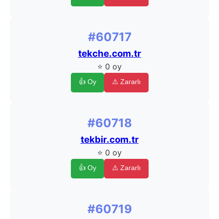
#60717
tekche.com.tr
⭐ 0 oy
👍 Oy
⚠️ Zararlı
#60718
tekbir.com.tr
⭐ 0 oy
👍 Oy
⚠️ Zararlı
#60719