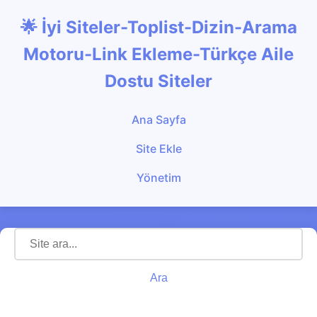
🌟 İyi Siteler-Toplist-Dizin-Arama
Motoru-Link Ekleme-Türkçe Aile
Dostu Siteler
Ana Sayfa
Site Ekle
Yönetim
Ara