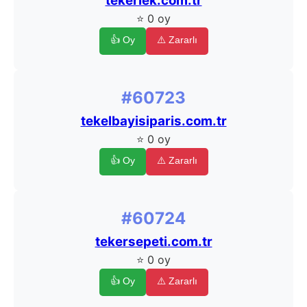
tekerlek.com.tr
⭐ 0 oy
👍 Oy
⚠️ Zararlı
#60723
tekelbayisiparis.com.tr
⭐ 0 oy
👍 Oy
⚠️ Zararlı
#60724
tekersepeti.com.tr
⭐ 0 oy
👍 Oy
⚠️ Zararlı