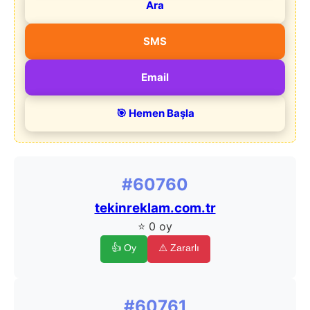
Ara
SMS
Email
🎯 Hemen Başla
#60760
tekinreklam.com.tr
⭐ 0 oy
👍 Oy
⚠️ Zararlı
#60761