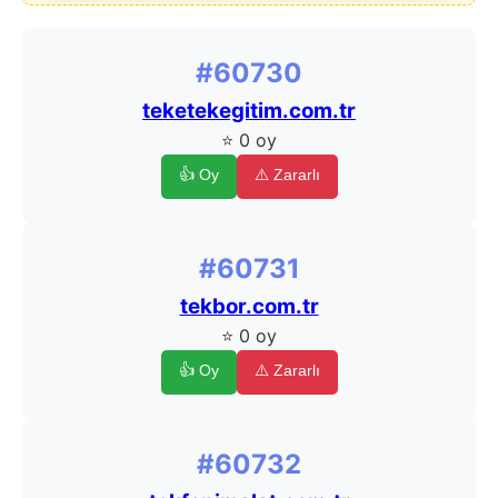
#60730
teketekegitim.com.tr
⭐ 0 oy
👍 Oy
⚠️ Zararlı
#60731
tekbor.com.tr
⭐ 0 oy
👍 Oy
⚠️ Zararlı
#60732