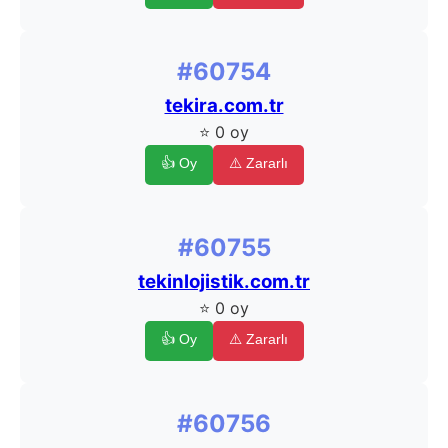
#60754
tekira.com.tr
⭐ 0 oy
👍 Oy
⚠️ Zararlı
#60755
tekinlojistik.com.tr
⭐ 0 oy
👍 Oy
⚠️ Zararlı
#60756