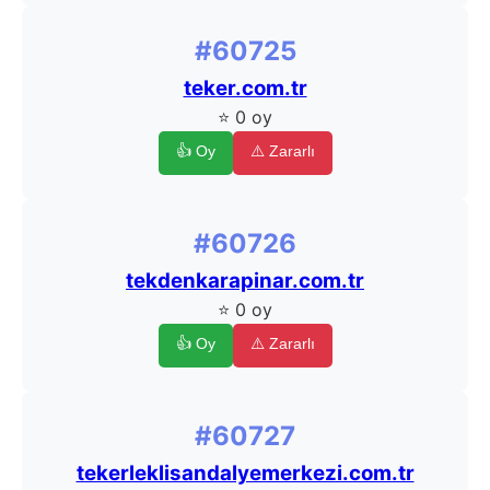
#60725
teker.com.tr
⭐ 0 oy
👍 Oy
⚠️ Zararlı
#60726
tekdenkarapinar.com.tr
⭐ 0 oy
👍 Oy
⚠️ Zararlı
#60727
tekerleklisandalyemerkezi.com.tr