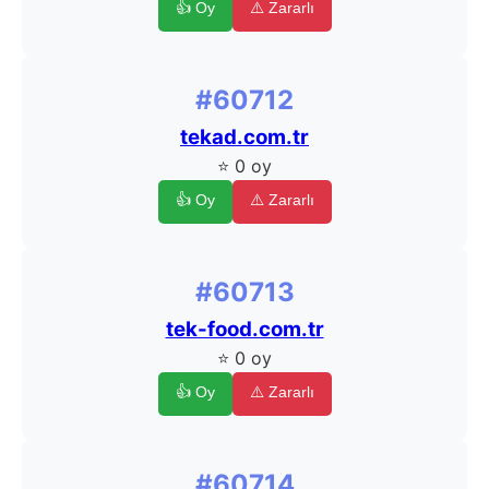
👍 Oy
⚠️ Zararlı
#60712
tekad.com.tr
⭐ 0 oy
👍 Oy
⚠️ Zararlı
#60713
tek-food.com.tr
⭐ 0 oy
👍 Oy
⚠️ Zararlı
#60714