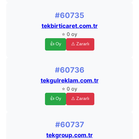
#60735
tekbirticaret.com.tr
⭐ 0 oy
👍 Oy
⚠️ Zararlı
#60736
tekgulreklam.com.tr
⭐ 0 oy
👍 Oy
⚠️ Zararlı
#60737
tekgroup.com.tr