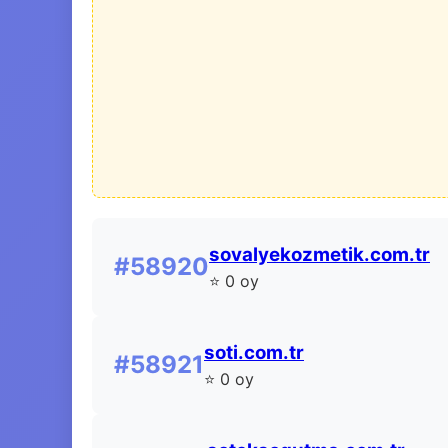
sovalyekozmetik.com.tr
#58920
⭐ 0 oy
soti.com.tr
#58921
⭐ 0 oy