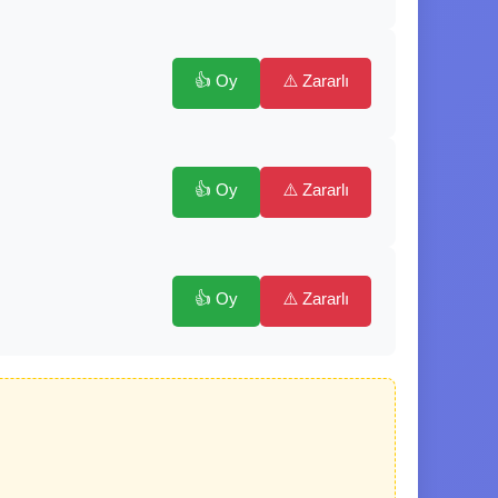
👍 Oy
⚠️ Zararlı
👍 Oy
⚠️ Zararlı
👍 Oy
⚠️ Zararlı