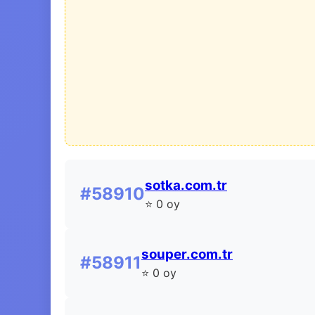
sotka.com.tr
#58910
⭐ 0 oy
souper.com.tr
#58911
⭐ 0 oy