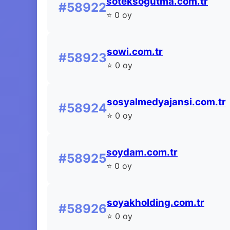
soteksogutma.com.tr
#58922
⭐ 0 oy
sowi.com.tr
#58923
⭐ 0 oy
sosyalmedyajansi.com.tr
#58924
⭐ 0 oy
soydam.com.tr
#58925
⭐ 0 oy
soyakholding.com.tr
#58926
⭐ 0 oy