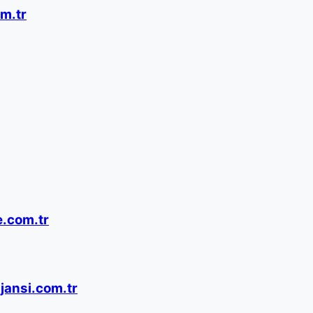
m.tr
.com.tr
jansi.com.tr