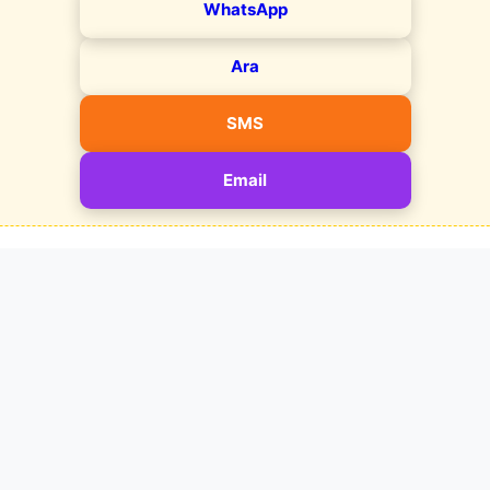
WhatsApp
Ara
SMS
Email