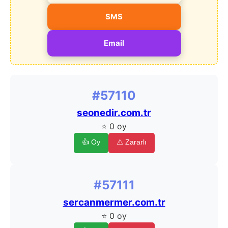
SMS
Email
#57110
seonedir.com.tr
⭐ 0 oy
👍 Oy
⚠️ Zararlı
#57111
sercanmermer.com.tr
⭐ 0 oy