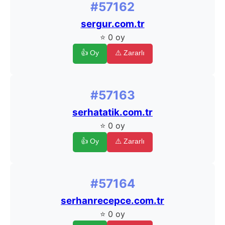
#57162
sergur.com.tr
⭐ 0 oy
👍 Oy
⚠️ Zararlı
#57163
serhatatik.com.tr
⭐ 0 oy
👍 Oy
⚠️ Zararlı
#57164
serhanrecepce.com.tr
⭐ 0 oy