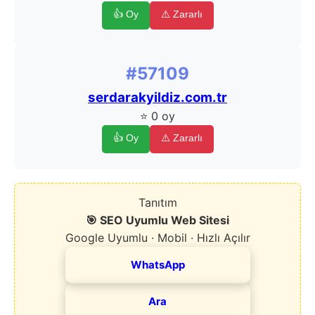
👍 Oy
⚠️ Zararlı
#57109
serdarakyildiz.com.tr
⭐ 0 oy
👍 Oy
⚠️ Zararlı
Tanıtım
🎯 SEO Uyumlu Web Sitesi
Google Uyumlu · Mobil · Hızlı Açılır
WhatsApp
Ara