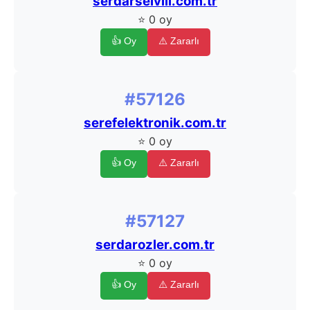
serdarselvili.com.tr
⭐ 0 oy
👍 Oy
⚠️ Zararlı
#57126
serefelektronik.com.tr
⭐ 0 oy
👍 Oy
⚠️ Zararlı
#57127
serdarozler.com.tr
⭐ 0 oy
👍 Oy
⚠️ Zararlı