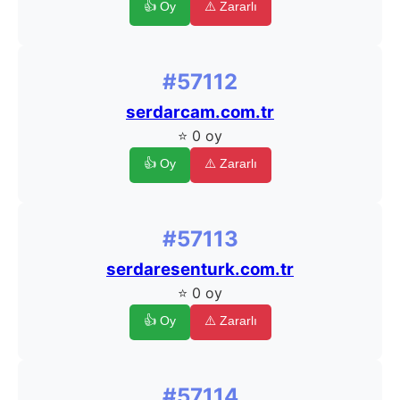
👍 Oy
⚠️ Zararlı
#57112
serdarcam.com.tr
⭐ 0 oy
👍 Oy
⚠️ Zararlı
#57113
serdaresenturk.com.tr
⭐ 0 oy
👍 Oy
⚠️ Zararlı
#57114