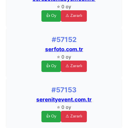
⭐ 0 oy
👍 Oy
⚠️ Zararlı
#57152
serfoto.com.tr
⭐ 0 oy
👍 Oy
⚠️ Zararlı
#57153
serenityevent.com.tr
⭐ 0 oy
👍 Oy
⚠️ Zararlı