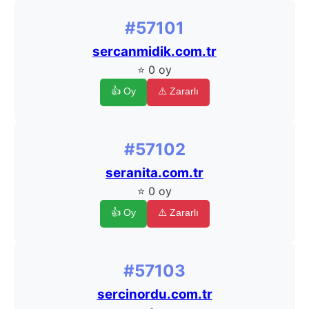
#57101
sercanmidik.com.tr
⭐ 0 oy
👍 Oy
⚠️ Zararlı
#57102
seranita.com.tr
⭐ 0 oy
👍 Oy
⚠️ Zararlı
#57103
sercinordu.com.tr