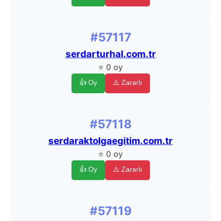
#57117
serdarturhal.com.tr
⭐ 0 oy
👍 Oy
⚠️ Zararlı
#57118
serdaraktolgaegitim.com.tr
⭐ 0 oy
👍 Oy
⚠️ Zararlı
#57119