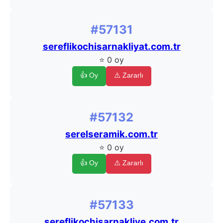
#57131
sereflikochisarnakliyat.com.tr
⭐ 0 oy
👍 Oy
⚠️ Zararlı
#57132
serelseramik.com.tr
⭐ 0 oy
👍 Oy
⚠️ Zararlı
#57133
sereflikochisarnakliye.com.tr