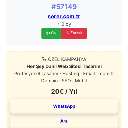
#57149
serer.com.tr
⭐ 0 oy
👍 Oy
⚠️ Zararlı
🚀 ÖZEL KAMPANYA
Her Şey Dahil Web Sitesi Tasarımı
Profesyonel Tasarım · Hosting · Email · .com.tr
Domain · SEO · Mobil
20€ / Yıl
WhatsApp
Ara