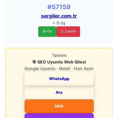
#57159
sergiler.com.tr
⭐ 0 oy
👍 Oy
⚠️ Zararlı
Tanıtım
🎯 SEO Uyumlu Web Sitesi
Google Uyumlu · Mobil · Hızlı Açılır
WhatsApp
Ara
SMS