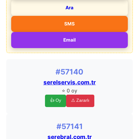
Ara
SMS
Email
#57140
serelservis.com.tr
⭐ 0 oy
👍 Oy
⚠️ Zararlı
#57141
serebral.com.tr