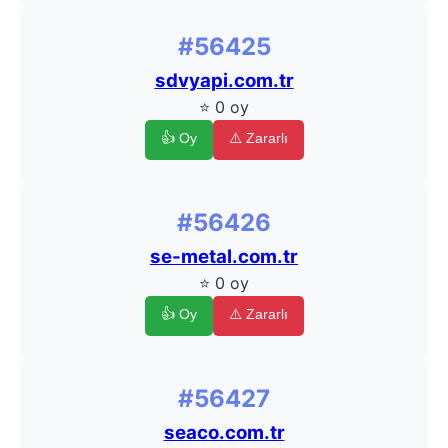
#56425
sdvyapi.com.tr
⭐ 0 oy
👍 Oy
⚠️ Zararlı
#56426
se-metal.com.tr
⭐ 0 oy
👍 Oy
⚠️ Zararlı
#56427
seaco.com.tr