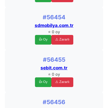
#56454
sdmobilya.com.tr
⭐ 0 oy
👍 Oy
⚠️ Zararlı
#56455
sebit.com.tr
⭐ 0 oy
👍 Oy
⚠️ Zararlı
#56456