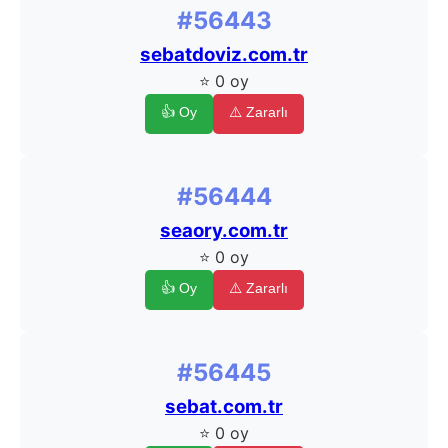
#56443
sebatdoviz.com.tr
⭐ 0 oy
👍 Oy
⚠️ Zararlı
#56444
seaory.com.tr
⭐ 0 oy
👍 Oy
⚠️ Zararlı
#56445
sebat.com.tr
⭐ 0 oy