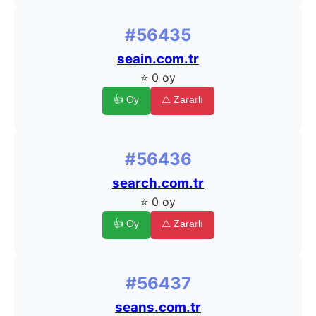
#56435
seain.com.tr
⭐ 0 oy
👍 Oy
⚠️ Zararlı
#56436
search.com.tr
⭐ 0 oy
👍 Oy
⚠️ Zararlı
#56437
seans.com.tr