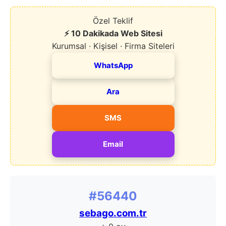
Özel Teklif
⚡ 10 Dakikada Web Sitesi
Kurumsal · Kişisel · Firma Siteleri
WhatsApp
Ara
SMS
Email
#56440
sebago.com.tr