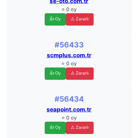
se-oto.com.tr
⭐ 0 oy
👍 Oy
⚠️ Zararlı
#56433
scmplus.com.tr
⭐ 0 oy
👍 Oy
⚠️ Zararlı
#56434
seapoint.com.tr
⭐ 0 oy
👍 Oy
⚠️ Zararlı