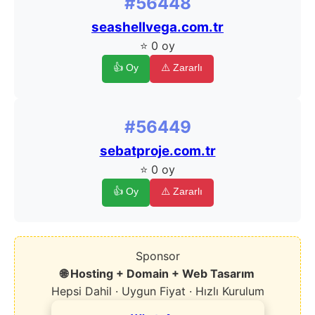
#56448
seashellvega.com.tr
⭐ 0 oy
👍 Oy
⚠️ Zararlı
#56449
sebatproje.com.tr
⭐ 0 oy
👍 Oy
⚠️ Zararlı
Sponsor
🌐 Hosting + Domain + Web Tasarım
Hepsi Dahil · Uygun Fiyat · Hızlı Kurulum