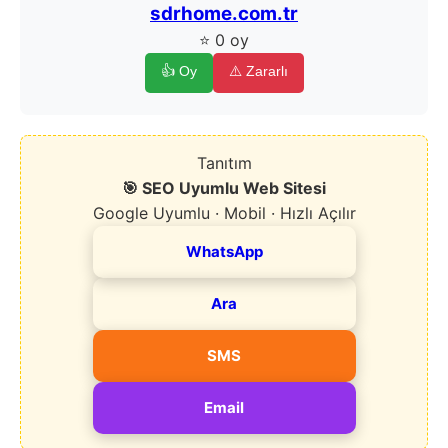
sdrhome.com.tr
⭐ 0 oy
👍 Oy
⚠️ Zararlı
Tanıtım
🎯 SEO Uyumlu Web Sitesi
Google Uyumlu · Mobil · Hızlı Açılır
WhatsApp
Ara
SMS
Email