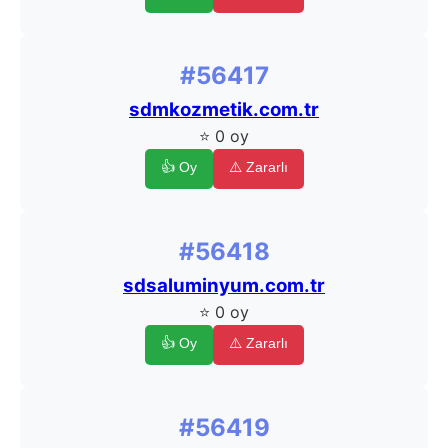
#56417
sdmkozmetik.com.tr
⭐ 0 oy
👍 Oy
⚠️ Zararlı
#56418
sdsaluminyum.com.tr
⭐ 0 oy
👍 Oy
⚠️ Zararlı
#56419