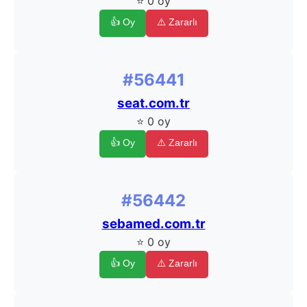
⭐ 0 oy
👍 Oy
⚠️ Zararlı
#56441
seat.com.tr
⭐ 0 oy
👍 Oy
⚠️ Zararlı
#56442
sebamed.com.tr
⭐ 0 oy
👍 Oy
⚠️ Zararlı