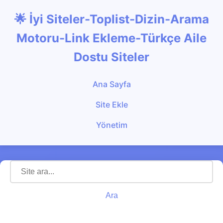
🌟 İyi Siteler-Toplist-Dizin-Arama
Motoru-Link Ekleme-Türkçe Aile
Dostu Siteler
Ana Sayfa
Site Ekle
Yönetim
Ara