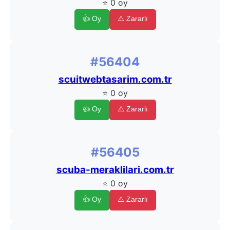
⭐ 0 oy
👍 Oy
⚠️ Zararlı
#56404
scuitwebtasarim.com.tr
⭐ 0 oy
👍 Oy
⚠️ Zararlı
#56405
scuba-meraklilari.com.tr
⭐ 0 oy
👍 Oy
⚠️ Zararlı