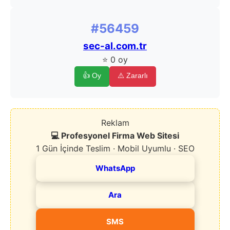
#56459
sec-al.com.tr
⭐ 0 oy
👍 Oy
⚠️ Zararlı
Reklam
💻 Profesyonel Firma Web Sitesi
1 Gün İçinde Teslim · Mobil Uyumlu · SEO
WhatsApp
Ara
SMS