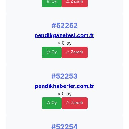
👍 Oy
⚠️ Zararlı
#52252
pendikgazetesi.com.tr
⭐ 0 oy
👍 Oy
⚠️ Zararlı
#52253
pendikhaberler.com.tr
⭐ 0 oy
👍 Oy
⚠️ Zararlı
#52254