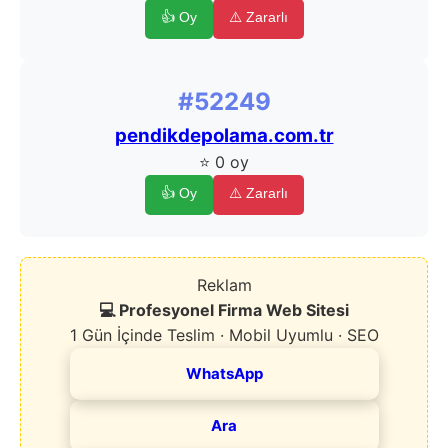
👍 Oy
⚠️ Zararlı
#52249
pendikdepolama.com.tr
⭐ 0 oy
👍 Oy
⚠️ Zararlı
Reklam
💻 Profesyonel Firma Web Sitesi
1 Gün İçinde Teslim · Mobil Uyumlu · SEO
WhatsApp
Ara