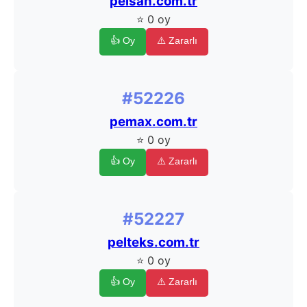
pelsan.com.tr
⭐ 0 oy
👍 Oy
⚠️ Zararlı
#52226
pemax.com.tr
⭐ 0 oy
👍 Oy
⚠️ Zararlı
#52227
pelteks.com.tr
⭐ 0 oy
👍 Oy
⚠️ Zararlı