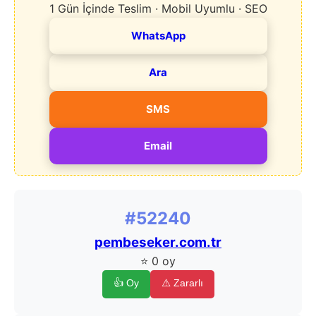
1 Gün İçinde Teslim · Mobil Uyumlu · SEO
WhatsApp
Ara
SMS
Email
#52240
pembeseker.com.tr
⭐ 0 oy
👍 Oy
⚠️ Zararlı