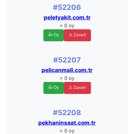
#52206
peletyakit.com.tr
⭐ 0 oy
👍 Oy
⚠️ Zararlı
#52207
pelicanmall.com.tr
⭐ 0 oy
👍 Oy
⚠️ Zararlı
#52208
pekhaninsaat.com.tr
⭐ 0 oy