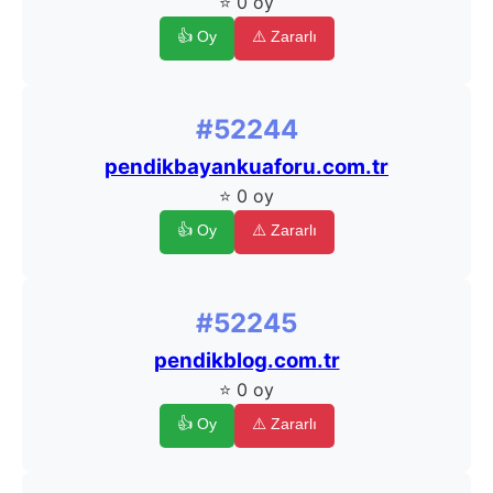
⭐ 0 oy
👍 Oy
⚠️ Zararlı
#52244
pendikbayankuaforu.com.tr
⭐ 0 oy
👍 Oy
⚠️ Zararlı
#52245
pendikblog.com.tr
⭐ 0 oy
👍 Oy
⚠️ Zararlı