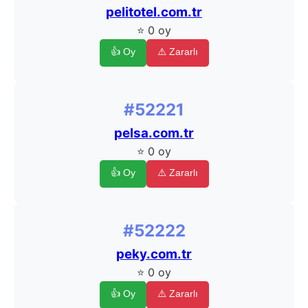
pelitotel.com.tr
⭐ 0 oy
👍 Oy
⚠️ Zararlı
#52221
pelsa.com.tr
⭐ 0 oy
👍 Oy
⚠️ Zararlı
#52222
peky.com.tr
⭐ 0 oy
👍 Oy
⚠️ Zararlı