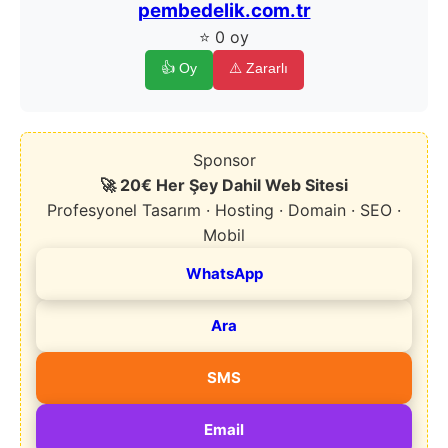
pembedelik.com.tr
⭐ 0 oy
👍 Oy
⚠️ Zararlı
Sponsor
🚀 20€ Her Şey Dahil Web Sitesi
Profesyonel Tasarım · Hosting · Domain · SEO ·
Mobil
WhatsApp
Ara
SMS
Email