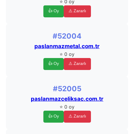
⭐ 0 oy
👍 Oy
⚠️ Zararlı
#52004
paslanmazmetal.com.tr
⭐ 0 oy
👍 Oy
⚠️ Zararlı
#52005
paslanmazceliksac.com.tr
⭐ 0 oy
👍 Oy
⚠️ Zararlı