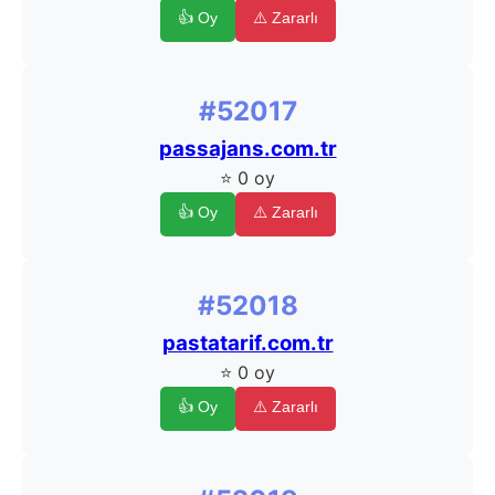
👍 Oy
⚠️ Zararlı
#52017
passajans.com.tr
⭐ 0 oy
👍 Oy
⚠️ Zararlı
#52018
pastatarif.com.tr
⭐ 0 oy
👍 Oy
⚠️ Zararlı