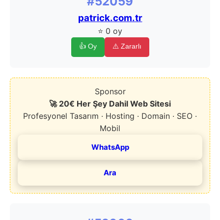
#52059
patrick.com.tr
⭐ 0 oy
👍 Oy
⚠️ Zararlı
Sponsor
🚀 20€ Her Şey Dahil Web Sitesi
Profesyonel Tasarım · Hosting · Domain · SEO ·
Mobil
WhatsApp
Ara