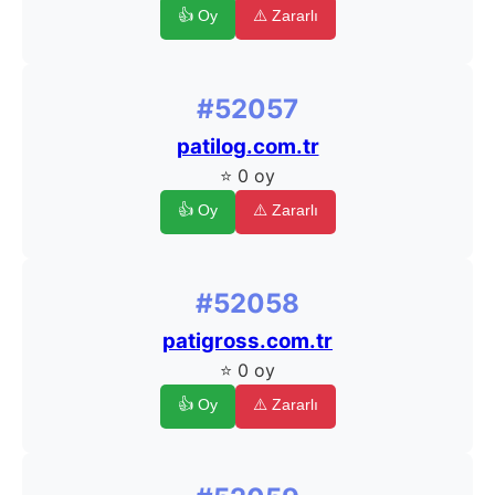
👍 Oy
⚠️ Zararlı
#52057
patilog.com.tr
⭐ 0 oy
👍 Oy
⚠️ Zararlı
#52058
patigross.com.tr
⭐ 0 oy
👍 Oy
⚠️ Zararlı