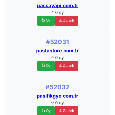
passayapi.com.tr
⭐ 0 oy
👍 Oy
⚠️ Zararlı
#52031
pastastore.com.tr
⭐ 0 oy
👍 Oy
⚠️ Zararlı
#52032
pasifikgyo.com.tr
⭐ 0 oy
👍 Oy
⚠️ Zararlı