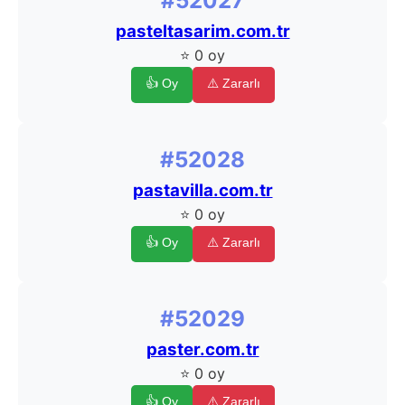
#52027
pasteltasarim.com.tr
⭐ 0 oy
👍 Oy
⚠️ Zararlı
#52028
pastavilla.com.tr
⭐ 0 oy
👍 Oy
⚠️ Zararlı
#52029
paster.com.tr
⭐ 0 oy
👍 Oy
⚠️ Zararlı