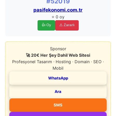
#52019
pasifekonomi.com.tr
⭐ 0 oy
👍 Oy
⚠️ Zararlı
Sponsor
🚀 20€ Her Şey Dahil Web Sitesi
Profesyonel Tasarım · Hosting · Domain · SEO ·
Mobil
WhatsApp
Ara
SMS