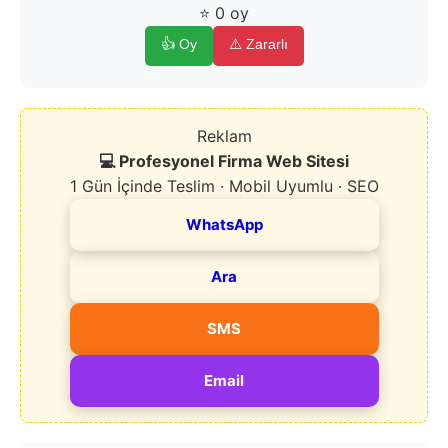
⭐ 0 oy
👍 Oy
⚠️ Zararlı
Reklam
💻 Profesyonel Firma Web Sitesi
1 Gün İçinde Teslim · Mobil Uyumlu · SEO
WhatsApp
Ara
SMS
Email