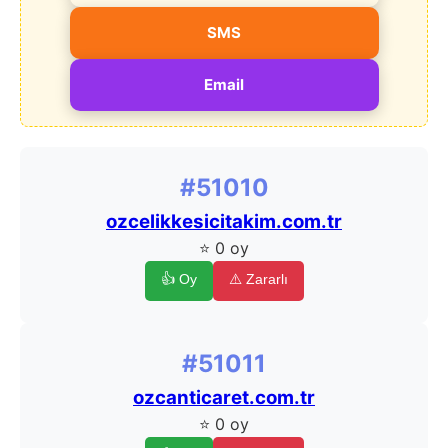
SMS
Email
#51010
ozcelikkesicitakim.com.tr
⭐ 0 oy
👍 Oy
⚠️ Zararlı
#51011
ozcanticaret.com.tr
⭐ 0 oy