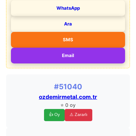
WhatsApp
Ara
SMS
Email
#51040
ozdemirmetal.com.tr
⭐ 0 oy
👍 Oy
⚠️ Zararlı