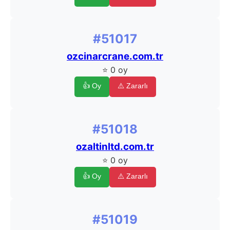
#51017
ozcinarcrane.com.tr
⭐ 0 oy
👍 Oy
⚠️ Zararlı
#51018
ozaltinltd.com.tr
⭐ 0 oy
👍 Oy
⚠️ Zararlı
#51019